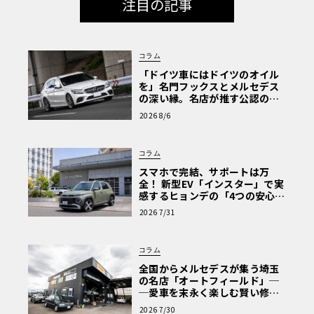
注目の記事
コラム
「ドイツ車にはドイツのオイル
を」名門フックスとメルセデス
の深い縁。名店が推す公認の安
心と、Cクラスで味わうシルキー
2026 8/6
な走り〈PR〉
コラム
スマホで完結、サポートは万
全！ 新型EV「インスター」で実
感するヒョンデの「4つの安心」
【第1回・ヒョンデ6つの疑問：
2026 7/31
Why? Hyundai?】〈PR〉
コラム
全国からメルセデスが集う埼玉
の名店「オートフィールド」─
─愛車を末永く楽しむ賢い修理
術と、プロがフックス製オイル
2026 7/30