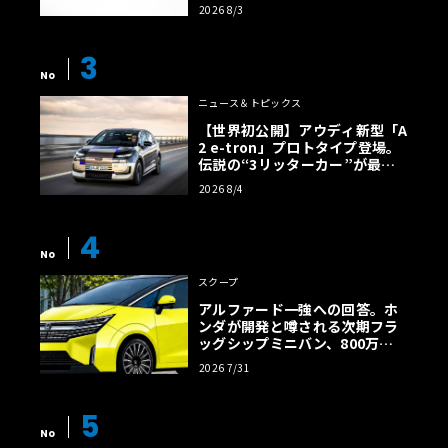
2026 8/3
3
No
ニュース＆トピックス
【世界初公開】アウディ新型「A
2 e-tron」プロトタイプ登場。
伝説の“3リッターカー”が最高
効率エントリーBEVとして復活
2026 8/4
【画像38枚】
4
No
スクープ
アルファード一強への回答。ホ
ンダが開発と噂される次期フラ
ッグシップミニバン、800万円
超の勝算【予想CG】
2026 7/31
5
No