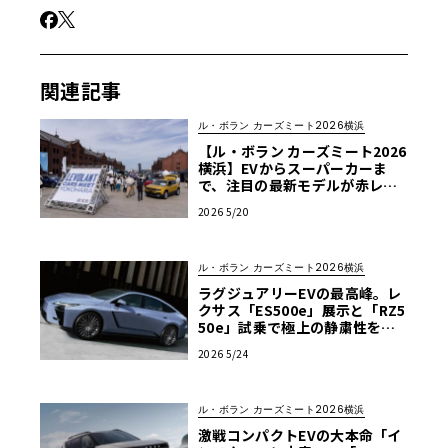
関連記事
ル・ボラン カーズミート2026横浜
【ル・ボラン カーズミート2026
横浜】EVからスーパーカーま
で、注目の最新モデルが赤レン
ガに大集合！5/30・31開催
2026 5/20
ル・ボラン カーズミート2026横浜
ラグジュアリーEVの最高峰。レ
クサス「ES500e」展示と「RZ5
50e」試乗で極上の静粛性を体
感せよ【ル・ボラン カーズミー
2026 5/24
ト2026横浜】
ル・ボラン カーズミート2026横浜
激戦コンパクトEVの大本命「イ