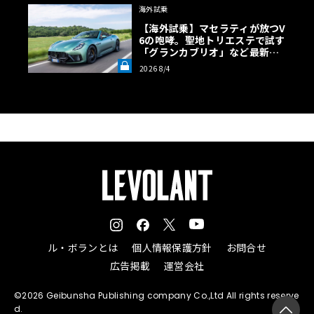
海外試乗
【海外試乗】マセラティが放つV
6の咆哮。聖地トリエステで試す
「グランカブリオ」など最新ト
ロフェオ3台の官能評価《LE VO
2026 8/4
LANT LAB》
ル・ボランとは
個人情報保護方針
お問合せ
広告掲載
運営会社
©2026 Geibunsha Publishing company Co.,Ltd All rights reserve
d.