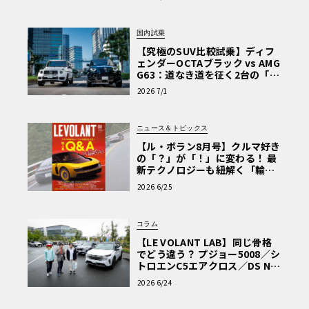
を選ぶ理由〈PR〉
国内試乗
【究極のSUV比較試乗】ディフ
ェンダーOCTAブラック vs AMG
G63：道なき道を征く2台の「対
極的アプローチ」
2026 7/1
ニュース＆トピックス
【ル・ボラン8月号】クルマ好き
の「？」が「！」に変わる！ 最
新テクノロジーも紐解く「輸入
車Q&A」
2026 6/25
コラム
【LE VOLANT LAB】同じ骨格
でどう違う？ プジョー5008／シ
トロエンC5エアクロス／DS Nº4
読者一気乗りレポート
2026 6/24