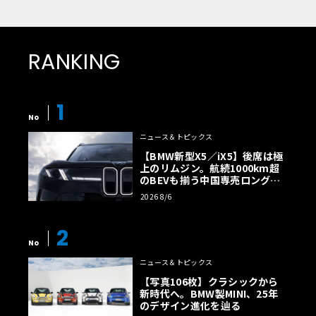
RANKING
1
No
ニュース＆トピックス
【BMW新型X5／iX5】後席は極
上のリムジン。航続1000km超
のBEVも揃う中国専売ロング仕
様の全貌
2026 8/6
2
No
ニュース＆トピックス
【写真106枚】クラシックから
新時代へ。BMW製MINI、25年
のデザイン進化を辿る