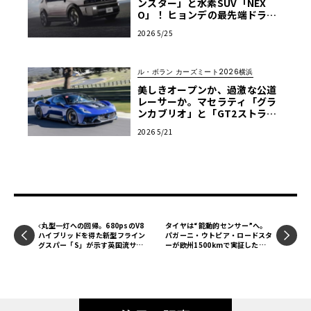
ンスター」と水素SUV「NEX
O」！ ヒョンデの最先端ドライ
ブを横浜で【ル・ボラン カーズ
2026 5/25
ミート2026横浜】
ル・ボラン カーズミート2026横浜
美しきオープンか、過激な公道
レーサーか。マセラティ「グラ
ンカブリオ」と「GT2ストラダ
ーレ」の放つオーラに酔う
2026 5/21
【ル・ボラン カーズミート2026
横浜】
丸型一灯への回帰。680psのV8
タイヤは“能動的センサー”へ。
ハイブリッドを得た新型フライン
パガーニ・ウトピア・ロードスタ
グスパー「S」が示す英国流サル
ーが欧州1500kmで実証したピ
ーンの極致
レリ×ボッシュの最新技術