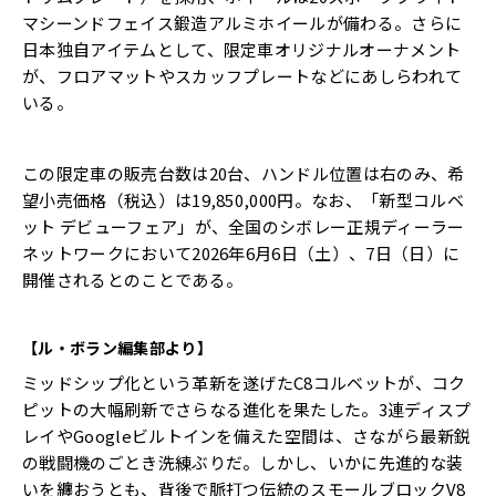
マシーンドフェイス鍛造アルミホイールが備わる。さらに
日本独自アイテムとして、限定車オリジナルオーナメント
が、フロアマットやスカッフプレートなどにあしらわれて
いる。
この限定車の販売台数は20台、ハンドル位置は右のみ、希
望小売価格（税込）は19,850,000円。なお、「新型コルベ
ット デビューフェア」が、全国のシボレー正規ディーラー
ネットワークにおいて2026年6月6日（土）、7日（日）に
開催されるとのことである。
【ル・ボラン編集部より】
ミッドシップ化という革新を遂げたC8コルベットが、コク
ピットの大幅刷新でさらなる進化を果たした。3連ディスプ
レイやGoogleビルトインを備えた空間は、さながら最新鋭
の戦闘機のごとき洗練ぶりだ。しかし、いかに先進的な装
いを纏おうとも、背後で脈打つ伝統のスモールブロックV8