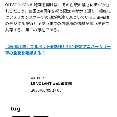
OHVエンジンの咆哮を聞けば、その血統の濃さに気づかさ
れるだろう。建国250周年を祝う限定車が示す通り、根底に
はアメリカンスポーツの魂が色濃く息づいている。最先端
のデジタル技術と泥臭いまでの内燃機の情熱が高い次元で
共存する、無二の存在である。
【画像53枚】コルベット最新作と20台限定アニバーサリー
車の全貌を確認する！
AUTHOR
LE VOLANT web編集部
2026/06/05 17:00
tag: