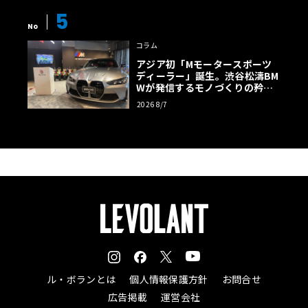
5
No
コラム
アジア初「Mモータースポーツ
ディーラー」誕生。渋谷松濤BM
Wが発信するモノづくりの矜持
【木下隆之コラム】
2026 8/7
ル・ボランとは
個人情報保護方針
お問合せ
広告掲載
運営会社