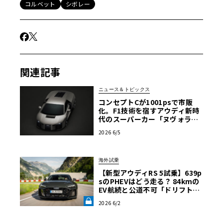
コルベット
シボレー
関連記事
ニュース＆トピックス
コンセプトCが1001psで市販
化。F1技術を宿すアウディ新時
代のスーパーカー「ヌヴォラー
リ」
2026 6/5
海外試乗
【新型アウディRS 5試乗】639p
sのPHEVはどう走る？ 84kmの
EV航続と公道不可「ドリフトモ
ード」の強烈なコントラスト《L
2026 6/2
E VOLANT LAB》