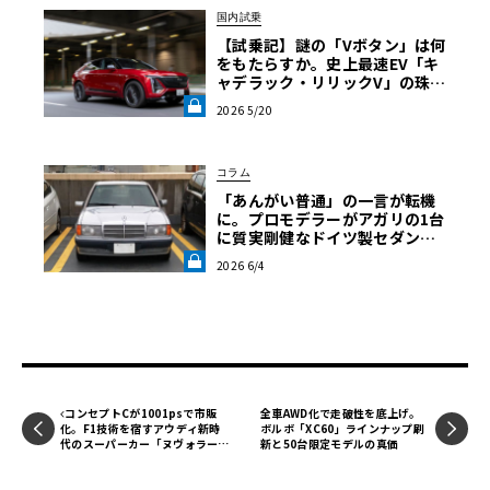
国内試乗
【試乗記】謎の「Vボタン」は何
をもたらすか。史上最速EV「キ
ャデラック・リリックV」の珠玉
の完成度を解き明かす《LE VOL
2026 5/20
ANT LAB》
コラム
「あんがい普通」の一言が転機
に。プロモデラーがアガリの1台
に質実剛健なドイツ製セダンを
選ぶまで・愛車遍歴を振り返る
2026 6/4
【メルセデス190E日記】第7回
《LE VOLANT LAB》
コンセプトCが1001psで市販
全車AWD化で走破性を底上げ。
化。F1技術を宿すアウディ新時
ボルボ「XC60」ラインナップ刷
代のスーパーカー「ヌヴォラー
新と50台限定モデルの真価
リ」