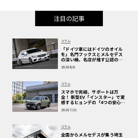
注目の記事
コラム
「ドイツ車にはドイツのオイル
を」名門フックスとメルセデス
の深い縁。名店が推す公認の安
心と、Cクラスで味わうシルキー
2026 8/6
な走り〈PR〉
コラム
スマホで完結、サポートは万
全！ 新型EV「インスター」で実
感するヒョンデの「4つの安心」
【第1回・ヒョンデ6つの疑問：
2026 7/31
Why? Hyundai?】〈PR〉
コラム
全国からメルセデスが集う埼玉