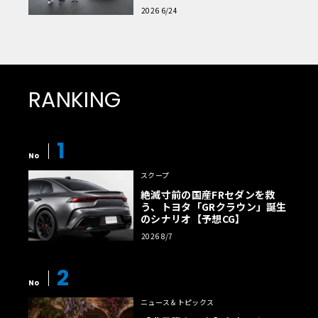
読者一気乗りレポート
2026 6/24
RANKING
1
No
スクープ
絶滅寸前の国産FRセダンを救
う、トヨタ「GRクラウン」誕生
のシナリオ【予想CG】
2026 8/7
2
No
ニュース＆トピックス