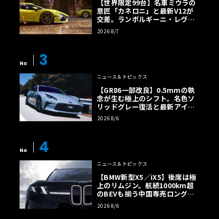
【世界限定99台】名車ミウラの
意匠「カネロニ」と最新V12が
交差。ランボルギーニ・レヴエ
ルトに60周年記念車が登場
2026 8/7
3
No
ニュース＆トピックス
【GR86一部改良】0.5mmの執
念が生む極上のシフト。名色ソ
リッドグレー復活と最新アイサ
イトでFRの極みへ
2026 8/6
4
No
ニュース＆トピックス
【BMW新型X5／iX5】後席は極
上のリムジン。航続1000km超
のBEVも揃う中国専売ロング仕
様の全貌
2026 8/6