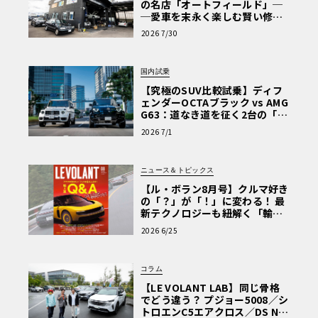
の名店「オートフィールド」─
─愛車を末永く楽しむ賢い修理
術と、プロがフックス製オイル
2026 7/30
を選ぶ理由〈PR〉
国内試乗
【究極のSUV比較試乗】ディフ
ェンダーOCTAブラック vs AMG
G63：道なき道を征く2台の「対
極的アプローチ」
2026 7/1
ニュース＆トピックス
【ル・ボラン8月号】クルマ好き
の「？」が「！」に変わる！ 最
新テクノロジーも紐解く「輸入
車Q&A」
2026 6/25
コラム
【LE VOLANT LAB】同じ骨格
でどう違う？ プジョー5008／シ
トロエンC5エアクロス／DS Nº4