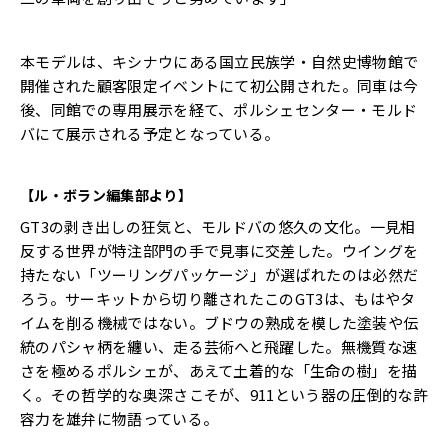
本モデルは、キシナウにある国立民族学・自然史博物館で
開催された顧客限定イベントにて初公開された。同車は今
後、同館での専用展示を経て、ポルシェセンター・モルド
バにて展示される予定となっている。
【ル・ボラン編集部より】
GT3の剥き出しの狂気と、モルドバの悠久の文化。一見相
反する世界が特注部門の手で見事に交差した。ウイングを
持たない「ツーリングパッケージ」が選ばれたのは必然だ
ろう。サーキットから切り離されたこのGT3は、もはやタ
イムを削る機械ではない。ブドウの熟成を模した塗装や伝
統のパシャ柄を纏い、走る芸術へと飛躍した。無機質な速
さを極めるポルシェが、あえて土着的な「生命の樹」を描
く。その哲学的な奥深さこそが、911という器の圧倒的な許
容力を雄弁に物語っている。