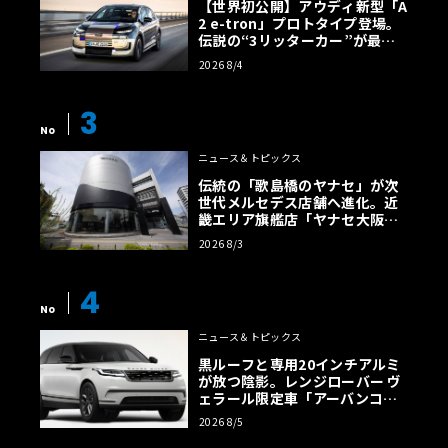
【世界初公開】アウディ新型「A
2 e-tron」プロトタイプ登場。
伝説の“3リッターカー”が最高
効率エントリーBEVとして復活
2026 8/4
【画像38枚】
3
No
ニュース＆トピックス
伝統の「歌島橋のヤナセ」が次
世代メルセデス店舗へ進化。近
畿エリア旗艦店「ヤナセ大阪支
店」がリニューアル
2026 8/3
4
No
ニュース＆トピックス
黒ルーフと専用20インチアルミ
が放つ陰影。レンジローバー ヴ
ェラール限定車「アーバンコン
トラスト・エディション」登場
2026 8/5