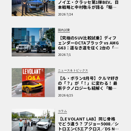
ノイエ・クラッセ第1弾BEV。日
本戦略と中村敬斗が語る「駆け
ぬける歓び」
2026 7/24
国内試乗
【究極のSUV比較試乗】ディフ
ェンダーOCTAブラック vs AMG
G63：道なき道を征く2台の「対
極的アプローチ」
2026 7/1
ニュース＆トピックス
【ル・ボラン8月号】クルマ好き
の「？」が「！」に変わる！ 最
新テクノロジーも紐解く「輸入
車Q&A」
2026 6/25
コラム
【LE VOLANT LAB】同じ骨格
でどう違う？ プジョー5008／シ
トロエンC5エアクロス／DS Nº4