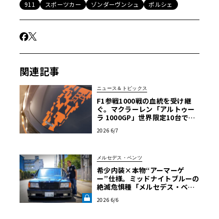
911
スポーツカー
ゾンダーヴンシュ
ポルシェ
関連記事
ニュース＆トピックス
F1参戦1000戦の血統を受け継
ぐ。マクラーレン「アルトゥー
ラ 1000GP」世界限定10台で発
表
2026 6/7
メルセデス・ベンツ
希少内装×本物“アーマーゲ
ー”仕様。ミッドナイトブルーの
絶滅危惧種「メルセデス・ベン
ツ560SEL」に辿り着いた深き理
2026 6/6
由【愛車と原体験】《LE VOLA
NT LAB》