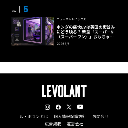
5
No
ニュース＆トピックス
ホンダの痛快EVは英国の街並み
にどう映る？ 新型「スーパーN
（スーパーワン）」おもちゃ箱
ツアーの全貌
2026 8/5
ル・ボランとは
個人情報保護方針
お問合せ
広告掲載
運営会社