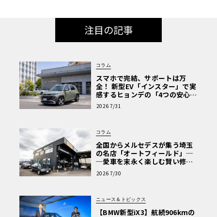
注目の記事
コラム
スマホで完結、サポートは万
全！ 新型EV「インスター」で実
感するヒョンデの「4つの安心」
【第1回・ヒョンデ6つの疑問：
2026 7/31
Why? Hyundai?】〈PR〉
コラム
全国からメルセデスが集う埼玉
の名店「オートフィールド」─
─愛車を末永く楽しむ賢い修理
術と、プロがフックス製オイル
2026 7/30
を選ぶ理由〈PR〉
ニュース＆トピックス
【BMW新型iX3】航続906kmの