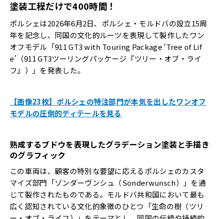
塗装工程だけで400時間！
ポルシェは2026年6月2日、ポルシェ・モルドバの設立15周
年を記念し、同国の文化的ルーツを表現して製作したワン
オフモデル「911 GT3 with Touring Package ‘Tree of Lif
e’（911 GT3ツーリングパッケージ『ツリー・オブ・ライ
フ』）」を発表した。
【画像23枚】ポルシェの特注部門が本気を出したワンオフ
モデルの圧倒的ディテールを見る
熟成するブドウを表現したグラデーション塗装と手描き
のグラフィック
この車両は、顧客の特別な要望に応えるポルシェのカスタ
マイズ部門「ゾンダーヴンシュ（Sonderwunsch）」を通
じて製作されたものである。モルドバ共和国において最も
広く認知されている文化的象徴のひとつ「生命の樹（ツリ
ー・オブ・ライフ）」をテーマとし、同国の伝統や持続的