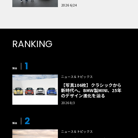
読者一気乗りレポート
2026 6/24
RANKING
1
No
ニュース＆トピックス
【写真106枚】クラシックから
新時代へ。BMW製MINI、25年
のデザイン進化を辿る
2026 8/3
2
No
ニュース＆トピックス