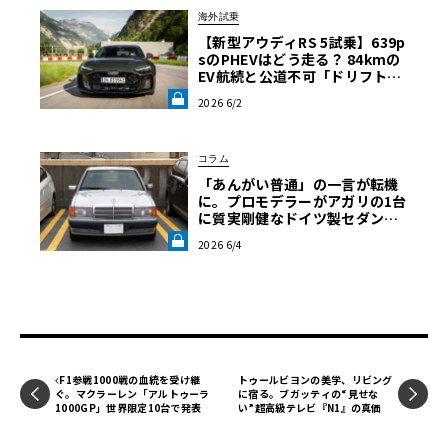
海外試乗
【新型アウディRS 5試乗】639p
sのPHEVはどう走る？ 84kmの
EV航続と公道不可「ドリフトモ
ード」の強烈なコントラスト《L
2026 6/2
E VOLANT LAB》
コラム
「あんがい普通」の一言が転機
に。プロモデラーがアガリの1台
に質実剛健なドイツ製セダンを
選ぶまで・愛車遍歴を振り返る
2026 6/4
【メルセデス190E日記】第7回
《LE VOLANT LAB》
F1参戦1000戦の血統を受け継
トゥールビヨンの美学、リビング
ぐ。マクラーレン「アルトゥーラ
に宿る。ブガッティの“見せな
1000GP」世界限定10台で発表
い”超高級テレビ『N1』の真価