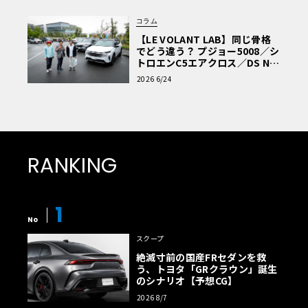
コラム
【LE VOLANT LAB】同じ骨格
でどう違う？ プジョー5008／シ
トロエンC5エアクロス／DS Nº4
読者一気乗りレポート
2026 6/24
RANKING
1
No
スクープ
絶滅寸前の国産FRセダンを救
う、トヨタ「GRクラウン」誕生
のシナリオ【予想CG】
2026 8/7