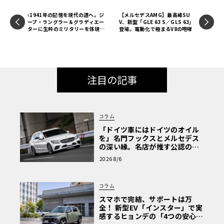
1941年の記憶を現代の道へ。ジ
【メルセデスAMG】最高峰SU
ープ・ラングラー＆グラディエー
V、新型「GLE 63 S／GLS 63」
ターに生粋のミリタリーを体現す
登場。電動化で極まるV8の咆哮
る限定車「サージ」
注目の記事
コラム
「ドイツ車にはドイツのオイル
を」名門フックスとメルセデス
の深い縁。名店が推す公認の安
心と、Cクラスで味わうシルキー
2026 8/6
な走り〈PR〉
コラム
スマホで完結、サポートは万
全！ 新型EV「インスター」で実
感するヒョンデの「4つの安心」