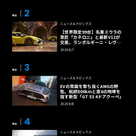
2
No
ニュース＆トピックス
【世界限定99台】名車ミウラの
意匠「カネロニ」と最新V12が
交差。ランボルギーニ・レヴエ
ルトに60周年記念車が登場
2026 8/7
3
No
ニュース＆トピックス
EVの常識を撃ち抜くAMGの野
性。航続800kmと直6の咆哮を
宿す新型「GT 53 4ドアクーペ」
2026 8/8
4
No
ニュース＆トピックス