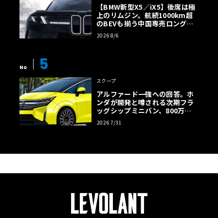
【BMW新型X5／iX5】後席は極
上のリムジン。航続1000km超
のBEVも揃う中国専売ロング仕
様の全貌
2026 8/6
5
No
スクープ
アルファード一強への回答。ホ
ンダが開発と噂される次期フラ
ッグシップミニバン、800万円
超の勝算【予想CG】
2026 7/31