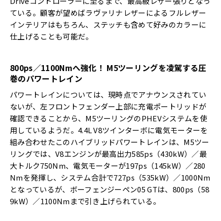
Driveコントローラーに至るまで、最高級レザー張りとなっ
ている。顧客が望めばラヴァリナレザーによるフルレザー
インテリアはもちろん、ステッチも含めて好みのカラーに
仕上げることも可能だ。
800ps
／
1100Nm
へ強化！
M5
ツーリングを凌駕する圧
巻のパワートレイン
パワートレインについては、現時点でアナウンスされてい
ないが、左フロントフェンダー上部に充電ポートリッドが
確認できることから、M5ツーリングのPHEVシステムを使
用しているようだ。4.4L V8ツインターボに電気モーターを
組み合わせたこのハイブリッドパワートレインは、M5ツー
リングでは、V8エンジンが最高出力585ps（430kW）／最
大トルク750Nm、電気モーターが197ps（145kW）／280
Nmを発揮し、システム合計で727ps（535kW）／1000Nm
となっているが、ボーフェンジーペン05 GTは、800ps（58
9kW）／1100Nmまで引き上げられている。