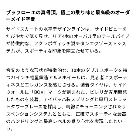
ブッフローエの真骨頂。極上の乗り味と最高級のオーダ
ーメイド空間
サイドスカートの水平デザインラインは、サイドビューを
伸びやかで低く見せ、リア4本のオーバル型のテールパイプ
が特徴的な、アクラポヴィッチ製チタンエグゾーストシス
テムが、スポーティな印象を際立たせている。
音叉のような形状が特徴的な、10本のダブルスポークを持
つ21インチ軽量鍛造アルミホイールは、見る者にスポーテ
ィネスとエレガンスを感じさせる。装着タイヤは、サイド
ウォールに「BOV」マークが刻まれた、ピレリが専用開発
したものを装着。アイバッハ製スプリングと専用ストラッ
トタワーブレースを採用し、精緻にチューニングされたサ
スペンションシステムとともに、正確でスポーティな最高
のハンドリングと最高レベルの乗り心地を実現したとい
う。