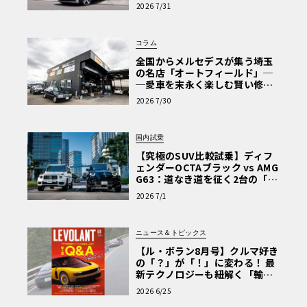
【第1回・ヒョンデ6つの疑問：
2026 7/31
Why? Hyundai?】〈PR〉
コラム
全国からメルセデスが集う埼玉
の名店「オートフィールド」─
─愛車を末永く楽しむ賢い修理
術と、プロがフックス製オイル
2026 7/30
を選ぶ理由〈PR〉
国内試乗
【究極のSUV比較試乗】ディフ
ェンダーOCTAブラック vs AMG
G63：道なき道を征く2台の「対
極的アプローチ」
2026 7/1
ニュース＆トピックス
【ル・ボラン8月号】クルマ好き
の「？」が「！」に変わる！ 最
新テクノロジーも紐解く「輸入
車Q&A」
2026 6/25