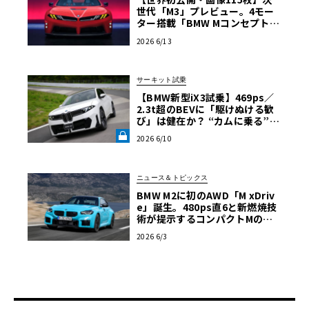
世代「M3」プレビュー。4モー
ター搭載「BMW Mコンセプト・
ノイエ・クラッセ」ル・マンに
2026 6/13
降臨
サーキット試乗
【BMW新型iX3試乗】469ps／
2.3t超のBEVに「駆けぬける歓
び」は健在か？ “カムに乗る”官
能性すら抱く理想形《LE VOLA
2026 6/10
NT LAB》
ニュース＆トピックス
BMW M2に初のAWD「M xDriv
e」誕生。480ps直6と新燃焼技
術が提示するコンパクトMの新
たな到達点【画像86枚】
2026 6/3