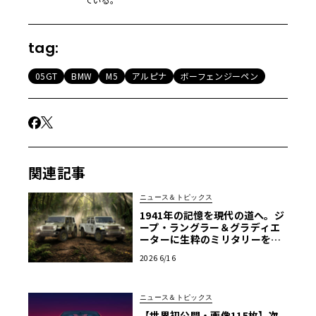
tag:
05GT
BMW
M5
アルピナ
ボーフェンジーペン
関連記事
ニュース＆トピックス
1941年の記憶を現代の道へ。ジ
ープ・ラングラー＆グラディエ
ーターに生粋のミリタリーを体
現する限定車「サージ」
2026 6/16
ニュース＆トピックス
【世界初公開・画像115枚】次