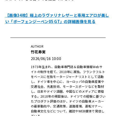
【画像34枚】極上のラヴァリナレザーと専用エアロが美し
い「ボーフェンジーペン05 GT」の詳細画像を見る
AUTHOR
竹花寿実
2026/06/16 10:00
1973年生まれ、自動車専門誌＆自動車情報Webサ
イトの制作を経て、2010年に渡独。フランクフルト
をベースに在独モータージャーナリストとして活動
し、ドイツ車を中心に、ヨーロッパの自動車産業や
交通社会、先進技術、モータースポーツなどを取材
し、日本やドイツ語圏、中国などのメディアに寄稿
する。2018年の帰国後は、ドイツでの経験に基づい
たプロダクト評価のほか、ドイツの自動車メーカー
の最新動向や、交通政策、道路環境、運転マナー、
自動車文化などについて、雑誌やWEB媒体で発信し
ている。