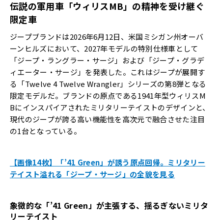
伝説の軍用車「ウィリス
MB
」の精神を受け継ぐ
限定車
ジープブランドは2026年6月12日、米国ミシガン州オーバ
ーンヒルズにおいて、2027年モデルの特別仕様車として
「ジープ・ラングラー・サージ」および「ジープ・グラデ
ィエーター・サージ」を発表した。これはジープが展開す
る「Twelve 4 Twelve Wrangler」シリーズの第8弾となる
限定モデルだ。ブランドの原点である1941年型ウィリスM
Bにインスパイアされたミリタリーテイストのデザインと、
現代のジープが誇る高い機能性を高次元で融合させた注目
の1台となっている。
【画像14枚】「’41 Green」が誘う原点回帰。ミリタリー
テイスト溢れる「ジープ・サージ」の全貌を見る
象徴的な「
’41 Green
」が主張する、揺るぎないミリタ
リーテイスト