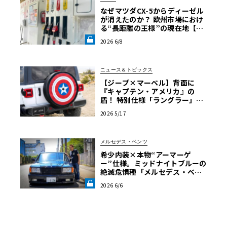
なぜマツダCX-5からディーゼル
が消えたのか？ 欧州市場におけ
る“長距離の王様”の現在地【木
下隆之コラム】《LE VOLANT L
2026 6/8
AB》
ニュース＆トピックス
【ジープ×マーベル】背面に
『キャプテン・アメリカ』の
盾！ 特別仕様「ラングラー」に
宿る建国250周年のアメリカ魂
2026 5/17
メルセデス・ベンツ
希少内装×本物“アーマーゲ
ー”仕様。ミッドナイトブルーの
絶滅危惧種「メルセデス・ベン
ツ560SEL」に辿り着いた深き理
2026 6/6
由【愛車と原体験】《LE VOLA
NT LAB》