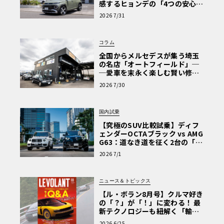
感するヒョンデの「4つの安心」
【第1回・ヒョンデ6つの疑問：
2026 7/31
Why? Hyundai?】〈PR〉
コラム
全国からメルセデスが集う埼玉
の名店「オートフィールド」─
─愛車を末永く楽しむ賢い修理
術と、プロがフックス製オイル
2026 7/30
を選ぶ理由〈PR〉
国内試乗
【究極のSUV比較試乗】ディフ
ェンダーOCTAブラック vs AMG
G63：道なき道を征く2台の「対
極的アプローチ」
2026 7/1
ニュース＆トピックス
【ル・ボラン8月号】クルマ好き
の「？」が「！」に変わる！ 最
新テクノロジーも紐解く「輸入
車Q&A」
2026 6/25