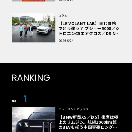
コラム
【LE VOLANT LAB】同じ骨格
でどう違う？ プジョー5008／シ
トロエンC5エアクロス／DS Nº4
読者一気乗りレポート
2026 6/24
RANKING
1
No
ニュース＆トピックス
【BMW新型X5／iX5】後席は極
上のリムジン。航続1000km超
のBEVも揃う中国専売ロング仕
様の全貌