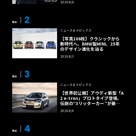
2026 8/6
2
No
ニュース＆トピックス
【写真106枚】クラシックから
新時代へ。BMW製MINI、25年
のデザイン進化を辿る
2026 8/3
3
No
ニュース＆トピックス
【世界初公開】アウディ新型「A
2 e-tron」プロトタイプ登場。
伝説の“3リッターカー”が最高
効率エントリーBEVとして復活
2026 8/4
【画像38枚】
4
No