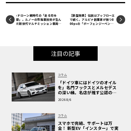
ドローン戦時代の「走る司令
【新型発表】伝説はブッフローエ
部」。ルノーの市販車技術が生ん
で続く。アルピナ創業家が放つ8
だ新世代マルチミッション車両
00psの「ボーフェンジーペン05
「4 TROOP」
GT」はM5ツーリングを超える
か
注目の記事
コラム
「ドイツ車にはドイツのオイル
を」名門フックスとメルセデス
の深い縁。名店が推す公認の安
心と、Cクラスで味わうシルキー
2026 8/6
な走り〈PR〉
コラム
スマホで完結、サポートは万
全！ 新型EV「インスター」で実