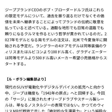
ジープブランドCEOのボブ・ブローダードルフ氏はこれら
の限定モデルについて、過去を振り返るだけでなくその価
値を未来へ継承することによってブランドの伝統に敬意を
払っていると述べている。過酷な地形でも日常の道路でも
頼りになるクルマを作るという哲学が貫かれているのだ。2
027年モデルとなる両モデルの注文は、北米で今夏後半に開
始される予定だ。ラングラーの4ドアモデルは同等装備のウ
ィリスまたはルビコンより100ドル高く、グラディエーター
は同等モデルより500ドル高いメーカー希望小売価格からス
タートする。
【ル・ボラン編集部より】
現代のSUVが電動化やデジタルデバイスの拡充へと向かう
中、ジープは幾度も「1941年の原点」へと回帰する。今回
の「サージ」に施されたオリーブドラブやスチール製レー
ルは、単なるノスタルジーの表現ではない。かつてのウィ
リスMBが戦地で示した「絶対的な生還能力」という純粋な