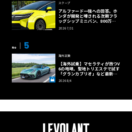
スクープ
アルファード一強への回答。ホ
ンダが開発と噂される次期フラ
ッグシップミニバン、800万円
超の勝算【予想CG】
2026 7/31
5
No
海外試乗
【海外試乗】マセラティが放つV
6の咆哮。聖地トリエステで試す
「グランカブリオ」など最新ト
ロフェオ3台の官能評価《LE VO
2026 8/4
LANT LAB》