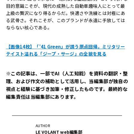
目的意識こそが、現代の成熟した自動車趣味人にとって最
上級の贅沢になり得るからだ。快適さや洗練とは対極にあ
る武骨さ。それこそが、このブランドが永遠に手放しては
ならない核心である。
【画像14枚】「’41 Green」が誘う原点回帰。ミリタリー
テイスト溢れる「ジープ・サージ」の全貌を見る
※この記事は、一部でAI（人工知能）を資料の翻訳・整
理、および作文の補助として活用し、当編集部が独自の
視点と経験に基づき加筆・修正したものです。最終的な
編集責任は当編集部にあります。
AUTHOR
LE VOLANT web編集部