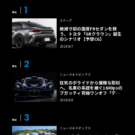
1
No
スクープ
絶滅寸前の国産FRセダンを救
う、トヨタ「GRクラウン」誕生
のシナリオ【予想CG】
2026 8/7
2
No
ニュース＆トピックス
狂気のボライドから優雅な彫刻
へ。名車の系譜を継ぐ1600psの
ブガッティ究極ワンオフ「デス
トリエ」
2026 8/9
3
No
ニュース＆トピックス