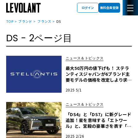
ログイン
無料会員登録
TOP
ブランド
フランス
DS
DS
- 2ページ目
ニュース＆トピックス
最大50万円の値下げも！ ステラ
ンティスジャパンが6ブランド主
要モデルの価格を改定しより求め
やすく！
2025 5/1
ニュース＆トピックス
「DS4」と「DS7」に新グレード
追加！星を意味する「エトワー
ル」と、宮殿の豪華さを表す「パ
ラス」のふたつ！
2025 2/26