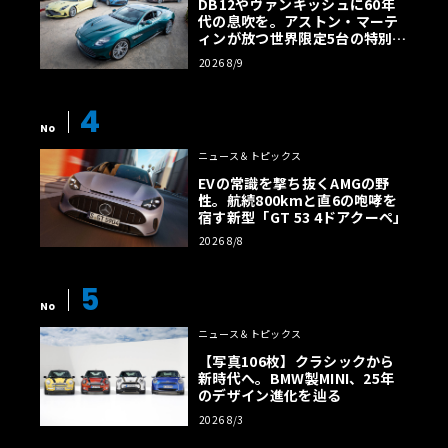
DB12やヴァンキッシュに60年
代の息吹を。アストン・マーテ
ィンが放つ世界限定5台の特別コ
レクション
2026 8/9
4
No
ニュース＆トピックス
EVの常識を撃ち抜くAMGの野
性。航続800kmと直6の咆哮を
宿す新型「GT 53 4ドアクーペ」
2026 8/8
5
No
ニュース＆トピックス
【写真106枚】クラシックから
新時代へ。BMW製MINI、25年
のデザイン進化を辿る
2026 8/3