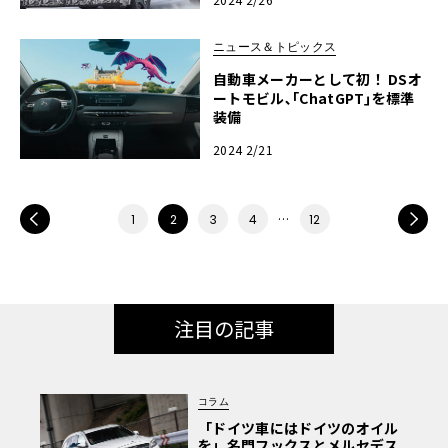
ニュース＆トピックス
自動車メーカーとして初！ DSオ
ートモビル､｢ChatGPT｣を標準
装備
2024 2/21
PREV
…
NEXT
1
2
3
4
12
注目の記事
コラム
「ドイツ車にはドイツのオイル
を」名門フックスとメルセデス