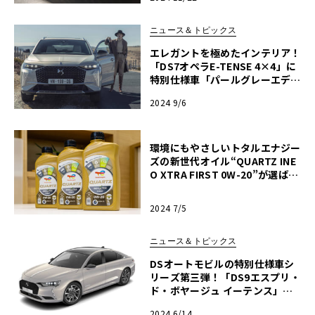
ニュース＆トピックス
エレガントを極めたインテリア！
「DS7オペラE-TENSE 4×4」に
特別仕様車「パールグレーエディ
ション」登場！
2024 9/6
環境にもやさしいトタルエナジー
ズの新世代オイル“QUARTZ INE
O XTRA FIRST 0W-20”が選ばれ
る理由とは？
2024 7/5
ニュース＆トピックス
DSオートモビルの特別仕様車シ
リーズ第三弾！「DS9エスプリ・
ド・ボヤージュ イーテンス」発
売！
2024 6/14