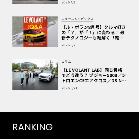
2026 7/1
ニュース＆トピックス
【ル・ボラン8月号】クルマ好き
の「？」が「！」に変わる！ 最
新テクノロジーも紐解く「輸入
車Q&A」
2026 6/25
コラム
【LE VOLANT LAB】同じ骨格
でどう違う？ プジョー5008／シ
トロエンC5エアクロス／DS Nº4
読者一気乗りレポート
2026 6/24
RANKING