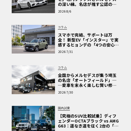
の深い縁。名店が推す公認の安
心と、Cクラスで味わうシルキー
2026 8/6
な走り〈PR〉
コラム
スマホで完結、サポートは万
全！ 新型EV「インスター」で実
感するヒョンデの「4つの安心」
【第1回・ヒョンデ6つの疑問：
2026 7/31
Why? Hyundai?】〈PR〉
コラム
全国からメルセデスが集う埼玉
の名店「オートフィールド」─
─愛車を末永く楽しむ賢い修理
術と、プロがフックス製オイル
2026 7/30
を選ぶ理由〈PR〉
国内試乗
【究極のSUV比較試乗】ディフ
ェンダーOCTAブラック vs AMG
G63：道なき道を征く2台の「対
極的アプローチ」