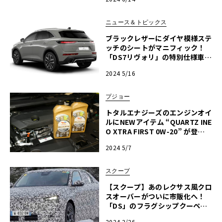
ニュース＆トピックス
ブラックレザーにダイヤ模様ステ
ッチのシートがマニフィック！
「DS7リヴォリ」の特別仕様車
「イーテンス4×4」発売
2024 5/16
プジョー
トタルエナジーズのエンジンオイ
ルにNEWアイテム “QUARTZ INE
O XTRA FIRST 0W-20” が登
場！
2024 5/7
スクープ
【スクープ】あのレクサス風クロ
スオーバーがついに市販化へ！
「DS」のフラグシップクーペSU
Vを初スクープ！
2024 2/26