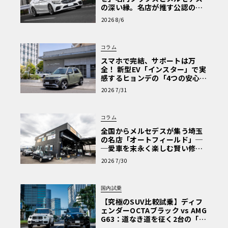
の深い縁。名店が推す公認の安
心と、Cクラスで味わうシルキー
2026 8/6
な走り〈PR〉
コラム
スマホで完結、サポートは万
全！ 新型EV「インスター」で実
感するヒョンデの「4つの安心」
【第1回・ヒョンデ6つの疑問：
2026 7/31
Why? Hyundai?】〈PR〉
コラム
全国からメルセデスが集う埼玉
の名店「オートフィールド」─
─愛車を末永く楽しむ賢い修理
術と、プロがフックス製オイル
2026 7/30
を選ぶ理由〈PR〉
国内試乗
【究極のSUV比較試乗】ディフ
ェンダーOCTAブラック vs AMG
G63：道なき道を征く2台の「対
極的アプローチ」