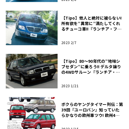
【Tipo】他人と絶対に被らない!
所有欲を”異常に”満たしてくれ
るチューコ車!!『ランチア・フェ
ドラ』編
2023 2/7
【Tipo】80～90年代の”地味シ
ブセダン”に乗ろう!! デルタ譲り
の4WDサルーン『ランチア・プ
リズマ・インテグラーレ』編
2023 1/21
ボクらのヤングタイマー列伝：第
39回『ユーロバン』知っていた
らかなりの欧州車ツウ! 欧州4社
が共同開発した初代ユーロバン詰
め合わせ!!
2023 1/15