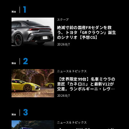
1
No
スクープ
絶滅寸前の国産FRセダンを救
う、トヨタ「GRクラウン」誕生
のシナリオ【予想CG】
2026 8/7
2
No
ニュース＆トピックス
【世界限定99台】名車ミウラの
意匠「カネロニ」と最新V12が
交差。ランボルギーニ・レヴエ
ルトに60周年記念車が登場
2026 8/7
3
No
ニュース＆トピックス