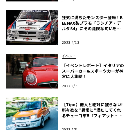
狂気に満ちたモンスター登場！B
EEMAX製プラモ「ランチア・デ
ルタS4」にその危険な匂いを嗅
ぐ・前編【モデルカーズ】
2023 4/13
イベント
【イベントレポート】イタリアの
スーパーカー&スポーツカーが神
宮に大集結！
2023 3/7
【Tipo】他人と絶対に被らない!
所有欲を”異常に”満たしてくれ
るチューコ車!!『フィアット・パ
ンダ・アレッシィ』編
2023 2/8