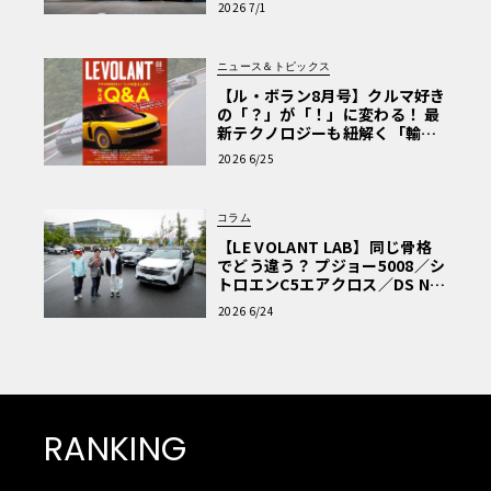
2026 7/1
ニュース＆トピックス
【ル・ボラン8月号】クルマ好き
の「？」が「！」に変わる！ 最
新テクノロジーも紐解く「輸入
車Q&A」
2026 6/25
コラム
【LE VOLANT LAB】同じ骨格
でどう違う？ プジョー5008／シ
トロエンC5エアクロス／DS Nº4
読者一気乗りレポート
2026 6/24
RANKING