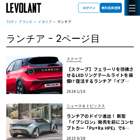
ログイン
無料会員登録
TOP
ブランド
イタリア
ランチア
ランチア
- 2ページ目
スクープ
【スクープ】フェラーリを彷彿さ
せるLEDリングテールライトを装
備!? 復活するランチア『イプシ
ロン』のデザインを大予想！
2024 1/10
ニュース＆トピックス
ランチアのドイツ進出！ 新型
「イプシロン」発売を前にコンセ
プトカー「Pu+Ra HPE」で6か
国をドライブ！
2023 6/28