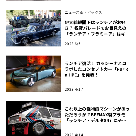
ニュース＆トピックス
伊大統領閣下はランチアがお好
き？ 祝賀パレードでお目見えの
「ランチア・フラミニア」はキャ
リア60年以上の大ベテラン！
2023 6/5
ランチア復活！ カッシーナとコ
ラボしたコンセプトカー「Pu+R
a HPE」を発表！
2023 4/17
これ以上の怪物的マシーンがあっ
ただろうか？BEEMAX製プラモ
「ランチア・デルタS4」にその
危険な匂いを嗅ぐ・後編【モデル
カーズ】
2023 4/14