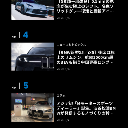
【GR86一部改良】0.5mmの執
念が生む極上のシフト。名色ソ
リッドグレー復活と最新アイサ
イトでFRの極みへ
2026 8/6
4
No
ニュース＆トピックス
【BMW新型X5／iX5】後席は極
上のリムジン。航続1000km超
のBEVも揃う中国専売ロング仕
様の全貌
2026 8/6
5
No
コラム
アジア初「Mモータースポーツ
ディーラー」誕生。渋谷松濤BM
Wが発信するモノづくりの矜持
【木下隆之コラム】
2026 8/7