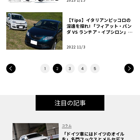
【Tipo】イタリアンピッコロの
深遠を探れ! 「フィアット・パン
ダ VS ランチア・イプシロン」同
門対決乗り比べ!!
2022 11/3
PREV
NEXT
1
2
3
4
5
注目の記事
コラム
「ドイツ車にはドイツのオイル
を」名門フックスとメルセデス