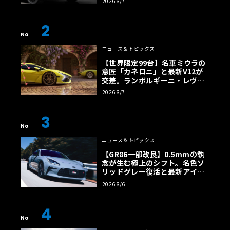
2026 8/7
2
No
ニュース＆トピックス
【世界限定99台】名車ミウラの
意匠「カネロニ」と最新V12が
交差。ランボルギーニ・レヴエ
ルトに60周年記念車が登場
2026 8/7
3
No
ニュース＆トピックス
【GR86一部改良】0.5mmの執
念が生む極上のシフト。名色ソ
リッドグレー復活と最新アイサ
イトでFRの極みへ
2026 8/6
4
No