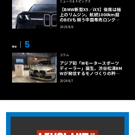
ニュース＆トピックス
【BMW新型X5／iX5】後席は極
上のリムジン。航続1000km超
のBEVも揃う中国専売ロング仕
様の全貌
2026 8/6
5
No
コラム
アジア初「Mモータースポーツ
ディーラー」誕生。渋谷松濤BM
Wが発信するモノづくりの矜持
【木下隆之コラム】
2026 8/7