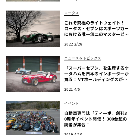
ロータス
これぞ究極のライトウェイト！
ロータス・セブンはスポーツカー
における唯一無二のマスターピー
スだった
2022 2/28
ニュース＆トピックス
「スーパーセブン」を生産するケ
ータハムを日本のインポーターが
買収！ VTホールディングスがケ
ータハムカーズを子会社化
2021 4/6
イベント
自動車専門誌「ティーポ」創刊3
0周年イベント開催！ 300台超の
読者が集合！
2019 4/10