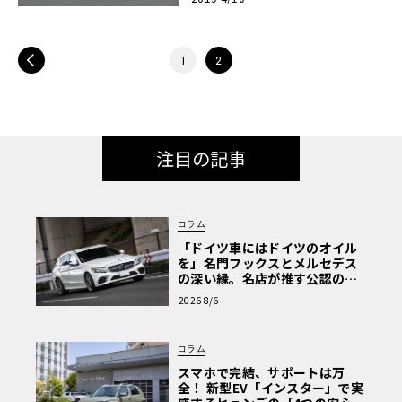
PREV
1
2
注目の記事
コラム
「ドイツ車にはドイツのオイル
を」名門フックスとメルセデス
の深い縁。名店が推す公認の安
心と、Cクラスで味わうシルキー
2026 8/6
な走り〈PR〉
コラム
スマホで完結、サポートは万
全！ 新型EV「インスター」で実