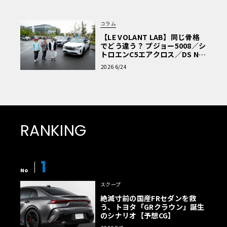
コラム
【LE VOLANT LAB】同じ骨格
でどう違う？ プジョー5008／シ
トロエンC5エアクロス／DS Nº4
読者一気乗りレポート
2026 6/24
RANKING
1
No
スクープ
絶滅寸前の国産FRセダンを救
う、トヨタ「GRクラウン」誕生
のシナリオ【予想CG】