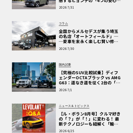
感するヒョンデの「4つの安心」
【第1回・ヒョンデ6つの疑問：
2026 7/31
Why? Hyundai?】〈PR〉
コラム
全国からメルセデスが集う埼玉
の名店「オートフィールド」─
─愛車を末永く楽しむ賢い修理
術と、プロがフックス製オイル
2026 7/30
を選ぶ理由〈PR〉
国内試乗
【究極のSUV比較試乗】ディフ
ェンダーOCTAブラック vs AMG
G63：道なき道を征く2台の「対
極的アプローチ」
2026 7/1
ニュース＆トピックス
【ル・ボラン8月号】クルマ好き
の「？」が「！」に変わる！ 最
新テクノロジーも紐解く「輸入
車Q&A」
2026 6/25