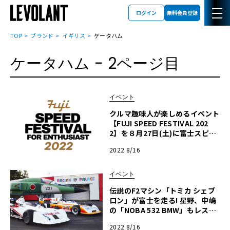
ログイン
無料会員登録
TOP
ブランド
イギリス
ケータハム
ケータハム
- 2ページ目
イベント
クルマ趣味人が楽しめるイベント
【FUJI SPEED FESTIVAL 202
2】を８月27日(土)に富士スピー
ドウェイで開催！
2022 8/16
イベント
伝説のF2マシン「トミカ シェブ
ロン」が富士を走る! 星野、中嶋
の「NOBA 532 BMW」もレスト
ア後、初走行! 【8/27(土) フジス
2022 8/16
ピードフェスティバル】