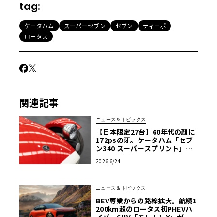
tag:
ケータハム
スーパーセブン
セブン
ティーポ
ロータス
関連記事
ニュース＆トピックス
【日本限定27台】60年代の顔に
172psの牙。ケータハム「セブ
ン340 スーパースプリント」上
陸
2026 6/24
ニュース＆トピックス
BEV専業からの路線拡大。航続1
200km超のロータス初PHEVハ