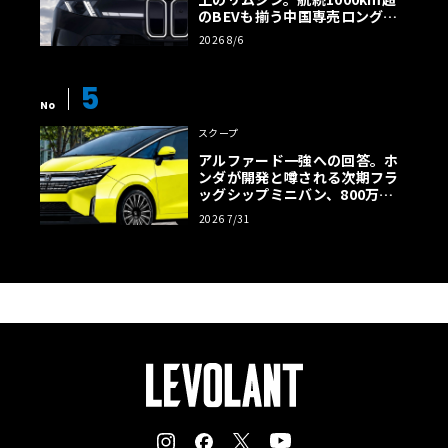
のBEVも揃う中国専売ロング仕
様の全貌
2026 8/6
5
No
スクープ
アルファード一強への回答。ホ
ンダが開発と噂される次期フラ
ッグシップミニバン、800万円
超の勝算【予想CG】
2026 7/31