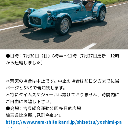
●日時：7月30日（日）8時半～11時（7月27日更新：12時
から短縮しました）
＊荒天の場合は中止です。中止の場合は前日夕方までに当
ページとSNSで告知致します。
＊特にタイムスケジュールは設けておりません、時間内に
ご自由にお越し下さい。
●会場：吉見総合運動公園 多目的広場
埼玉県比企郡吉見町今泉141
https://www.nem-shiteikanri.jp/shisetsu/yoshimi-pa