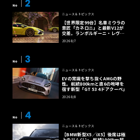
2
No
ニュース＆トピックス
【世界限定99台】名車ミウラの
意匠「カネロニ」と最新V12が
交差。ランボルギーニ・レヴエ
ルトに60周年記念車が登場
2026 8/7
3
No
ニュース＆トピックス
EVの常識を撃ち抜くAMGの野
性。航続800kmと直6の咆哮を
宿す新型「GT 53 4ドアクーペ」
2026 8/8
4
No
ニュース＆トピックス
【BMW新型X5／iX5】後席は極
上のリムジン。航続1000km超