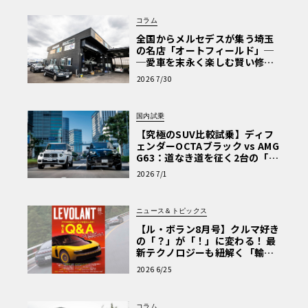
コラム
全国からメルセデスが集う埼玉
の名店「オートフィールド」─
─愛車を末永く楽しむ賢い修理
術と、プロがフックス製オイル
2026 7/30
を選ぶ理由〈PR〉
国内試乗
【究極のSUV比較試乗】ディフ
ェンダーOCTAブラック vs AMG
G63：道なき道を征く2台の「対
極的アプローチ」
2026 7/1
ニュース＆トピックス
【ル・ボラン8月号】クルマ好き
の「？」が「！」に変わる！ 最
新テクノロジーも紐解く「輸入
車Q&A」
2026 6/25
コラム