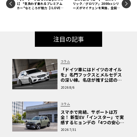
1】 “気負わず乗れるプレミアム
リック／グロリア」2000ccシリ
カー”なところが魅力【I LOVE V
ーズがマイチェンを実施、全国一
W feat. LE VOLANT】［PR］
斉発売！【…こんなことがあっ
た】
注目の記事
コラム
「ドイツ車にはドイツのオイル
を」名門フックスとメルセデス
の深い縁。名店が推す公認の安
心と、Cクラスで味わうシルキー
2026 8/6
な走り〈PR〉
コラム
スマホで完結、サポートは万
全！ 新型EV「インスター」で実
感するヒョンデの「4つの安心」
【第1回・ヒョンデ6つの疑問：
2026 7/31
Why? Hyundai?】〈PR〉