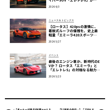
イパーSUV「エレトレX」が欧
州上陸
2026 6/3
ニュース＆トピックス
【ロータス】420psの激情に、
着脱式ルーフの優雅を。史上最
軽量「エミーラ420スポーツ」
誕生
2026 5/27
イベント
最後のエンジン車か、新時代のE
Vか？ ロータス「エミーラ」と
「エレトレS」の対極なる魅力を
横浜で生確認！【ル・ボラン カ
2026 5/23
ーズミート2026横浜】
【オーナーが語るVW愛 part.0
【51年前の今日…】「230セド