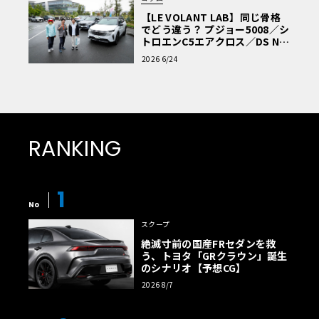
【LE VOLANT LAB】同じ骨格
でどう違う？ プジョー5008／シ
トロエンC5エアクロス／DS Nº4
読者一気乗りレポート
2026 6/24
RANKING
1
No
スクープ
絶滅寸前の国産FRセダンを救
う、トヨタ「GRクラウン」誕生
のシナリオ【予想CG】
2026 8/7