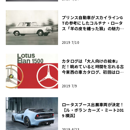
プリンス自動車がスカイラインG
Tの参考にしたコルチナ・ロータ
ス「羊の皮を纏った狼」の魅力
【自動車型録美術館-第2回】
2019 7/10
カタログは「大人向けの絵本」
だ！眺めていると時間を忘れる古
今東西の車カタログ、初回はロー
タス・エラン1500【自動車型録
美術館-第1回】
2019 7/9
ロータスブース出展車両が決定！
【ル・ボラン カーズ・ミート201
9 横浜】
2019 4/23