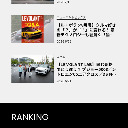
2026 7/1
ニュース＆トピックス
【ル・ボラン8月号】クルマ好き
の「？」が「！」に変わる！ 最
新テクノロジーも紐解く「輸入
車Q&A」
2026 6/25
コラム
【LE VOLANT LAB】同じ骨格
でどう違う？ プジョー5008／シ
トロエンC5エアクロス／DS Nº4
読者一気乗りレポート
2026 6/24
RANKING