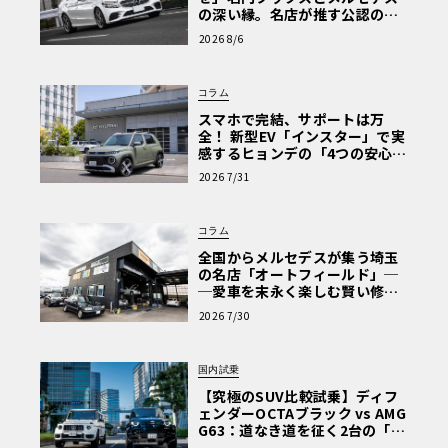
の深い縁。名店が推す公認の安
心と、Cクラスで味わうシルキー
2026 8/6
な走り〈PR〉
コラム
スマホで完結、サポートは万
全！ 新型EV「インスター」で実
感するヒョンデの「4つの安心」
【第1回・ヒョンデ6つの疑問：
2026 7/31
Why? Hyundai?】〈PR〉
コラム
全国からメルセデスが集う埼玉
の名店「オートフィールド」─
─愛車を末永く楽しむ賢い修理
術と、プロがフックス製オイル
2026 7/30
を選ぶ理由〈PR〉
国内試乗
【究極のSUV比較試乗】ディフ
ェンダーOCTAブラック vs AMG
G63：道なき道を征く2台の「対
極的アプローチ」