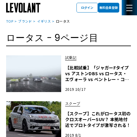
ログイン
無料会員登録
TOP
ブランド
イギリス
ロータス
ロータス
- 9ページ目
試乗記
【比較試乗】「ジャガーFタイプ
vs アストンDBS vs ロータス・
エヴォーラ vs ベントレー・コン
チGT vs マクラーレン600LT」英
2019 10/17
国老舗ブランドの真価と進化
スクープ
【スクープ】これがロータス初の
クロスオーバーSUV？ 本拠地付
近でプロトタイプが激写される！
2019 8/1