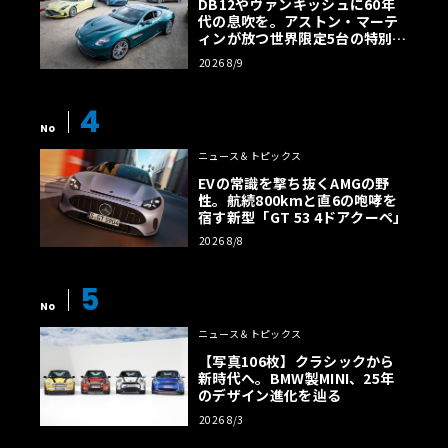
DB12やヴァンキッシュに60年
代の息吹を。アストン・マーテ
ィンが放つ世界限定5台の特別コ
レクション
2026 8/9
4
No
ニュース＆トピックス
EVの常識を撃ち抜くAMGの野
性。航続800kmと直6の咆哮を
宿す新型「GT 53 4ドアクーペ」
2026 8/8
5
No
ニュース＆トピックス
【写真106枚】クラシックから
新時代へ。BMW製MINI、25年
のデザイン進化を辿る
2026 8/3