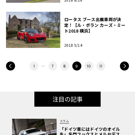
ロータス ブース出展車両が決
定！【ル・ボラン カーズ・ミー
ト2018 横浜】
2018 5/14
PREV
…
NEXT
1
7
8
9
10
11
注目の記事
コラム
「ドイツ車にはドイツのオイル
を」名門フックスとメルセデス