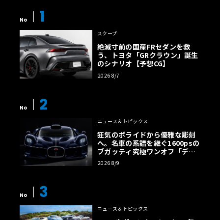
1
No
スクープ
絶滅寸前の国産FRセダンを救
う、トヨタ「GRクラウン」誕生
のシナリオ【予想CG】
2026 8/7
2
No
ニュース＆トピックス
狂気のボライドから優雅な彫刻
へ。名車の系譜を継ぐ1600psの
ブガッティ究極ワンオフ「デス
トリエ」
2026 8/9
3
No
ニュース＆トピックス