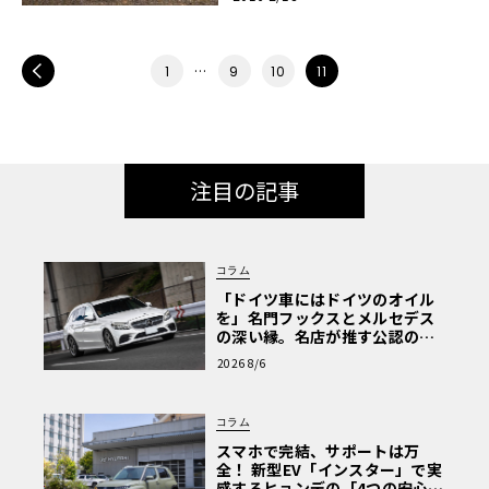
PREV
…
1
9
10
11
注目の記事
コラム
「ドイツ車にはドイツのオイル
を」名門フックスとメルセデス
の深い縁。名店が推す公認の安
心と、Cクラスで味わうシルキー
2026 8/6
な走り〈PR〉
コラム
スマホで完結、サポートは万
全！ 新型EV「インスター」で実
感するヒョンデの「4つの安心」