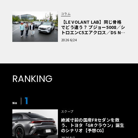
コラム
【LE VOLANT LAB】同じ骨格
でどう違う？ プジョー5008／シ
トロエンC5エアクロス／DS Nº4
読者一気乗りレポート
2026 6/24
RANKING
1
No
スクープ
絶滅寸前の国産FRセダンを救
う、トヨタ「GRクラウン」誕生
のシナリオ【予想CG】
2026 8/7