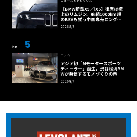
ニュース＆トピックス
【BMW新型X5／iX5】後席は極
上のリムジン。航続1000km超
のBEVも揃う中国専売ロング仕
様の全貌
2026 8/6
5
No
コラム
アジア初「Mモータースポーツ
ディーラー」誕生。渋谷松濤BM
Wが発信するモノづくりの矜持
【木下隆之コラム】
2026 8/7