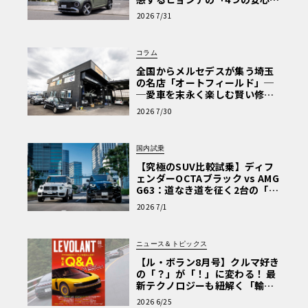
【第1回・ヒョンデ6つの疑問：
2026 7/31
Why? Hyundai?】〈PR〉
コラム
全国からメルセデスが集う埼玉
の名店「オートフィールド」─
─愛車を末永く楽しむ賢い修理
術と、プロがフックス製オイル
2026 7/30
を選ぶ理由〈PR〉
国内試乗
【究極のSUV比較試乗】ディフ
ェンダーOCTAブラック vs AMG
G63：道なき道を征く2台の「対
極的アプローチ」
2026 7/1
ニュース＆トピックス
【ル・ボラン8月号】クルマ好き
の「？」が「！」に変わる！ 最
新テクノロジーも紐解く「輸入
車Q&A」
2026 6/25