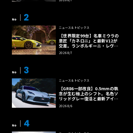
2
No
ニュース＆トピックス
【世界限定99台】名車ミウラの
意匠「カネロニ」と最新V12が
交差。ランボルギーニ・レヴエ
ルトに60周年記念車が登場
2026 8/7
3
No
ニュース＆トピックス
【GR86一部改良】0.5mmの執
念が生む極上のシフト。名色ソ
リッドグレー復活と最新アイサ
イトでFRの極みへ
2026 8/6
4
No