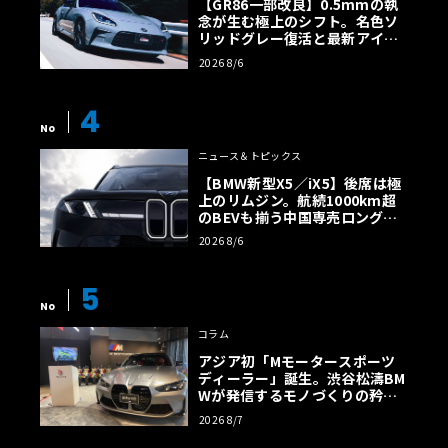
【GR86一部改良】0.5mmの執
念が生む極上のシフト。名色ソ
リッドグレー復活と最新アイサ
イトでFRの極みへ
2026 8/6
4
No
ニュース＆トピックス
【BMW新型X5／iX5】後席は極
上のリムジン。航続1000km超
のBEVも揃う中国専売ロング仕
様の全貌
2026 8/6
5
No
コラム
アジア初「Mモータースポーツ
ディーラー」誕生。渋谷松濤BM
Wが発信するモノづくりの矜持
【木下隆之コラム】
2026 8/7