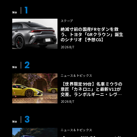
1
No
スクープ
絶滅寸前の国産FRセダンを救
う、トヨタ「GRクラウン」誕生
のシナリオ【予想CG】
2026 8/7
2
No
ニュース＆トピックス
【世界限定99台】名車ミウラの
意匠「カネロニ」と最新V12が
交差。ランボルギーニ・レヴエ
ルトに60周年記念車が登場
2026 8/7
3
No
ニュース＆トピックス