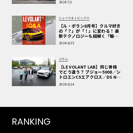
2026 7/1
ニュース＆トピックス
【ル・ボラン8月号】クルマ好き
の「？」が「！」に変わる！ 最
新テクノロジーも紐解く「輸入
車Q&A」
2026 6/25
コラム
【LE VOLANT LAB】同じ骨格
でどう違う？ プジョー5008／シ
トロエンC5エアクロス／DS Nº4
読者一気乗りレポート
2026 6/24
RANKING