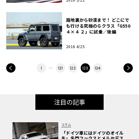
路地裏から砂漠まで！ どこにで
も行ける究極のＧクラス「G550
４×４ ２」に試乗／後編
2016 4/25
PREV
…
NEXT
1
121
122
123
124
注目の記事
コラム
「ドイツ車にはドイツのオイル
を」名門フックスとメルセデス