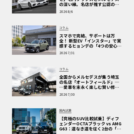
の深い縁。名店が推す公認の安
心と、Cクラスで味わうシルキー
2026 8/6
な走り〈PR〉
コラム
スマホで完結、サポートは万
全！ 新型EV「インスター」で実
感するヒョンデの「4つの安心」
【第1回・ヒョンデ6つの疑問：
2026 7/31
Why? Hyundai?】〈PR〉
コラム
全国からメルセデスが集う埼玉
の名店「オートフィールド」─
─愛車を末永く楽しむ賢い修理
術と、プロがフックス製オイル
2026 7/30
を選ぶ理由〈PR〉
国内試乗
【究極のSUV比較試乗】ディフ
ェンダーOCTAブラック vs AMG
G63：道なき道を征く2台の「対
極的アプローチ」