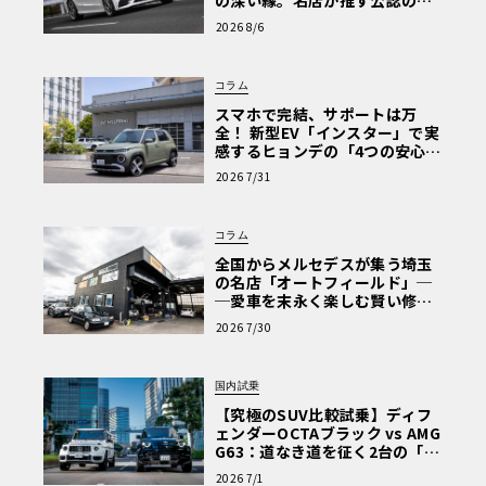
の深い縁。名店が推す公認の安
心と、Cクラスで味わうシルキー
2026 8/6
な走り〈PR〉
コラム
スマホで完結、サポートは万
全！ 新型EV「インスター」で実
感するヒョンデの「4つの安心」
【第1回・ヒョンデ6つの疑問：
2026 7/31
Why? Hyundai?】〈PR〉
コラム
全国からメルセデスが集う埼玉
の名店「オートフィールド」─
─愛車を末永く楽しむ賢い修理
術と、プロがフックス製オイル
2026 7/30
を選ぶ理由〈PR〉
国内試乗
【究極のSUV比較試乗】ディフ
ェンダーOCTAブラック vs AMG
G63：道なき道を征く2台の「対
極的アプローチ」
2026 7/1