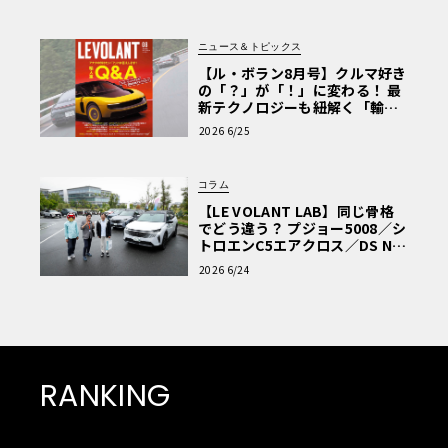
ニュース＆トピックス
【ル・ボラン8月号】クルマ好き
の「？」が「！」に変わる！ 最
新テクノロジーも紐解く「輸入
車Q&A」
2026 6/25
コラム
【LE VOLANT LAB】同じ骨格
でどう違う？ プジョー5008／シ
トロエンC5エアクロス／DS Nº4
読者一気乗りレポート
2026 6/24
RANKING