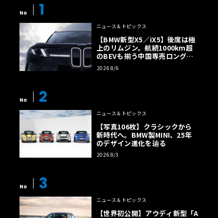
1
No
ニュース＆トピックス
【BMW新型X5／iX5】後席は極
上のリムジン。航続1000km超
のBEVも揃う中国専売ロング仕
様の全貌
2026 8/6
2
No
ニュース＆トピックス
【写真106枚】クラシックから
新時代へ。BMW製MINI、25年
のデザイン進化を辿る
2026 8/3
3
No
ニュース＆トピックス
【世界初公開】アウディ新型「A