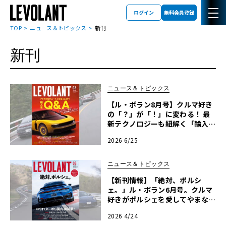
ネコ・パブリッシングから刊行された雑誌・ムック
ログイン
無料会員登録
TOP
ニュース＆トピックス
新刊
新刊
ニュース＆トピックス
【ル・ボラン8月号】クルマ好き
の「？」が「！」に変わる！ 最
新テクノロジーも紐解く「輸入車
Q&A」
2026 6/25
ニュース＆トピックス
【新刊情報】「絶対、ポルシ
ェ。」ル・ボラン6月号。クルマ
好きがポルシェを愛してやまな
い、その理由に迫る！
2026 4/24