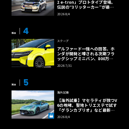
2 e-tron」プロトタイプ登場。
伝説の“3リッターカー”が最高
効率エントリーBEVとして復活
2026 8/4
【画像38枚】
4
No
スクープ
アルファード一強への回答。ホ
ンダが開発と噂される次期フラ
ッグシップミニバン、800万円
超の勝算【予想CG】
2026 7/31
5
No
海外試乗
【海外試乗】マセラティが放つV
6の咆哮。聖地トリエステで試す
「グランカブリオ」など最新ト
ロフェオ3台の官能評価《LE VO
2026 8/4
LANT LAB》