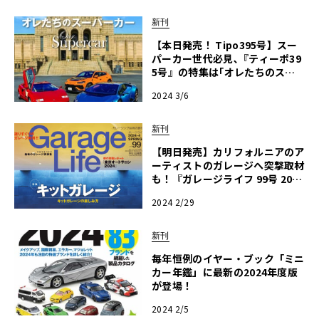
新刊
【本日発売！ Tipo395号】スー
パーカー世代必見､『ティーポ39
5号』の特集は｢オレたちのスー
パーカー｣！
2024 3/6
新刊
【明日発売】カリフォルニアのア
ーティストのガレージへ突撃取材
も！『ガレージライフ 99号 2024
年4月号』発売
2024 2/29
新刊
毎年恒例のイヤー・ブック「ミニ
カー年鑑」に最新の2024年度版
が登場！
2024 2/5