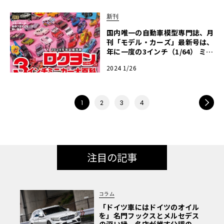
新刊
国内唯一の自動車模型専門誌、月
刊「モデル・カーズ」最新号は、
年に一度の3インチ（1/64） ミニ
カーを大特集！
2024 1/26
NEXT
1
2
3
4
注目の記事
コラム
「ドイツ車にはドイツのオイル
を」名門フックスとメルセデス