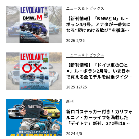
ニュース＆トピックス
【新刊情報】「BMWとM」ル・
ボラン4月号。アナタが一番気に
なる“駆けぬける歓び”を徹底検
証！【別冊付録「MAZDA FAN B
2026 2/26
OOK」つき】
ニュース＆トピックス
【新刊情報】「ドイツ車の〇と
✕」ル・ボラン2月号。いま日本
で買える全モデルを試乗ダイジェ
ストで一刀両断！
2025 12/25
新刊
新ロゴステッカー付き！カリフォ
ルニア・カーライフを満載した
「デイトナ」新刊、372号は6月6
日発売
2024 6/5