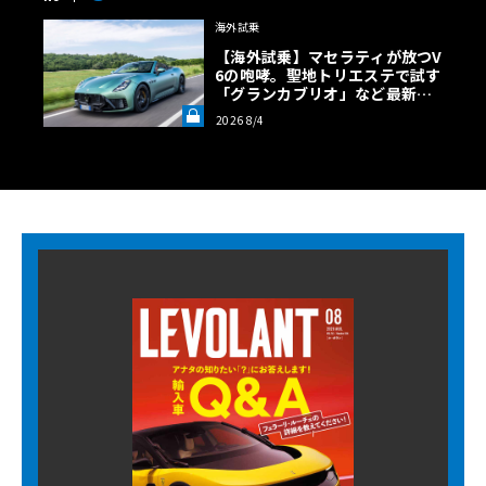
海外試乗
【海外試乗】マセラティが放つV
6の咆哮。聖地トリエステで試す
「グランカブリオ」など最新ト
ロフェオ3台の官能評価《LE VO
2026 8/4
LANT LAB》