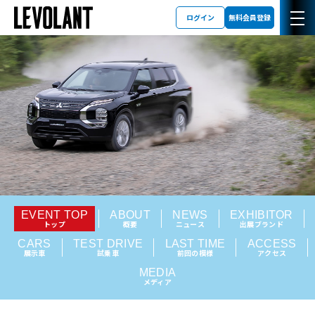
ログイン
無料会員登録
EVENT TOP
ABOUT
NEWS
EXHIBITOR
トップ
概要
ニュース
出展ブランド
CARS
TEST DRIVE
LAST TIME
ACCESS
展示車
試乗車
前回の模様
アクセス
MEDIA
メディア