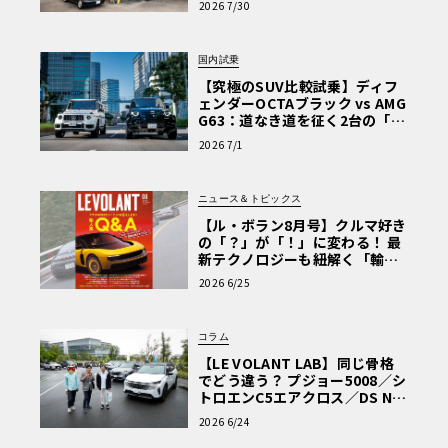
2026 7/30
を選ぶ理由〈PR〉
国内試乗
【究極のSUV比較試乗】ディフ
ェンダーOCTAブラック vs AMG
G63：道なき道を征く2台の「対
極的アプローチ」
2026 7/1
ニュース＆トピックス
【ル・ボラン8月号】クルマ好き
の「？」が「！」に変わる！ 最
新テクノロジーも紐解く「輸入
車Q&A」
2026 6/25
コラム
【LE VOLANT LAB】同じ骨格
でどう違う？ プジョー5008／シ
トロエンC5エアクロス／DS Nº4
読者一気乗りレポート
2026 6/24