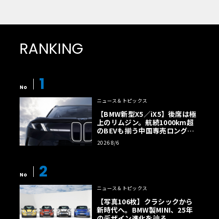
RANKING
1
No
ニュース＆トピックス
【BMW新型X5／iX5】後席は極
上のリムジン。航続1000km超
のBEVも揃う中国専売ロング仕
様の全貌
2026 8/6
2
No
ニュース＆トピックス
【写真106枚】クラシックから
新時代へ。BMW製MINI、25年
のデザイン進化を辿る