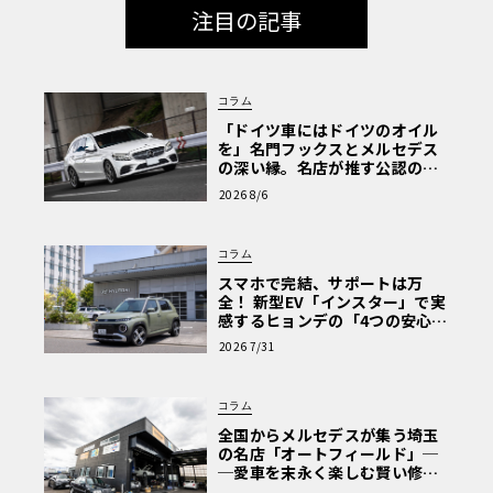
注目の記事
コラム
「ドイツ車にはドイツのオイル
を」名門フックスとメルセデス
の深い縁。名店が推す公認の安
心と、Cクラスで味わうシルキー
2026 8/6
な走り〈PR〉
コラム
スマホで完結、サポートは万
全！ 新型EV「インスター」で実
感するヒョンデの「4つの安心」
【第1回・ヒョンデ6つの疑問：
2026 7/31
Why? Hyundai?】〈PR〉
コラム
全国からメルセデスが集う埼玉
の名店「オートフィールド」─
─愛車を末永く楽しむ賢い修理
術と、プロがフックス製オイル