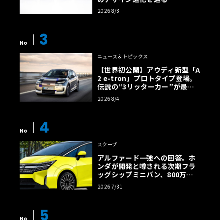
2026 8/3
3
No
ニュース＆トピックス
【世界初公開】アウディ新型「A
2 e-tron」プロトタイプ登場。
伝説の“3リッターカー”が最高
効率エントリーBEVとして復活
2026 8/4
【画像38枚】
4
No
スクープ
アルファード一強への回答。ホ
ンダが開発と噂される次期フラ
ッグシップミニバン、800万円
超の勝算【予想CG】
2026 7/31
5
No