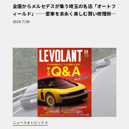
全国からメルセデスが集う埼玉の名店「オートフ
ィールド」──愛車を末永く楽しむ賢い修理術
と、プロがフックス製オイルを選ぶ理由〈PR〉
2026 7/30
ニュース＆トピックス