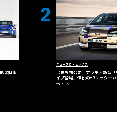
2
ニュース＆トピックス
W製MIN
【世界初公開】アウディ新型「A2
イプ登場。伝説の“3リッターカ
リーBEVとして復活【画像38枚
2026 8/4