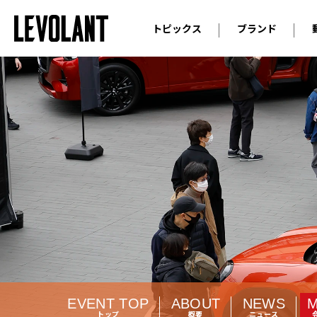
トピックス
ブランド
輸入車
アウデ
ニュース
スクープ
メルセ
試乗
アルピ
コラム
プジョ
アルフ
ランボ
ベント
ランド
MINI
ボルボ
EVENT TOP
ABOUT
NEWS
ジープ
トップ
概要
ニュース