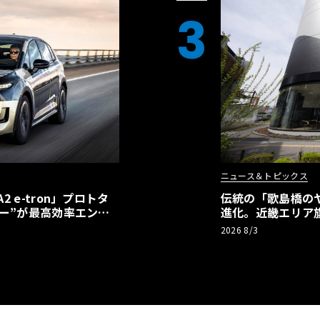
3
ニュース＆トピックス
 e-tron」プロトタ
伝統の「歌島橋の
ー”が最高効率エント
進化。近畿エリア
】
ーアル
2026 8/3