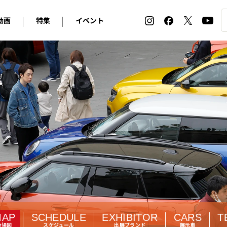
動画
特集
イベント
ィ
BMW
アルピナ
オリジナル動画
2026 サマータイヤ＆ホイール バイヤーズガイド
ル・ボラン カーズ・ミート2026横浜
2025-2026 冬 スタッドレス＆ウインタータイヤ バイヤ
SNOW EXPERIENCE in TOGAKUSHI SKI FIE
デス・ベンツ
ポルシェ
フォルクスワーゲン
ホイールカタログ2025-2026冬
EV:LIFE FUTAKO TAMAGAWA 2026
ーヌ
シトロエン
DSオートモビル
ホイールカタログ
EV:LIFE KOBE 2025
ー
ルノー
アバルト
タイヤ特集
ル・ボラン カーズ・ミート2025横浜
ァ・ロメオ
フェラーリ
フィアット
ルギーニ
マセラティ
アストン・マーティン
レー
ケータハム
ジャガー
ローバー
ロータス
マクラーレン
モーガン
ロールス・ロイス
キャデラック
シボレー
MAP
SCHEDULE
EXHIBITOR
CARS
T
テスラ
ヒョンデ
会場図
スケジュール
出展ブランド
展示車