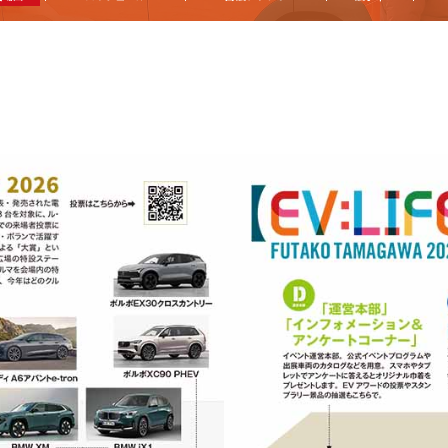
他
ス
トヨタ
日産
スバル
マツダ
ダイハツ
スズキ
他