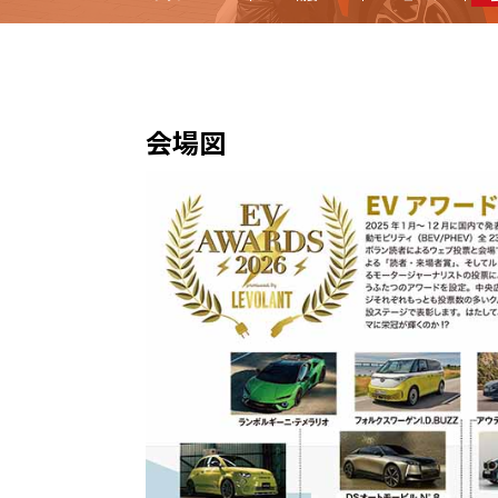
BYD
その
国産車
レクサ
会場図
ホンダ
三菱
光岡
その