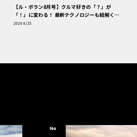
【ル・ボラン8月号】クルマ好きの「？」が
「！」に変わる！ 最新テクノロジーも紐解く
「輸入車Q&A」
2026 6/25
No