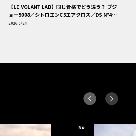
【LE VOLANT LAB】同じ骨格でどう違う？ プジ
ョー5008／シトロエンC5エアクロス／DS Nº4
読者一気乗りレポート
2026 6/24
No