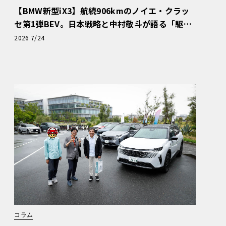
【BMW新型iX3】航続906kmのノイエ・クラッ
セ第1弾BEV。日本戦略と中村敬斗が語る「駆け
ぬける歓び」
2026 7/24
コラム