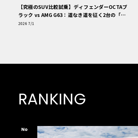
【究極のSUV比較試乗】ディフェンダーOCTAブ
ラック vs AMG G63：道なき道を征く2台の「対
極的アプローチ」
2026 7/1
RANKING
No