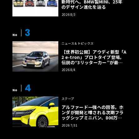
新時代へ。BMW製MINI、25年
のデザイン進化を辿る
2026 8/3
3
No
ニュース＆トピックス
【世界初公開】アウディ新型「A
2 e-tron」プロトタイプ登場。
伝説の“3リッターカー”が最高
効率エントリーBEVとして復活
2026 8/4
【画像38枚】
4
No
スクープ
アルファード一強への回答。ホ
ンダが開発と噂される次期フラ
ッグシップミニバン、800万円
超の勝算【予想CG】
2026 7/31