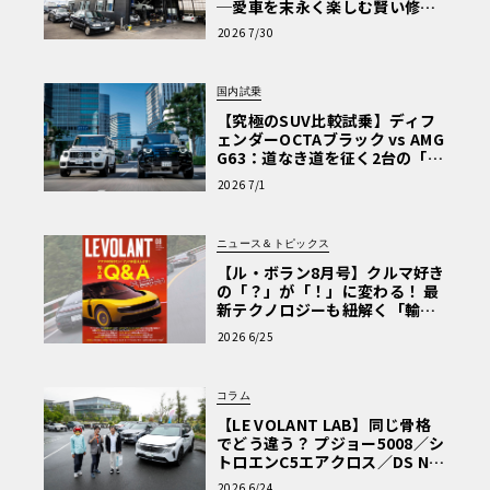
─愛車を末永く楽しむ賢い修理
術と、プロがフックス製オイル
2026 7/30
を選ぶ理由〈PR〉
国内試乗
【究極のSUV比較試乗】ディフ
ェンダーOCTAブラック vs AMG
G63：道なき道を征く2台の「対
極的アプローチ」
2026 7/1
ニュース＆トピックス
【ル・ボラン8月号】クルマ好き
の「？」が「！」に変わる！ 最
新テクノロジーも紐解く「輸入
車Q&A」
2026 6/25
コラム
【LE VOLANT LAB】同じ骨格
でどう違う？ プジョー5008／シ
トロエンC5エアクロス／DS Nº4
読者一気乗りレポート
2026 6/24