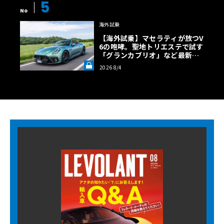
5
No
海外試乗
【海外試乗】マセラティが放つV
6の咆哮。聖地トリエステで試す
「グランカブリオ」など最新ト
ロフェオ3台の官能評価《LE VO
2026 8/4
LANT LAB》