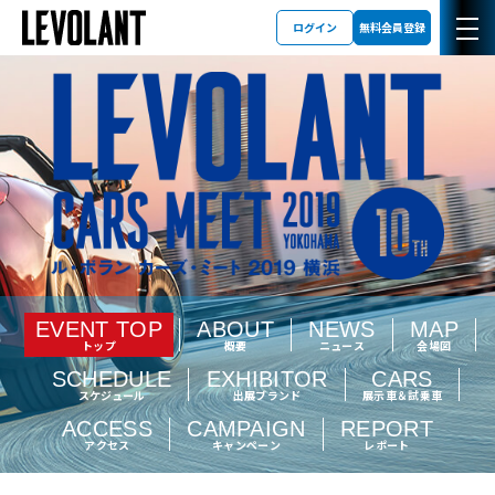
ログイン
無料会員登録
EVENT TOP
ABOUT
NEWS
MAP
トップ
概要
ニュース
会場図
SCHEDULE
EXHIBITOR
CARS
スケジュール
出展ブランド
展示車＆試乗車
ACCESS
CAMPAIGN
REPORT
アクセス
キャンペーン
レポート