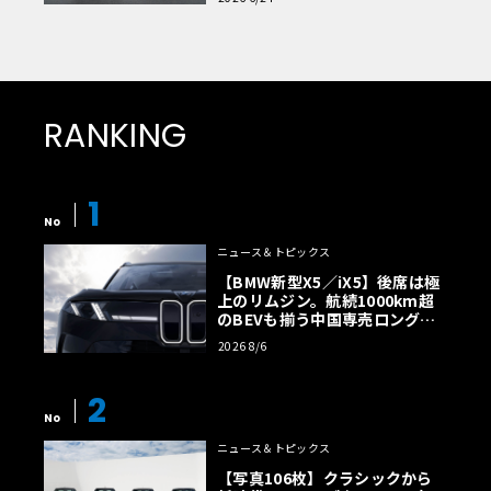
RANKING
1
No
ニュース＆トピックス
【BMW新型X5／iX5】後席は極
上のリムジン。航続1000km超
のBEVも揃う中国専売ロング仕
様の全貌
2026 8/6
2
No
ニュース＆トピックス
【写真106枚】クラシックから