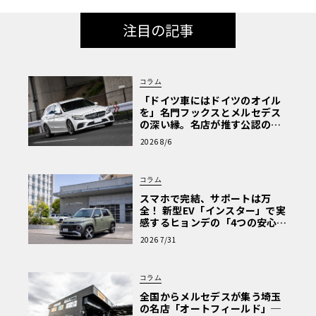
注目の記事
コラム
「ドイツ車にはドイツのオイル
を」名門フックスとメルセデス
の深い縁。名店が推す公認の安
心と、Cクラスで味わうシルキー
2026 8/6
な走り〈PR〉
コラム
スマホで完結、サポートは万
全！ 新型EV「インスター」で実
感するヒョンデの「4つの安心」
【第1回・ヒョンデ6つの疑問：
2026 7/31
Why? Hyundai?】〈PR〉
コラム
全国からメルセデスが集う埼玉
の名店「オートフィールド」─