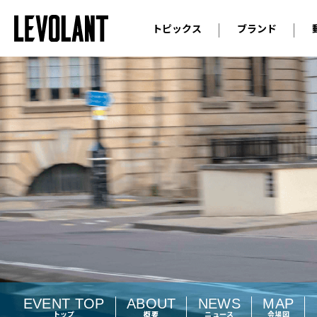
トピックス
ブランド
輸入車
アウデ
ニュース
スクープ
メルセ
試乗
アルピ
コラム
プジョ
アルフ
ランボ
ベント
ランド
MINI
ボルボ
EVENT TOP
ABOUT
NEWS
MAP
ジープ
トップ
概要
ニュース
会場図