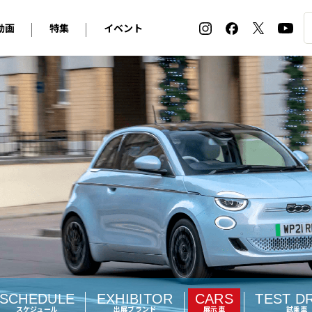
動画
特集
イベント
ィ
BMW
アルピナ
オリジナル動画
2026 サマータイヤ＆ホイール バイヤーズガイド
ル・ボラン カーズ・ミート2026横浜
2025-2026 冬 スタッドレス＆ウインタータイヤ バイヤ
SNOW EXPERIENCE in TOGAKUSHI SKI FIE
デス・ベンツ
ポルシェ
フォルクスワーゲン
ホイールカタログ2025-2026冬
EV:LIFE FUTAKO TAMAGAWA 2026
ーヌ
シトロエン
DSオートモビル
ホイールカタログ
EV:LIFE KOBE 2025
ー
ルノー
アバルト
タイヤ特集
ル・ボラン カーズ・ミート2025横浜
ァ・ロメオ
フェラーリ
フィアット
ルギーニ
マセラティ
アストン・マーティン
レー
ケータハム
ジャガー
ローバー
ロータス
マクラーレン
モーガン
ロールス・ロイス
キャデラック
シボレー
SCHEDULE
EXHIBITOR
CARS
TEST D
テスラ
ヒョンデ
スケジュール
出展ブランド
展示車
試乗車