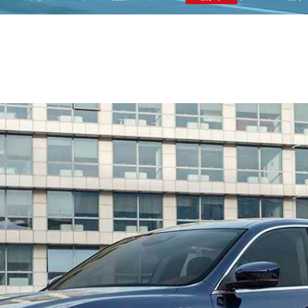
他
ス
トヨタ
日産
スバル
マツダ
ダイハツ
スズキ
他