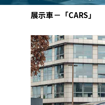
BYD
展示車－「CARS」
その
国産車
レクサ
ホンダ
三菱
光岡
その