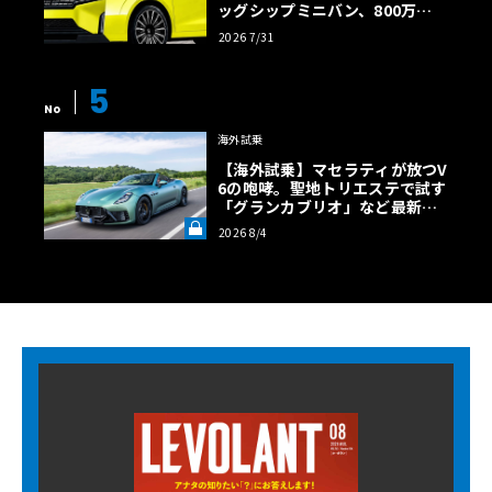
ッグシップミニバン、800万円
超の勝算【予想CG】
2026 7/31
5
No
海外試乗
【海外試乗】マセラティが放つV
6の咆哮。聖地トリエステで試す
「グランカブリオ」など最新ト
ロフェオ3台の官能評価《LE VO
2026 8/4
LANT LAB》