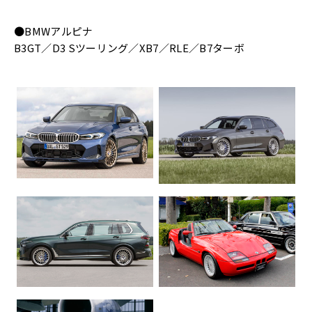
●BMWアルピナ
B3GT／D3 Sツーリング／XB7／RLE／B7ターボ