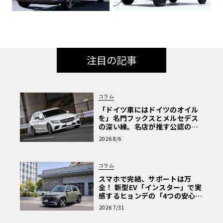
注目の記事
コラム
「ドイツ車にはドイツのオイル
を」名門フックスとメルセデス
の深い縁。名店が推す公認の安
心と、Cクラスで味わうシルキー
2026 8/6
な走り〈PR〉
コラム
スマホで完結、サポートは万
全！ 新型EV「インスター」で実
感するヒョンデの「4つの安心」
【第1回・ヒョンデ6つの疑問：
2026 7/31
Why? Hyundai?】〈PR〉