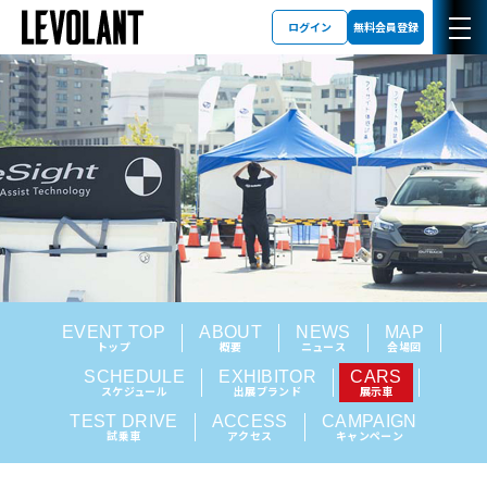
ログイン
無料会員登録
EVENT TOP
ABOUT
NEWS
MAP
トップ
概要
ニュース
会場図
SCHEDULE
EXHIBITOR
CARS
スケジュール
出展ブランド
展示車
TEST DRIVE
ACCESS
CAMPAIGN
試乗車
アクセス
キャンペーン