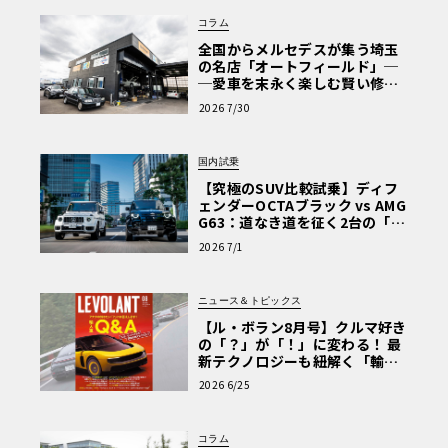
コラム
全国からメルセデスが集う埼玉
の名店「オートフィールド」─
─愛車を末永く楽しむ賢い修理
術と、プロがフックス製オイル
2026 7/30
を選ぶ理由〈PR〉
国内試乗
【究極のSUV比較試乗】ディフ
ェンダーOCTAブラック vs AMG
G63：道なき道を征く2台の「対
極的アプローチ」
2026 7/1
ニュース＆トピックス
【ル・ボラン8月号】クルマ好き
の「？」が「！」に変わる！ 最
新テクノロジーも紐解く「輸入
車Q&A」
2026 6/25
コラム