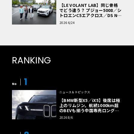
【LE VOLANT LAB】同じ骨格
でどう違う？ プジョー5008／シ
トロエンC5エアクロス／DS Nº4
読者一気乗りレポート
2026 6/24
RANKING
1
No
ニュース＆トピックス
【BMW新型X5／iX5】後席は極
上のリムジン。航続1000km超
のBEVも揃う中国専売ロング仕
様の全貌
2026 8/6