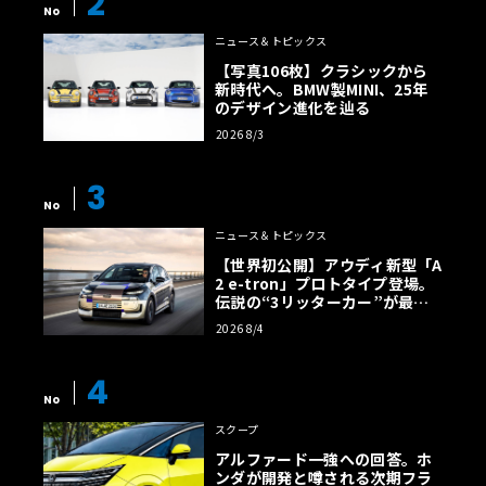
2
No
ニュース＆トピックス
【写真106枚】クラシックから
新時代へ。BMW製MINI、25年
のデザイン進化を辿る
2026 8/3
3
No
ニュース＆トピックス
【世界初公開】アウディ新型「A
2 e-tron」プロトタイプ登場。
伝説の“3リッターカー”が最高
効率エントリーBEVとして復活
2026 8/4
【画像38枚】
4
No
スクープ
アルファード一強への回答。ホ
ンダが開発と噂される次期フラ