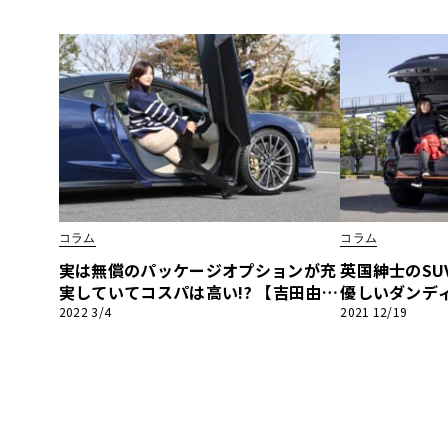
シェ タイカンターボ クロスツーリズ
アルトゥーラ
モ編
コラム
コラム
実は無償のパッケージオプションが充
英国紳士のSU
実していてコスパは高い!? 【吉田由美
優しいダンデ
のスーパースポーツ驚愕オプション紹
スーパースポ
2022 3/4
2021 12/19
介】マクラーレンGT編
介】アストンマ