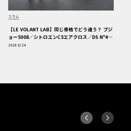
コラム
【LE VOLANT LAB】同じ骨格でどう違う？ プジ
ョー5008／シトロエンC5エアクロス／DS Nº4
読者一気乗りレポート
2026 6/24