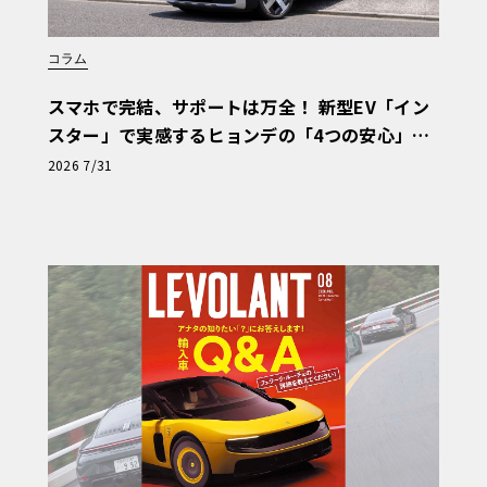
コラム
スマホで完結、サポートは万全！ 新型EV「イン
スター」で実感するヒョンデの「4つの安心」
【第1回・ヒョンデ6つの疑問：Why? Hyunda
2026 7/31
i?】〈PR〉