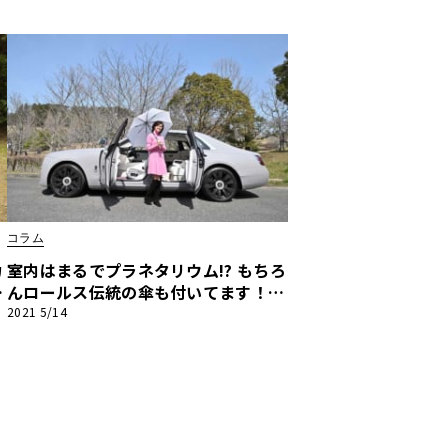
ー
愕オプション紹介】マセラティMC20
編
コラム
力
室内はまるでプラネタリウム!? もちろ
ス
んロールス伝統の傘も付いてます！
ジ
【吉田由美のスーパースポーツ驚愕オ
2021 5/14
プション紹介】ロールス・ロイス・ゴ
ースト編