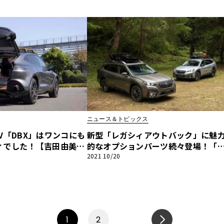
編
ポーツ驚愕オプション紹介】フェラ
リ296GTB編
ニュース＆トピックス
V「DBX」はワンコにも
新型「レガシィアウトバック」に魅
ィでした！【吉田由美の
的なオプションパーツ続々登場！「
ーツ驚愕オプション紹
バルスターズ」と一緒に「里山スタ
2021 10/20
ーティンDBX編
オ」で実体験
1
2
NEXT