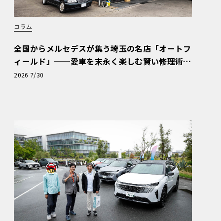
コラム
全国からメルセデスが集う埼玉の名店「オートフ
ィールド」──愛車を末永く楽しむ賢い修理術
と、プロがフックス製オイルを選ぶ理由〈PR〉
2026 7/30