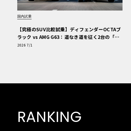
国内試乗
【究極のSUV比較試乗】ディフェンダーOCTAブ
ラック vs AMG G63：道なき道を征く2台の「対
極的アプローチ」
2026 7/1
RANKING