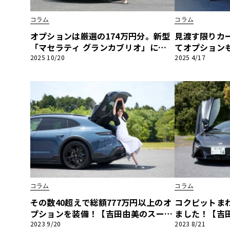
BYD
コラム
コラム
その
オプションは厳選の174万円分。新型
見渡す限りカ
「マセラティ グランカブリオ」に宿
てオプション
る、スポーティとラグジュアリーの極
由美のスーパ
2025 10/20
2025 4/17
国産車
レクサ
み【吉田由美のスーパースポーツ驚愕
ン紹介】ラン
ホンダ
オプション紹介】
編
三菱
光岡
その
コラム
コラム
その数40超えで総額777万円以上のオ
コクピットま
プションを装備！【吉田由美のスーパ
ました！【吉
ースポーツ驚愕オプション紹介】ポル
ツ驚愕オプシ
2023 9/20
2023 8/21