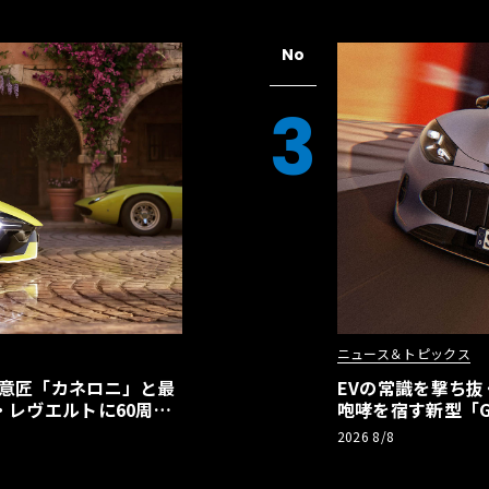
No
3
ニュース＆トピックス
の意匠「カネロニ」と最
EVの常識を撃ち抜
・レヴエルトに60周年
咆哮を宿す新型「GT
2026 8/8