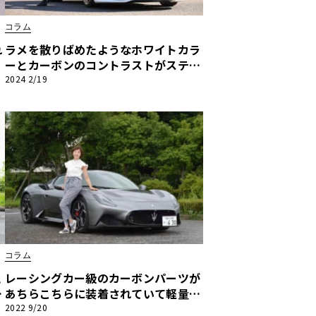
コラム
れ
ラメを散りばめたようなホワイトカラ
ーとカーボンのコントラストがステキ
ー
です！【吉田由美のスーパースポーツ
2024 2/19
ラ
驚愕オプション紹介】マクラーレン75
0Sクーペ編
コラム
と
レーシングカー級のカーボンパーツが
囲
あちらこちらに装着されていて軽量
ス
に！【吉田由美のスーパースポーツ驚
2022 9/20