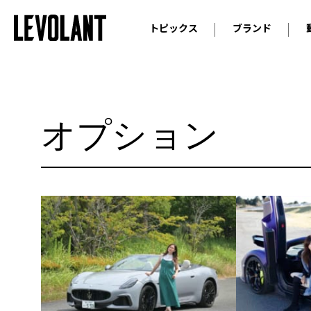
トピックス
ブランド
輸入車
アウデ
ニュース
スクープ
メルセ
試乗
アルピ
オプション
コラム
プジョ
アルフ
ランボ
ベント
ランド
MINI
ボルボ
ジープ