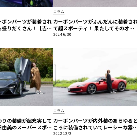
コラム
他
ーボンパーツが装着され
カーボンパーツがふんだんに装着さ
も盛りだくさん！【吉田
て超スポーティ！ 果たしてそのオプ
ースポーツ驚愕オプショ
ション金額は!?【吉田由美のスーパ
2024 6/30
ス
トヨタ
日産
ボルギーニ レヴエルト
スポーツ驚愕オプション紹介】フェ
スバル
マツダ
ーリ プロサングエ編
ダイハツ
スズキ
他
コラム
わりの装備が超充実して
カーボンパーツが内外装のあらゆる
田由美のスーパースポー
ころに装備されていてレーシーな雰
ョン紹介】マクラーレン
気たっぷり！【吉田由美のスーパー
2022 12/2