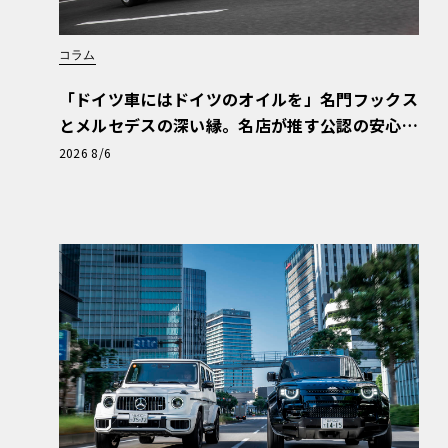
コラム
「ドイツ車にはドイツのオイルを」名門フックス
とメルセデスの深い縁。名店が推す公認の安心
と、Cクラスで味わうシルキーな走り〈PR〉
2026 8/6