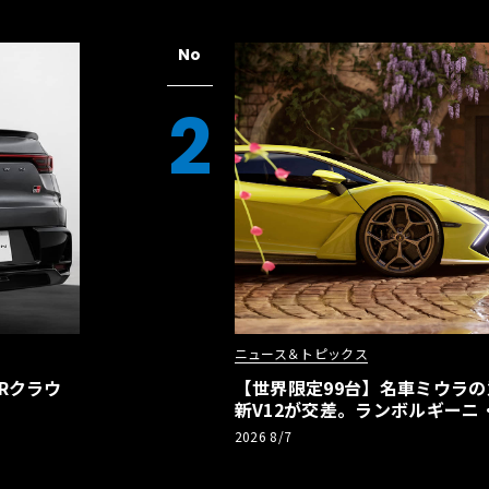
No
2
ニュース＆トピックス
Rクラウ
【世界限定99台】名車ミウラ
新V12が交差。ランボルギーニ
記念車が登場
2026 8/7