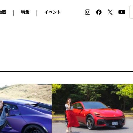
動画
特集
イベント
ィ
BMW
アルピナ
オリジナル動画
2026 サマータイヤ＆ホイール バイヤーズガイド
ル・ボラン カーズ・ミート2026横浜
2025-2026 冬 スタッドレス＆ウインタータイヤ バイヤ
SNOW EXPERIENCE in TOGAKUSHI SKI FIE
デス・ベンツ
ポルシェ
フォルクスワーゲン
ホイールカタログ2025-2026冬
EV:LIFE FUTAKO TAMAGAWA 2026
ーヌ
シトロエン
DSオートモビル
ホイールカタログ
EV:LIFE KOBE 2025
ー
ルノー
アバルト
タイヤ特集
ル・ボラン カーズ・ミート2025横浜
ァ・ロメオ
フェラーリ
フィアット
ルギーニ
マセラティ
アストン・マーティン
レー
ケータハム
ジャガー
ローバー
ロータス
マクラーレン
モーガン
ロールス・ロイス
キャデラック
シボレー
テスラ
ヒョンデ