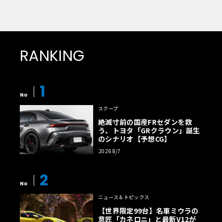
RANKING
1
No
スクープ
絶滅寸前の国産FRセダンを救
う、トヨタ「GRクラウン」誕生
のシナリオ【予想CG】
2026 8/7
2
No
ニュース＆トピックス
【世界限定99台】名車ミウラの
意匠「カネロニ」と最新V12が