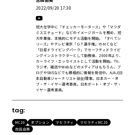
吉田由美
2022/09/20 17:30
短大在学中に「チェッカーモータース」や「マツダ
ミスエチュード」などのイメージガールを務め、短
大卒業後、本格的にモデル活動を開始。「すべてシ
リーズ」やテレビ東京「ＧＴ選手権」のＭＣなど
「日産ドライビングパーク」でセーフティドライビ
ングインストラクターとして勤務後、2000年より、
カーライフ・エッセイストとして活動を開始。TV、
ラジオ、雑誌やWebなどのメディアはもちろん、ブ
ログやSNSなどでも積極的に情報を発信中。AJAJ(日
本自動車ジャーナリスト協会)理事。日本カー・オ
ブ・ザ・イヤー選考委員。日本ボート・オブ・ザ・
イヤー選考委員。
tag:
MC20
オプション
マセラティ
マセラティMC20
吉田由美