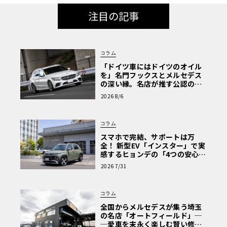
注目の記事
コラム
「ドイツ車にはドイツのオイル
を」名門フックスとメルセデス
の深い縁。名店が推す公認の安
心と、Cクラスで味わうシルキー
2026 8/6
な走り〈PR〉
コラム
スマホで完結、サポートは万
全！ 新型EV「インスター」で実
感するヒョンデの「4つの安心」
【第1回・ヒョンデ6つの疑問：
2026 7/31
Why? Hyundai?】〈PR〉
コラム
全国からメルセデスが集う埼玉
の名店「オートフィールド」─
─愛車を末永く楽しむ賢い修理