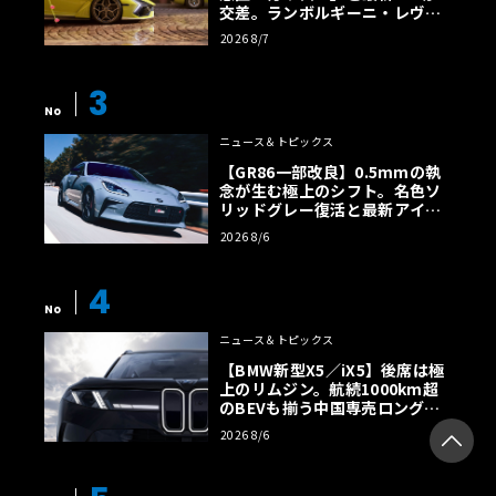
交差。ランボルギーニ・レヴエ
ルトに60周年記念車が登場
2026 8/7
3
No
ニュース＆トピックス
【GR86一部改良】0.5mmの執
念が生む極上のシフト。名色ソ
リッドグレー復活と最新アイサ
イトでFRの極みへ
2026 8/6
4
No
ニュース＆トピックス
【BMW新型X5／iX5】後席は極
上のリムジン。航続1000km超
のBEVも揃う中国専売ロング仕
様の全貌
2026 8/6