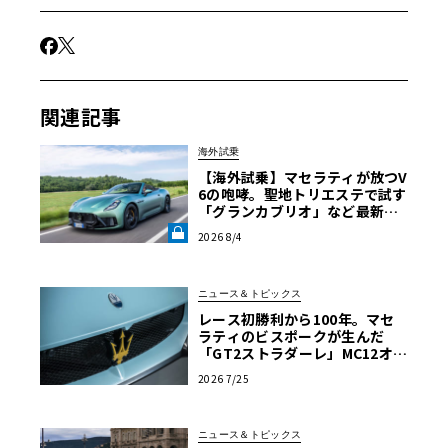
関連記事
海外試乗
【海外試乗】マセラティが放つV
6の咆哮。聖地トリエステで試す
「グランカブリオ」など最新ト
ロフェオ3台の官能評価《LE VO
2026 8/4
LANT LAB》
ニュース＆トピックス
レース初勝利から100年。マセ
ラティのビスポークが生んだ
「GT2ストラダーレ」MC12オマ
ージュ
2026 7/25
ニュース＆トピックス