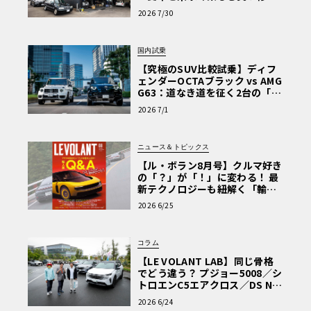
術と、プロがフックス製オイル
2026 7/30
を選ぶ理由〈PR〉
国内試乗
【究極のSUV比較試乗】ディフ
ェンダーOCTAブラック vs AMG
G63：道なき道を征く2台の「対
極的アプローチ」
2026 7/1
ニュース＆トピックス
【ル・ボラン8月号】クルマ好き
の「？」が「！」に変わる！ 最
新テクノロジーも紐解く「輸入
車Q&A」
2026 6/25
コラム
【LE VOLANT LAB】同じ骨格
でどう違う？ プジョー5008／シ
トロエンC5エアクロス／DS Nº4
読者一気乗りレポート
2026 6/24