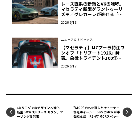
レース直系の新顔とV6の咆哮。
マセラティ新型グラントゥーリ
ズモ／グレカーレが魅せる「気
品と狂気」のイタリアンGT
2026 6/18
ニュース＆トピックス
【マセラティ】MCプーラ特注ワ
ンオフ「トリブート1926」発
表。象徴トライデント100年の
歴史を紡ぐ記念碑
2026 6/17
よりモダンなデザインへ進化！
"MCR"の名を冠したチューナー
新型BMW 3シリーズ セダン、ツ
専売ホイール！ BBSとMCRが手
ーリングを発表
を組んだ「RE-V7 MCRスペッ
ク」はチューンドR35GT-Rのた
めに造られた専用モデル