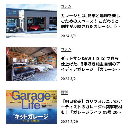
コラム
ガレージとは､愛車と趣味を楽し
むためのスペース！ こだわりと
個性が反映されたガレージ｡【ガ
レージライフ】
2024 3/9
コラム
ダットサン&VW！ D.I.Y. で自ら
仕上げた､旧車好き施主自慢のア
イディアガレージ｡【ガレージラ
イフ】
2024 3/2
新刊
【明日発売】カリフォルニアのア
ーティストのガレージへ突撃取材
も！『ガレージライフ 99号 2024
年4月号』発売
2024 2/29