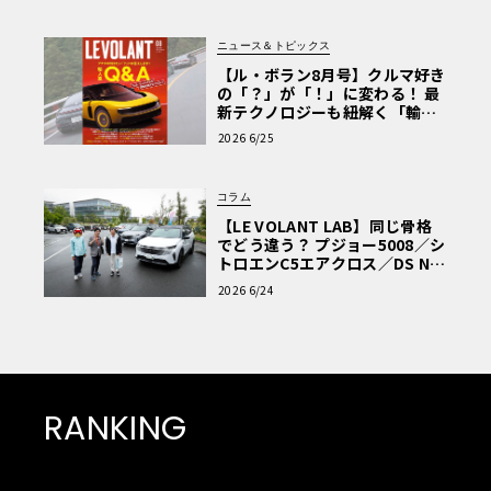
ニュース＆トピックス
【ル・ボラン8月号】クルマ好き
の「？」が「！」に変わる！ 最
新テクノロジーも紐解く「輸入
車Q&A」
2026 6/25
コラム
【LE VOLANT LAB】同じ骨格
でどう違う？ プジョー5008／シ
トロエンC5エアクロス／DS Nº4
読者一気乗りレポート
2026 6/24
RANKING