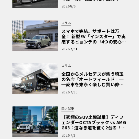
心と、Cクラスで味わうシルキー
2026 8/6
な走り〈PR〉
コラム
スマホで完結、サポートは万
全！ 新型EV「インスター」で実
感するヒョンデの「4つの安心」
【第1回・ヒョンデ6つの疑問：
2026 7/31
Why? Hyundai?】〈PR〉
コラム
全国からメルセデスが集う埼玉
の名店「オートフィールド」─
─愛車を末永く楽しむ賢い修理
術と、プロがフックス製オイル
2026 7/30
を選ぶ理由〈PR〉
国内試乗
【究極のSUV比較試乗】ディフ
ェンダーOCTAブラック vs AMG
G63：道なき道を征く2台の「対
極的アプローチ」
2026 7/1