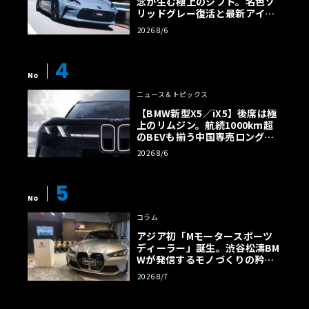
念が生む極上のシフト。名色ソ
リッドグレー復活と最新アイサ
イトでFRの極みへ
2026 8/6
4
No
ニュース＆トピックス
【BMW新型X5／iX5】後席は極
上のリムジン。航続1000km超
のBEVも揃う中国専売ロング仕
様の全貌
2026 8/6
5
No
コラム
アジア初「Mモータースポーツ
ディーラー」誕生。渋谷松濤BM
Wが発信するモノづくりの矜持
【木下隆之コラム】
2026 8/7