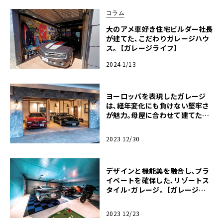
コラム
大のアメ車好き住宅ビルダー社長
が建てた､こだわりガレージハウ
ス｡【ガレージライフ】
2024 1/13
ヨーロッパを表現したガレージ
は､経年変化にも負けない堅牢さ
が魅力｡母屋に合わせて建てた別
棟ガレージ｡【ガレージライフ】
2023 12/30
デザインと機能美を融合し､プラ
イベートを確保した､リゾートス
タイル･ガレージ｡【ガレージラ
イフ】
2023 12/23