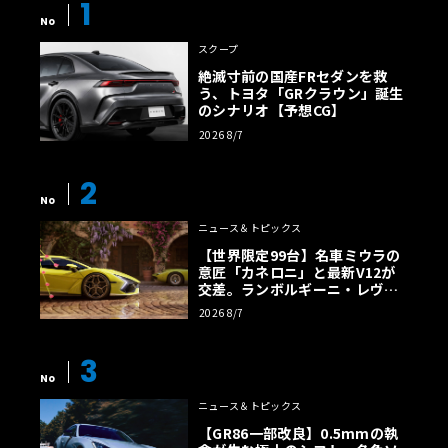
1
No
スクープ
絶滅寸前の国産FRセダンを救
う、トヨタ「GRクラウン」誕生
のシナリオ【予想CG】
2026 8/7
2
No
ニュース＆トピックス
【世界限定99台】名車ミウラの
意匠「カネロニ」と最新V12が
交差。ランボルギーニ・レヴエ
ルトに60周年記念車が登場
2026 8/7
3
No
ニュース＆トピックス
【GR86一部改良】0.5mmの執