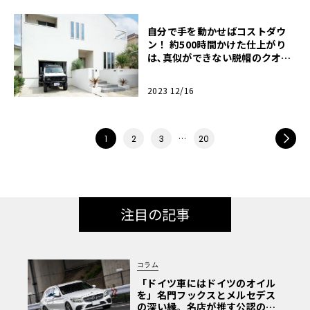
自分で手を動かせばコストダウ
ン！ 約500時間かけた仕上がり
は､真似ができない脱帽のクオリ
ティ｡【ガレージライフ】
2023 12/16
…
NEXT
1
2
3
20
注目の記事
コラム
「ドイツ車にはドイツのオイル
を」名門フックスとメルセデス
の深い縁。名店が推す公認の安