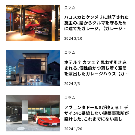
コラム
ハコスカとケンメリに魅了された
施主の､錆からクルマを守るため
に建てたガレージ｡【ガレージラ
イフ】
2024 2/10
コラム
ホテル？ カフェ？ 思わず引き込
まれる､個性的かつ落ち着く空間
を演出したガレージハウス【ガレ
ージライフ】
2024 2/3
コラム
アヴェンタドールSが映える！ デ
ザインに妥協しない建築事務所が
設計した､これまでにない美しさ
のガレージハウス｡【ガレージラ
2024 1/20
イフ】