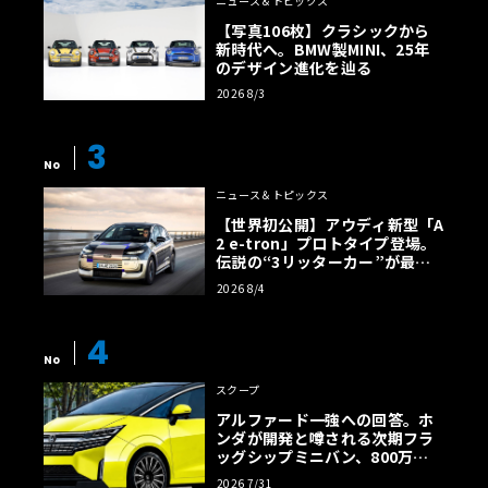
ニュース＆トピックス
【写真106枚】クラシックから
新時代へ。BMW製MINI、25年
のデザイン進化を辿る
2026 8/3
3
No
ニュース＆トピックス
【世界初公開】アウディ新型「A
2 e-tron」プロトタイプ登場。
伝説の“3リッターカー”が最高
効率エントリーBEVとして復活
2026 8/4
【画像38枚】
4
No
スクープ
アルファード一強への回答。ホ
ンダが開発と噂される次期フラ
ッグシップミニバン、800万円
超の勝算【予想CG】
2026 7/31