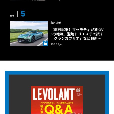
5
No
海外試乗
【海外試乗】マセラティが放つV
6の咆哮。聖地トリエステで試す
「グランカブリオ」など最新ト
ロフェオ3台の官能評価《LE VO
2026 8/4
LANT LAB》