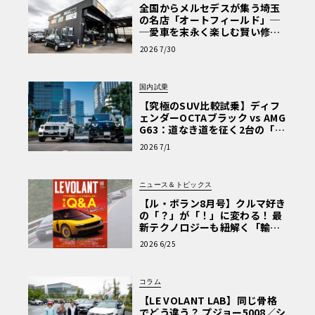
全国からメルセデスが集う埼玉
の名店「オートフィールド」─
─愛車を末永く楽しむ賢い修理
術と、プロがフックス製オイル
2026 7/30
を選ぶ理由〈PR〉
国内試乗
【究極のSUV比較試乗】ディフ
ェンダーOCTAブラック vs AMG
G63：道なき道を征く2台の「対
極的アプローチ」
2026 7/1
ニュース＆トピックス
【ル・ボラン8月号】クルマ好き
の「？」が「！」に変わる！ 最
新テクノロジーも紐解く「輸入
車Q&A」
2026 6/25
コラム
【LE VOLANT LAB】同じ骨格
でどう違う？ プジョー5008／シ