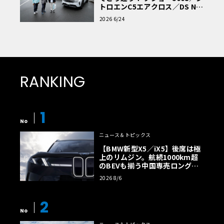
トロエンC5エアクロス／DS Nº4
読者一気乗りレポート
2026 6/24
RANKING
1
No
ニュース＆トピックス
【BMW新型X5／iX5】後席は極
上のリムジン。航続1000km超
のBEVも揃う中国専売ロング仕
様の全貌
2026 8/6
2
No