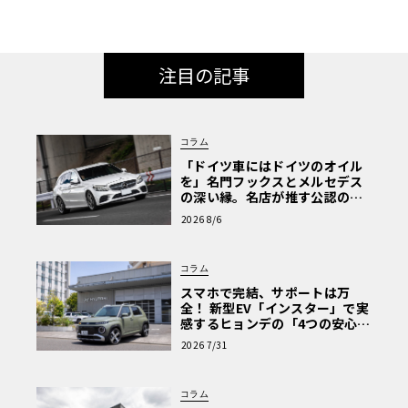
注目の記事
コラム
「ドイツ車にはドイツのオイル
を」名門フックスとメルセデス
の深い縁。名店が推す公認の安
心と、Cクラスで味わうシルキー
2026 8/6
な走り〈PR〉
コラム
スマホで完結、サポートは万
全！ 新型EV「インスター」で実
感するヒョンデの「4つの安心」
【第1回・ヒョンデ6つの疑問：
2026 7/31
Why? Hyundai?】〈PR〉
コラム