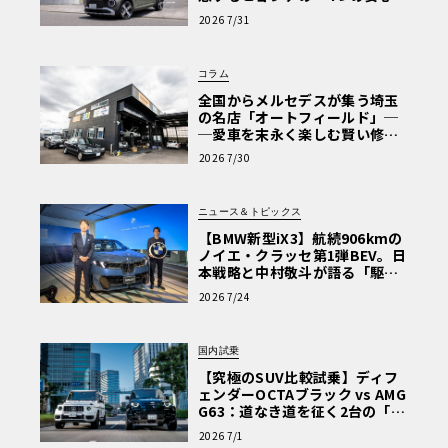
【第1回・ヒョンデ6つの疑問：
2026 7/31
Why? Hyundai?】〈PR〉
コラム
全国からメルセデスが集う埼玉
の名店「オートフィールド」─
─愛車を末永く楽しむ賢い修理
術と、プロがフックス製オイル
2026 7/30
を選ぶ理由〈PR〉
ニュース＆トピックス
【BMW新型iX3】航続906kmの
ノイエ・クラッセ第1弾BEV。日
本戦略と中村敬斗が語る「駆け
ぬける歓び」
2026 7/24
国内試乗
【究極のSUV比較試乗】ディフ
ェンダーOCTAブラック vs AMG
G63：道なき道を征く2台の「対
極的アプローチ」
2026 7/1