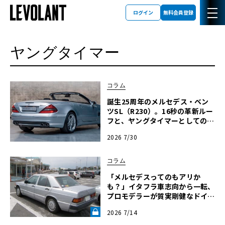
ログイン
無料会員登録
ヤングタイマー
コラム
誕生25周年のメルセデス・ベン
ツSL（R230）。16秒の革新ルー
フと、ヤングタイマーとしての再
評価を決定づける公式保証の全貌
2026 7/30
コラム
「メルセデスってのもアリか
も？」イタフラ車志向から一転、
プロモデラーが質実剛健なドイツ
製セダンを選ぶまで【メルセデス
2026 7/14
190E日記】第8回《LE VOLANT
LAB》