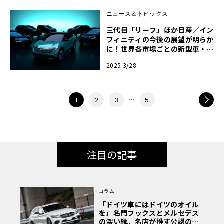
ニュース＆トピックス
三代目「リーフ」ほか日産／イン
フィニティの今後の展望が明らか
に！世界各市場ごとの新型車・新
技術投入計画を発表！
2025 3/28
…
NEXT
1
2
3
5
注目の記事
コラム
「ドイツ車にはドイツのオイル
を」名門フックスとメルセデス
の深い縁。名店が推す公認の安