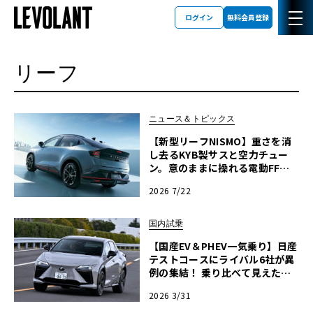
ログイン
無料会員登録
リーフ
ニュース＆トピックス
【新型リーフNISMO】重さを消
し去るKYB製サスと空力チュー
ン。意のままに操れる電動FFス
ポーツ
2026 7/22
国内試乗
【国産EV＆PHEV一気乗り】日産
テストコースにライバル6社が異
例の集結！ 乗り比べて見えた電
動化の「最適解」
2026 3/31