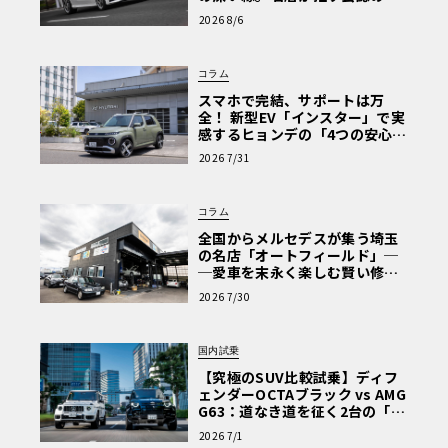
心と、Cクラスで味わうシルキー
2026 8/6
な走り〈PR〉
コラム
スマホで完結、サポートは万
全！ 新型EV「インスター」で実
感するヒョンデの「4つの安心」
【第1回・ヒョンデ6つの疑問：
2026 7/31
Why? Hyundai?】〈PR〉
コラム
全国からメルセデスが集う埼玉
の名店「オートフィールド」─
─愛車を末永く楽しむ賢い修理
術と、プロがフックス製オイル
2026 7/30
を選ぶ理由〈PR〉
国内試乗
【究極のSUV比較試乗】ディフ
ェンダーOCTAブラック vs AMG
G63：道なき道を征く2台の「対
極的アプローチ」
2026 7/1