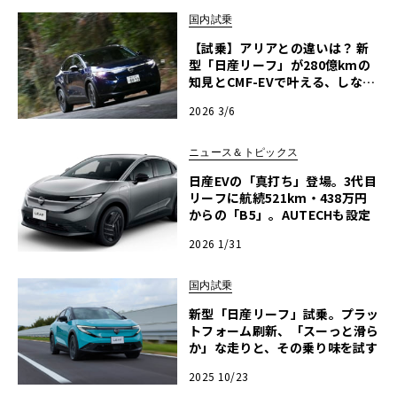
国内試乗
【試乗】アリアとの違いは？ 新
型「日産リーフ」が280億kmの
知見とCMF-EVで叶える、しなや
かな「洗練の走り」
2026 3/6
ニュース＆トピックス
日産EVの「真打ち」登場。3代目
リーフに航続521km・438万円
からの「B5」。AUTECHも設定
2026 1/31
国内試乗
新型「日産リーフ」試乗。プラッ
トフォーム刷新、「スーっと滑ら
か」な走りと、その乗り味を試す
2025 10/23