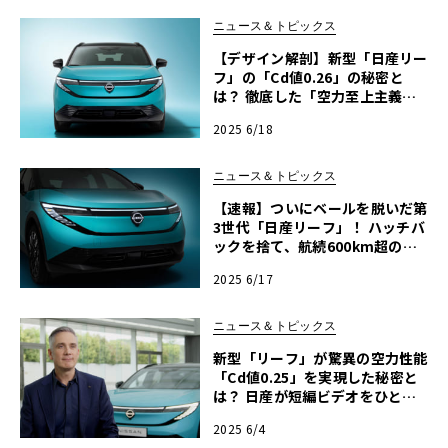
ニュース＆トピックス
【デザイン解剖】新型「日産リー
フ」の「Cd値0.26」の秘密と
は？ 徹底した「空力至上主義」
が生んだ機能美
2025 6/18
ニュース＆トピックス
【速報】ついにベールを脱いだ第
3世代「日産リーフ」！ ハッチバ
ックを捨て、航続600km超のク
ロスオーバーEVへ大変貌
2025 6/17
ニュース＆トピックス
新型「リーフ」が驚異の空力性能
「Cd値0.25」を実現した秘密と
は？ 日産が短編ビデオをひと足
先に公開・正式発表は2025年6月
2025 6/4
後半