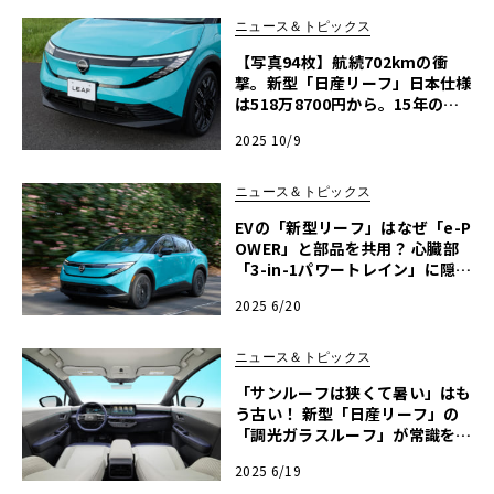
ニュース＆トピックス
【写真94枚】航続702kmの衝
撃。新型「日産リーフ」日本仕様
は518万8700円から。15年の進
化と“効率至上主義”の答え
2025 10/9
ニュース＆トピックス
EVの「新型リーフ」はなぜ「e-P
OWER」と部品を共用？ 心臓部
「3-in-1パワートレイン」に隠さ
れた、日産の戦略
2025 6/20
ニュース＆トピックス
「サンルーフは狭くて暑い」はも
う古い！ 新型「日産リーフ」の
「調光ガラスルーフ」が常識を覆
す
2025 6/19