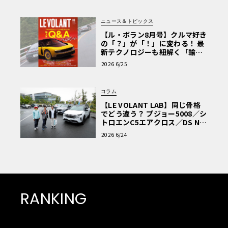
ニュース＆トピックス
【ル・ボラン8月号】クルマ好き
の「？」が「！」に変わる！ 最
新テクノロジーも紐解く「輸入
車Q&A」
2026 6/25
コラム
【LE VOLANT LAB】同じ骨格
でどう違う？ プジョー5008／シ
トロエンC5エアクロス／DS Nº4
読者一気乗りレポート
2026 6/24
RANKING