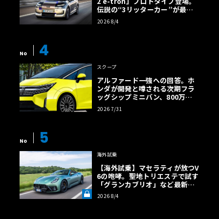
2 e-tron」プロトタイプ登場。
伝説の“3リッターカー”が最高
効率エントリーBEVとして復活
2026 8/4
【画像38枚】
4
No
スクープ
アルファード一強への回答。ホ
ンダが開発と噂される次期フラ
ッグシップミニバン、800万円
超の勝算【予想CG】
2026 7/31
5
No
海外試乗
【海外試乗】マセラティが放つV
6の咆哮。聖地トリエステで試す
「グランカブリオ」など最新ト
ロフェオ3台の官能評価《LE VO
2026 8/4
LANT LAB》