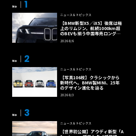
1
No
ニュース＆トピックス
【BMW新型X5／iX5】後席は極
上のリムジン。航続1000km超
のBEVも揃う中国専売ロング仕
様の全貌
2026 8/6
2
No
ニュース＆トピックス
【写真106枚】クラシックから
新時代へ。BMW製MINI、25年
のデザイン進化を辿る
2026 8/3
3
No
ニュース＆トピックス
【世界初公開】アウディ新型「A