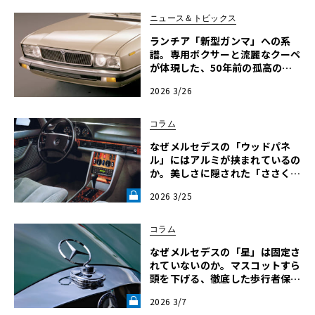
ニュース＆トピックス
ランチア「新型ガンマ」への系
譜。専用ボクサーと流麗なクーペ
が体現した、50年前の孤高のエ
レガンス
2026 3/26
コラム
なぜメルセデスの「ウッドパネ
ル」にはアルミが挟まれているの
か。美しさに隠された「ささく
れ」防止の安全哲学【メルセデス
2026 3/25
安全原論 07】《LE VOLANT LA
B》
コラム
なぜメルセデスの「星」は固定さ
れていないのか。マスコットすら
頭を下げる、徹底した歩行者保護
の論理【メルセデス安全原論 0
2026 3/7
6】《LE VOLANT LAB》