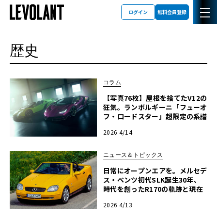
ログイン
無料会員登録
歴史
コラム
【写真76枚】屋根を捨てたV12の
狂気。ランボルギーニ「フューオ
フ・ロードスター」超限定の系譜
2026 4/14
ニュース＆トピックス
日常にオープンエアを。メルセデ
ス・ベンツ初代SLK誕生30年、
時代を創ったR170の軌跡と現在
2026 4/13