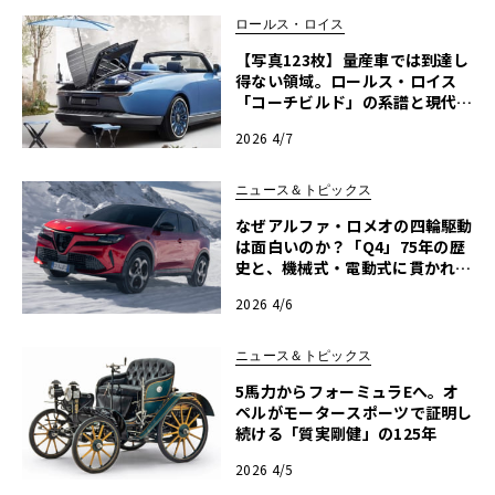
ロールス・ロイス
【写真123枚】量産車では到達し
得ない領域。ロールス・ロイス
「コーチビルド」の系譜と現代に
蘇る至高のワンオフ
2026 4/7
ニュース＆トピックス
なぜアルファ・ロメオの四輪駆動
は面白いのか？「Q4」75年の歴
史と、機械式・電動式に貫かれた
走りの哲学
2026 4/6
ニュース＆トピックス
5馬力からフォーミュラEへ。オ
ペルがモータースポーツで証明し
続ける「質実剛健」の125年
2026 4/5