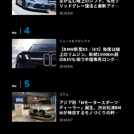
念が生む極上のシフト。名色ソ
リッドグレー復活と最新アイサ
イトでFRの極みへ
2026 8/6
4
No
ニュース＆トピックス
【BMW新型X5／iX5】後席は極
上のリムジン。航続1000km超
のBEVも揃う中国専売ロング仕
様の全貌
2026 8/6
5
No
コラム
アジア初「Mモータースポーツ
ディーラー」誕生。渋谷松濤BM
Wが発信するモノづくりの矜持
【木下隆之コラム】
2026 8/7