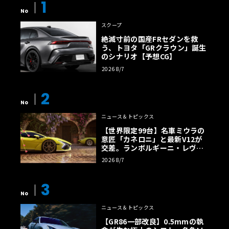
1
No
スクープ
絶滅寸前の国産FRセダンを救
う、トヨタ「GRクラウン」誕生
のシナリオ【予想CG】
2026 8/7
2
No
ニュース＆トピックス
【世界限定99台】名車ミウラの
意匠「カネロニ」と最新V12が
交差。ランボルギーニ・レヴエ
ルトに60周年記念車が登場
2026 8/7
3
No
ニュース＆トピックス
【GR86一部改良】0.5mmの執