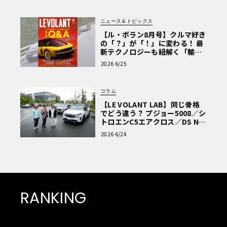
ニュース＆トピックス
【ル・ボラン8月号】クルマ好き
の「？」が「！」に変わる！ 最
新テクノロジーも紐解く「輸入
車Q&A」
2026 6/25
コラム
【LE VOLANT LAB】同じ骨格
でどう違う？ プジョー5008／シ
トロエンC5エアクロス／DS Nº4
読者一気乗りレポート
2026 6/24
RANKING