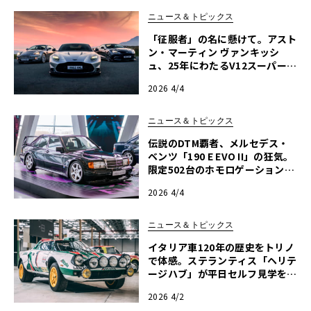
ニュース＆トピックス
「征服者」の名に懸けて。アスト
ン・マーティン ヴァンキッシ
ュ、25年にわたるV12スーパーG
Tの進化論
2026 4/4
ニュース＆トピックス
伝説のDTM覇者、メルセデス・
ベンツ「190 E EVO II」の狂気。
限定502台のホモロゲーションモ
デルに迫る
2026 4/4
ニュース＆トピックス
イタリア車120年の歴史をトリノ
で体感。ステランティス「ヘリテ
ージハブ」が平日セルフ見学を解
禁
2026 4/2