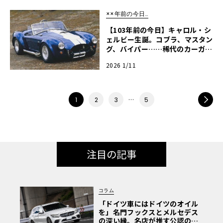
××年前の今日…
【103年前の今日】キャロル・シ
ェルビー生誕。コブラ、マスタン
グ、バイパー……稀代のカーガイ
が遺した偉大なる遺産
2026 1/11
…
NEXT
1
2
3
5
注目の記事
コラム
「ドイツ車にはドイツのオイル
を」名門フックスとメルセデス
の深い縁。名店が推す公認の安