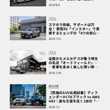
心と、Cクラスで味わうシルキー
2026 8/6
な走り〈PR〉
コラム
スマホで完結、サポートは万
全！ 新型EV「インスター」で実
感するヒョンデの「4つの安心」
【第1回・ヒョンデ6つの疑問：
2026 7/31
Why? Hyundai?】〈PR〉
コラム
全国からメルセデスが集う埼玉
の名店「オートフィールド」─
─愛車を末永く楽しむ賢い修理
術と、プロがフックス製オイル
2026 7/30
を選ぶ理由〈PR〉
国内試乗
【究極のSUV比較試乗】ディフ
ェンダーOCTAブラック vs AMG
G63：道なき道を征く2台の「対
極的アプローチ」
2026 7/1