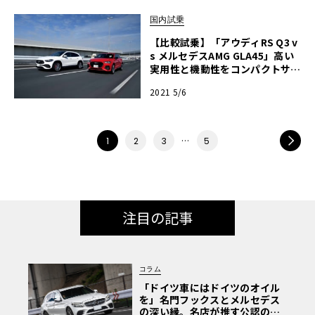
国内試乗
【比較試乗】「アウディRS Q3 v
s メルセデスAMG GLA45」高い
実用性と機動性をコンパクトサイ
ズで両立したハイパフォーマンス
2021 5/6
SUV
…
NEXT
1
2
3
5
注目の記事
コラム
「ドイツ車にはドイツのオイル
を」名門フックスとメルセデス
の深い縁。名店が推す公認の安