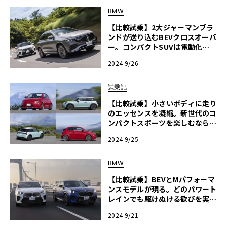
ズ・ツーリング vs メルセデス・
BMW
ベンツ Eクラス・ステーションワ
【比較試乗】2大ジャーマンブラ
ゴン」
ンドが送り込むBEVクロスオーバ
ー。コンパクトSUVは電動化で
プレミアムの夢を見るか？「BM
2024 9/26
W iX2 vs メルセデス・ベンツ EQ
A」
試乗記
【比較試乗】小さいボディに走り
のエッセンスを凝縮。新世代のコ
ンパクトスポーツを楽しむなら？
「アバルト500eツーリスモ vs
2024 9/25
ミニ・クーパーS 3ドア」
BMW
【比較試乗】BEVとMパフォーマ
ンスモデルが現る。どのパワート
レインでも駆けぬける歓びを実
現！「BMW iX2 xDrive30 M SP
2024 9/21
ORT vs X2 M35i xDrive」