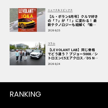
ニュース＆トピックス
【ル・ボラン8月号】クルマ好き
の「？」が「！」に変わる！ 最
新テクノロジーも紐解く「輸入
車Q&A」
2026 6/25
コラム
【LE VOLANT LAB】同じ骨格
でどう違う？ プジョー5008／シ
トロエンC5エアクロス／DS Nº4
読者一気乗りレポート
2026 6/24
RANKING