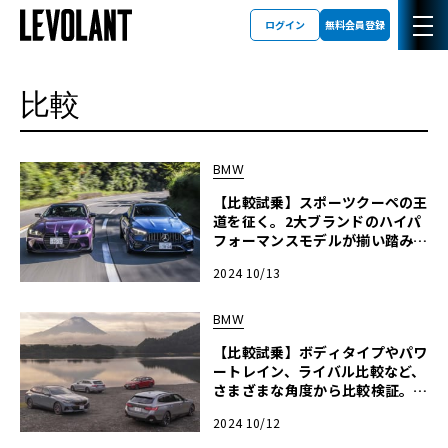
ログイン
無料会員登録
比較
BMW
【比較試乗】スポーツクーペの王
道を征く。2大ブランドのハイパ
フォーマンスモデルが揃い踏み！
「BMW・M4 vs メルセデスAM
2024 10/13
G・CLE53」
BMW
【比較試乗】ボディタイプやパワ
ートレイン、ライバル比較など、
さまざまな角度から比較検証。B
MWツーリングの最前線に追る！
2024 10/12
「BMW・i5ツーリング vs 3シリ
ーズ・ツーリング vs 5シリー