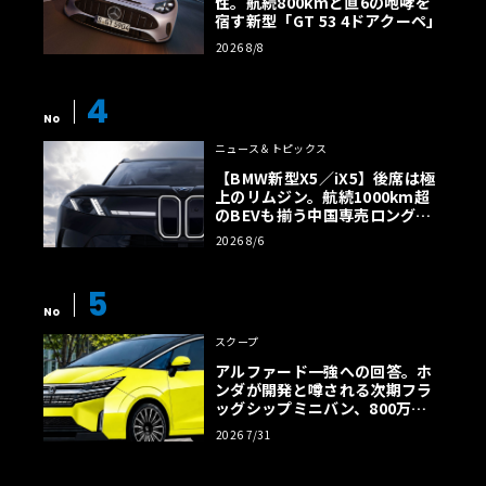
性。航続800kmと直6の咆哮を
宿す新型「GT 53 4ドアクーペ」
2026 8/8
4
No
ニュース＆トピックス
【BMW新型X5／iX5】後席は極
上のリムジン。航続1000km超
のBEVも揃う中国専売ロング仕
様の全貌
2026 8/6
5
No
スクープ
アルファード一強への回答。ホ
ンダが開発と噂される次期フラ
ッグシップミニバン、800万円
超の勝算【予想CG】
2026 7/31