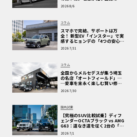
心と、Cクラスで味わうシルキー
2026 8/6
な走り〈PR〉
コラム
スマホで完結、サポートは万
全！ 新型EV「インスター」で実
感するヒョンデの「4つの安心」
【第1回・ヒョンデ6つの疑問：
2026 7/31
Why? Hyundai?】〈PR〉
コラム
全国からメルセデスが集う埼玉
の名店「オートフィールド」─
─愛車を末永く楽しむ賢い修理
術と、プロがフックス製オイル
2026 7/30
を選ぶ理由〈PR〉
国内試乗
【究極のSUV比較試乗】ディフ
ェンダーOCTAブラック vs AMG
G63：道なき道を征く2台の「対
極的アプローチ」
2026 7/1