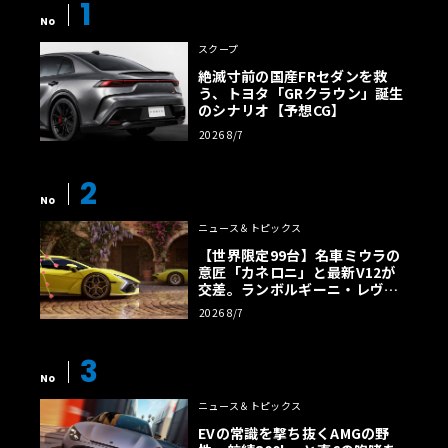
1
No
スクープ
絶滅寸前の国産FRセダンを救
う、トヨタ「GRクラウン」誕生
のシナリオ【予想CG】
2026 8/7
2
No
ニュース＆トピックス
【世界限定99台】名車ミウラの
意匠「カネロニ」と最新V12が
交差。ランボルギーニ・レヴエ
ルトに60周年記念車が登場
2026 8/7
3
No
ニュース＆トピックス
EVの常識を撃ち抜くAMGの野