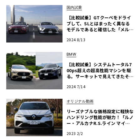
国内試乗
【比較試乗】GTクーペをドライ
ブして、SLとはまったく異なる
モデルであると確信した「メルセ
デスAMG SL43 vs GT63 4マチッ
2024 8/13
クプラスクーペ」
BMW
【比較試乗】システムトータル7
00ps超えの超高性能マシンを駆
る。サーキットで見えてきたそれ
ぞれの世界観「メルセデスAMG
2024 7/14
S 63 Eパフォーマンス vs BMW X
Mレーベル」
オリジナル動画
リーズナブルな価格設定に軽快な
ハンドリング性能が魅力！「ルノ
ー・アルカナR.S.ライン マイル
ドハイブリッド」河口まなぶ動画
2023 2/2
インプレッション