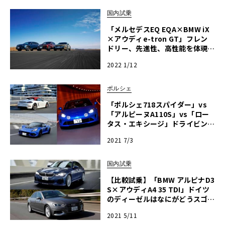
国内試乗
「メルセデスEQ EQA×BMW iX
×アウディe-tron GT」フレン
ドリー、先進性、高性能を体現す
る最新EVが揃い踏み！【メルセ
2022 1/12
デス・ベンツ×BMW×アウディ
2022】
ポルシェ
「ポルシェ718スパイダー」vs
「アルピーヌA110S」vs「ロー
タス・エキシージ」ドライビング
プレジャーを追求した究極のピュ
2021 7/3
アスポーツは？【輸入車100のQ
&A】
国内試乗
【比較試乗】「BMW アルピナD3
S×アウディA4 35 TDI」ドイツ
のディーゼルはなにがどうスゴい
のか!?
2021 5/11