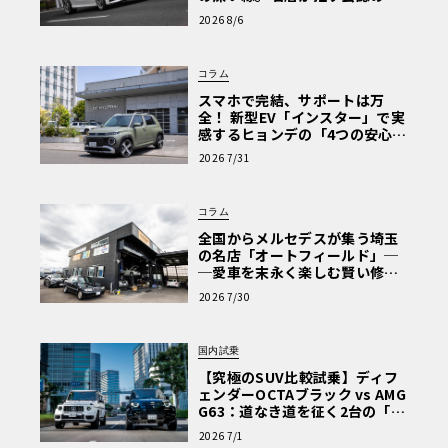
心と、Cクラスで味わうシルキー
2026 8/6
な走り〈PR〉
コラム
スマホで完結、サポートは万
全！ 新型EV「インスター」で実
感するヒョンデの「4つの安心」
【第1回・ヒョンデ6つの疑問：
2026 7/31
Why? Hyundai?】〈PR〉
コラム
全国からメルセデスが集う埼玉
の名店「オートフィールド」─
─愛車を末永く楽しむ賢い修理
術と、プロがフックス製オイル
2026 7/30
を選ぶ理由〈PR〉
国内試乗
【究極のSUV比較試乗】ディフ
ェンダーOCTAブラック vs AMG
G63：道なき道を征く2台の「対
極的アプローチ」
2026 7/1