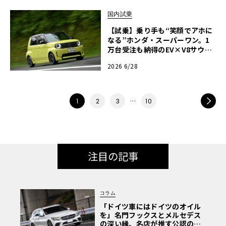
国内試乗
【試乗】乗り手も“笑顔でアホに
なる”ホンダ・スーパーワン。1
万台受注も納得のEV×V8サウン
ドと低重心が魅せる極上の走り
2026 6/28
…
NEXT
1
2
3
10
注目の記事
コラム
「ドイツ車にはドイツのオイル
を」名門フックスとメルセデス
の深い縁。名店が推す公認の安