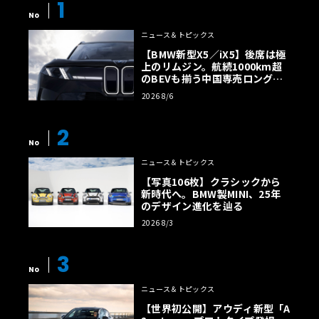
1
No
ニュース＆トピックス
【BMW新型X5／iX5】後席は極
上のリムジン。航続1000km超
のBEVも揃う中国専売ロング仕
様の全貌
2026 8/6
2
No
ニュース＆トピックス
【写真106枚】クラシックから
新時代へ。BMW製MINI、25年
のデザイン進化を辿る
2026 8/3
3
No
ニュース＆トピックス
【世界初公開】アウディ新型「A