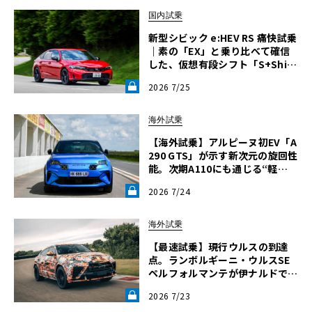
国内試乗
新型シビック e:HEV RS 痛快試乗
｜素の「EX」と乗り比べて確信
した、仮想有段シフト「S+Shif
t」の真価《LE VOLANT LAB》
2026 7/25
海外試乗
【海外試乗】アルピーヌ初EV「A
290 GTS」が示す新次元の旋回性
能。次期A110にも通じる“軽
さ”の正体とは？《LE VOLANT L
2026 7/24
AB》
海外試乗
【最速試乗】現行ウルスの到達
点。ランボルギーニ・ウルスSE
ペルフォルマンテが伊ナルドで解
き放った“秘めた狂気”とは《LE
2026 7/23
VOLANT LAB》