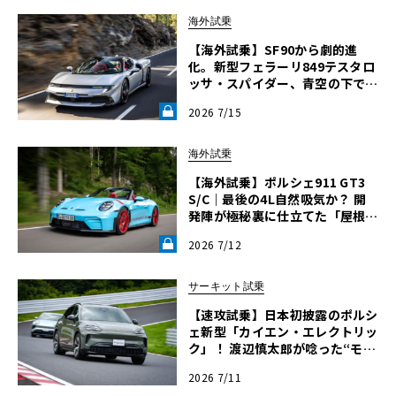
海外試乗
【海外試乗】SF90から劇的進
化。新型フェラーリ849テスタロ
ッサ・スパイダー、青空の下で1
050psが放つ驚きの動的クオリテ
2026 7/15
ィ《LE VOLANT LAB》
海外試乗
【海外試乗】ポルシェ911 GT3
S/C｜最後の4L自然吸気か？ 開
発陣が極秘裏に仕立てた「屋根開
きGT3」の真実《LE VOLANT LA
2026 7/12
B》
サーキット試乗
【速攻試乗】日本初披露のポルシ
ェ新型「カイエン・エレクトリッ
ク」！ 渡辺慎太郎が唸った“モノ
が違う”体幹の強さ
2026 7/11