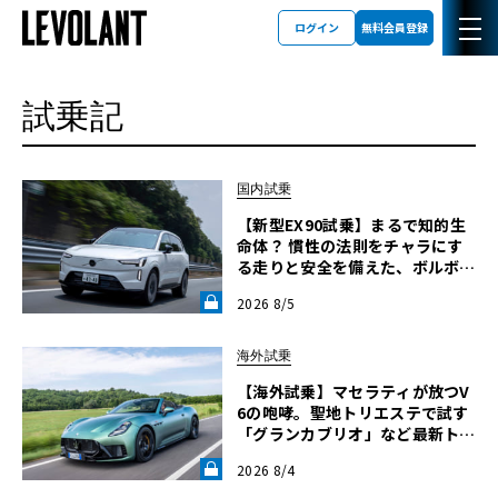
ログイン
無料会員登録
試乗記
国内試乗
【新型EX90試乗】まるで知的生
命体？ 慣性の法則をチャラにす
る走りと安全を備えた、ボルボ新
旗艦EVの結論《LE VOLANT LA
2026 8/5
B》
海外試乗
【海外試乗】マセラティが放つV
6の咆哮。聖地トリエステで試す
「グランカブリオ」など最新トロ
フェオ3台の官能評価《LE VOLA
2026 8/4
NT LAB》