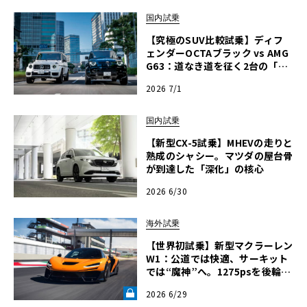
国内試乗
【究極のSUV比較試乗】ディフ
ェンダーOCTAブラック vs AMG
G63：道なき道を征く2台の「対
極的アプローチ」
2026 7/1
国内試乗
【新型CX-5試乗】MHEVの走りと
熟成のシャシー。マツダの屋台骨
が到達した「深化」の核心
2026 6/30
海外試乗
【世界初試乗】新型マクラーレン
W1：公道では快適、サーキット
では“魔神”へ。1275psを後輪で
操るハイパーカーの限界域《LE
2026 6/29
VOLANT LAB》