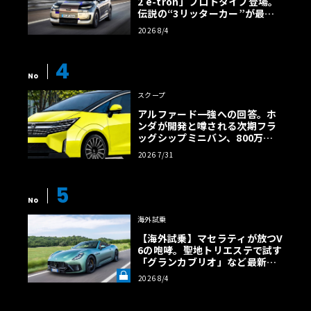
2 e-tron」プロトタイプ登場。
伝説の“3リッターカー”が最高
効率エントリーBEVとして復活
2026 8/4
【画像38枚】
4
No
スクープ
アルファード一強への回答。ホ
ンダが開発と噂される次期フラ
ッグシップミニバン、800万円
超の勝算【予想CG】
2026 7/31
5
No
海外試乗
【海外試乗】マセラティが放つV
6の咆哮。聖地トリエステで試す
「グランカブリオ」など最新ト
ロフェオ3台の官能評価《LE VO
2026 8/4
LANT LAB》