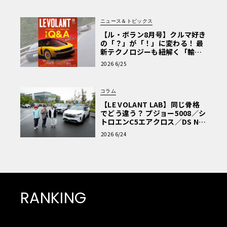
ニュース＆トピックス
【ル・ボラン8月号】クルマ好き
の「？」が「！」に変わる！ 最
新テクノロジーも紐解く「輸入
車Q&A」
2026 6/25
コラム
【LE VOLANT LAB】同じ骨格
でどう違う？ プジョー5008／シ
トロエンC5エアクロス／DS Nº4
読者一気乗りレポート
2026 6/24
RANKING