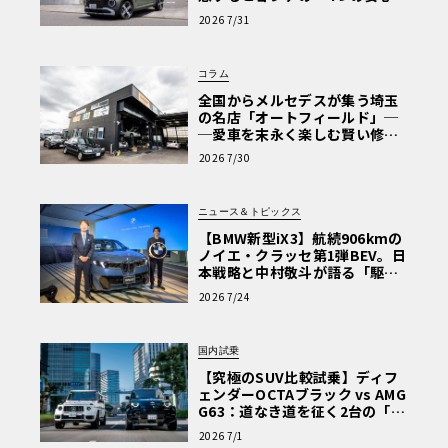
【第1回・ヒョンデ6つの疑問：
2026 7/31
Why? Hyundai?】〈PR〉
コラム
全国からメルセデスが集う埼玉
の名店「オートフィールド」─
─愛車を末永く楽しむ賢い修理
術と、プロがフックス製オイル
2026 7/30
を選ぶ理由〈PR〉
ニュース＆トピックス
【BMW新型iX3】航続906kmの
ノイエ・クラッセ第1弾BEV。日
本戦略と中村敬斗が語る「駆け
ぬける歓び」
2026 7/24
国内試乗
【究極のSUV比較試乗】ディフ
ェンダーOCTAブラック vs AMG
G63：道なき道を征く2台の「対
極的アプローチ」
2026 7/1