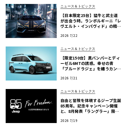
ニュース＆トピックス
【日本限定25台】猛牛と武士道
が出会う時。ランボルギーニ「レ
ヴエルト・インパヴィド」の精緻
なる美学
2026 7/22
ニュース＆トピックス
【限定150台】黒バンパーとディ
ーゼル6MTの誘惑。幸せの青
「ブルードラジェ」を纏うカング
ー・クルール
2026 7/21
ニュース＆トピックス
自由と冒険を体現するジープ生誕
85周年。記念キャンペーン開催
と、8月発表「ラングラー」限定
車の予告
2026 7/19