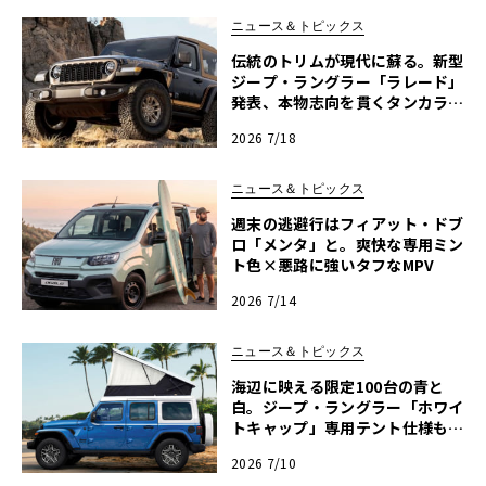
ニュース＆トピックス
伝統のトリムが現代に蘇る。新型
ジープ・ラングラー「ラレード」
発表、本物志向を貫くタンカラー
幌の誘惑
2026 7/18
ニュース＆トピックス
週末の逃避行はフィアット・ドブ
ロ「メンタ」と。爽快な専用ミン
ト色×悪路に強いタフなMPV
2026 7/14
ニュース＆トピックス
海辺に映える限定100台の青と
白。ジープ・ラングラー「ホワイ
トキャップ」専用テント仕様も抽
選販売へ
2026 7/10