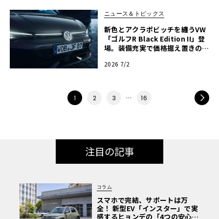
ニュース＆トピックス
新色とアクラポビッチを纏うVW
「ゴルフR Black Edition II」登
場。装備充実で価格据え置きの5
00台限定
2026 7/2
…
NEXT
1
2
3
16
注目の記事
コラム
スマホで完結、サポートは万
全！ 新型EV「インスター」で実
感するヒョンデの「4つの安心」