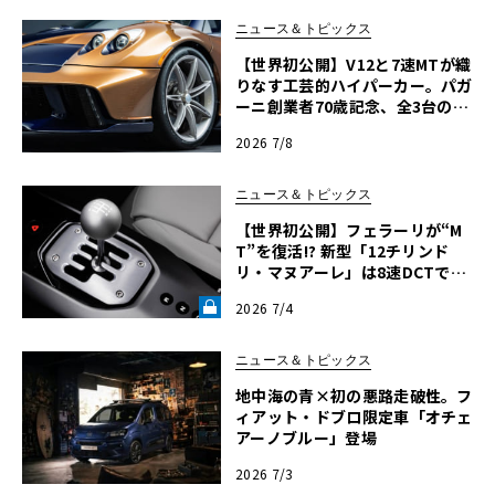
ニュース＆トピックス
【世界初公開】V12と7速MTが織
りなす工芸的ハイパーカー。パガ
ーニ創業者70歳記念、全3台の第
2号車「ウアイラ70デレコ」
2026 7/8
ニュース＆トピックス
【世界初公開】フェラーリが“M
T”を復活!? 新型「12チリンド
リ・マヌアーレ」は8速DCTで珠
玉のシフトフィールを再現《LE
2026 7/4
VOLANT LAB》
ニュース＆トピックス
地中海の青×初の悪路走破性。フ
ィアット・ドブロ限定車「オチェ
アーノブルー」登場
2026 7/3