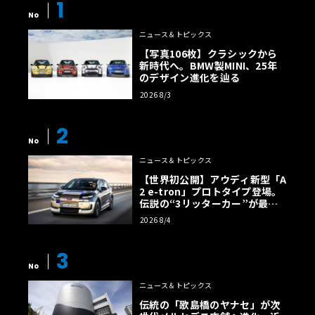
1
No
ニュース＆トピックス
【写真106枚】クラシックから
新時代へ。BMW製MINI、25年
のデザイン進化を辿る
2026 8/3
2
No
ニュース＆トピックス
【世界初公開】アウディ新型「A
2 e-tron」プロトタイプ登場。
伝説の“3リッターカー”が最高
効率エントリーBEVとして復活
2026 8/4
【画像38枚】
3
No
ニュース＆トピックス
伝統の「歌島橋のヤナセ」が次