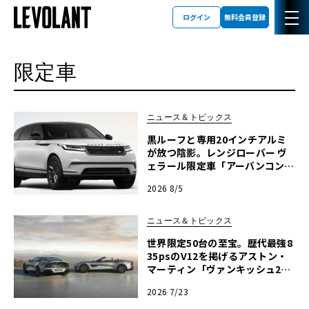
ログイン
無料会員登録
限定車
ニュース＆トピックス
黒ルーフと専用20インチアルミ
が放つ陰影。レンジローバー ヴ
ェラール限定車「アーバンコント
ラスト・エディション」登場
2026 8/5
ニュース＆トピックス
世界限定50台の至宝。歴代最強8
35psのV12を掲げるアストン・
マーティン「ヴァンキッシュ2
5」誕生
2026 7/23