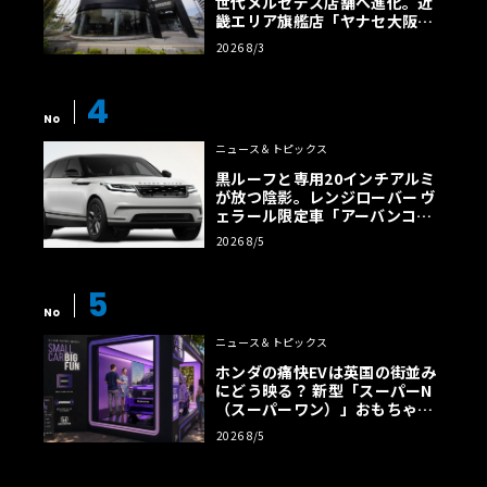
世代メルセデス店舗へ進化。近
畿エリア旗艦店「ヤナセ大阪支
店」がリニューアル
2026 8/3
4
No
ニュース＆トピックス
黒ルーフと専用20インチアルミ
が放つ陰影。レンジローバー ヴ
ェラール限定車「アーバンコン
トラスト・エディション」登場
2026 8/5
5
No
ニュース＆トピックス
ホンダの痛快EVは英国の街並み
にどう映る？ 新型「スーパーN
（スーパーワン）」おもちゃ箱
ツアーの全貌
2026 8/5