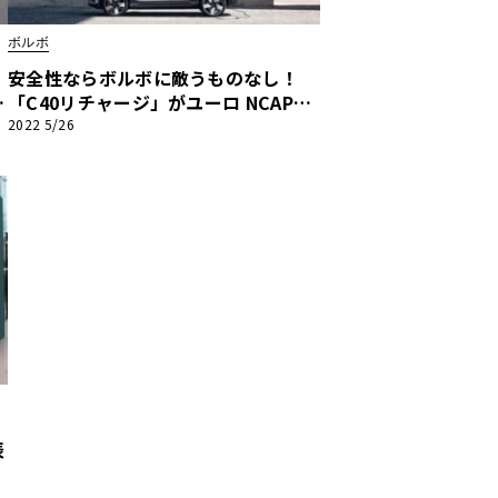
ボルボ
安全性ならボルボに敵うものなし！
覆
「C40リチャージ」がユーロ NCAPテ
ストで5つ星評価を獲得!!
2022 5/26
表