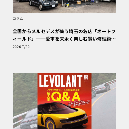
コラム
全国からメルセデスが集う埼玉の名店「オートフ
ィールド」──愛車を末永く楽しむ賢い修理術
と、プロがフックス製オイルを選ぶ理由〈PR〉
2026 7/30