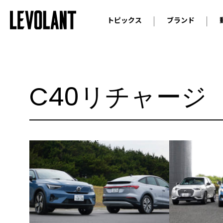
トピックス
ブランド
輸入車
アウデ
ニュース
スクープ
メルセ
試乗
アルピ
C40リチャージ
コラム
プジョ
アルフ
ランボ
ベント
ランド
MINI
ボルボ
ジープ