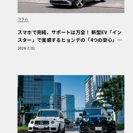
コラム
スマホで完結、サポートは万全！ 新型EV「イン
スター」で実感するヒョンデの「4つの安心」
【第1回・ヒョンデ6つの疑問：Why? Hyunda
2026 7/31
i?】〈PR〉