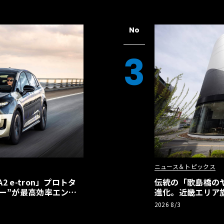
No
3
ニュース＆トピックス
 e-tron」プロトタ
伝統の「歌島橋の
ー”が最高効率エント
進化。近畿エリア
】
ーアル
2026 8/3