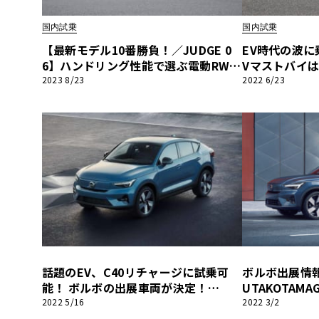
BYD
国内試乗
国内試乗
その
【最新モデル10番勝負！／JUDGE 0
EV時代の波に
6】ハンドリング性能で選ぶ電動RWD
Vマストバイ
クーペSUV【ボルボC40×アウディQ
5」「DS3ク
2023 8/23
2022 6/23
国産車
レクサ
4】
40リチャージ
ホンダ
三菱
光岡
その
話題のEV、C40リチャージに試乗可
ボルボ出展情報が
能！ ボルボの出展車両が決定！
UTAKOTAMAG
【ル・ボラン カーズ ミート2022 横
2022 5/16
2022 3/2