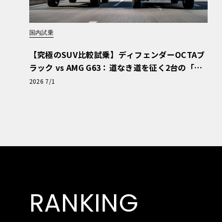
国内試乗
【究極のSUV比較試乗】ディフェンダーOCTAブ
ラック vs AMG G63：道なき道を征く2台の「対
極的アプローチ」
2026 7/1
RANKING