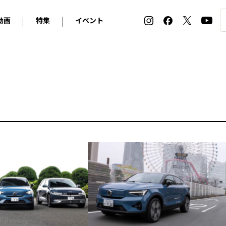
動画
特集
イベント
ィ
BMW
アルピナ
オリジナル動画
2026 サマータイヤ＆ホイール バイヤーズガイド
ル・ボラン カーズ・ミート2026横浜
2025-2026 冬 スタッドレス＆ウインタータイヤ バイヤ
SNOW EXPERIENCE in TOGAKUSHI SKI FIE
デス・ベンツ
ポルシェ
フォルクスワーゲン
ホイールカタログ2025-2026冬
EV:LIFE FUTAKO TAMAGAWA 2026
ーヌ
シトロエン
DSオートモビル
ホイールカタログ
EV:LIFE KOBE 2025
ー
ルノー
アバルト
タイヤ特集
ル・ボラン カーズ・ミート2025横浜
ァ・ロメオ
フェラーリ
フィアット
ルギーニ
マセラティ
アストン・マーティン
レー
ケータハム
ジャガー
ローバー
ロータス
マクラーレン
モーガン
ロールス・ロイス
キャデラック
シボレー
テスラ
ヒョンデ