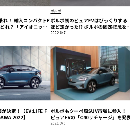
ボルボ
他
乗れ！ 輸入コンパクトE
ボルボ初のピュアEVはびっくりする
はどれ？「アイオニック
ほど速かった!? ボルボの固定概念を
ロスバックEテンス」「C
す「C40リチャージ」国内試乗
2022 6/7
ス
トヨタ
日産
」国内試乗
スバル
マツダ
ダイハツ
スズキ
他
決定！【EV:LIFE F
ボルボもクーペ風SUV市場に参入！
AWA 2022】
ピュアEVの「C40リチャージ」を発
2021 3/5