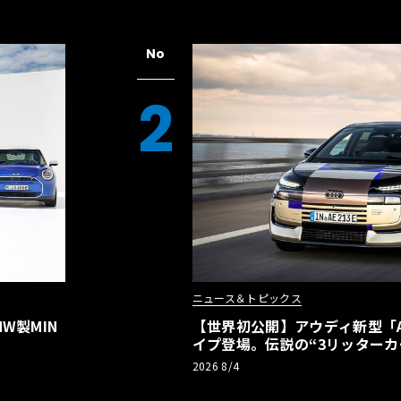
No
2
ニュース＆トピックス
W製MIN
【世界初公開】アウディ新型「A2
イプ登場。伝説の“3リッターカ
リーBEVとして復活【画像38枚
2026 8/4