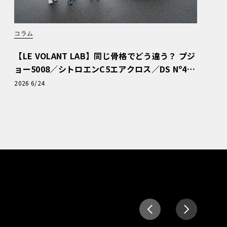
コラム
【LE VOLANT LAB】同じ骨格でどう違う？ プジ
ョー5008／シトロエンC5エアクロス／DS Nº4
読者一気乗りレポート
2026 6/24