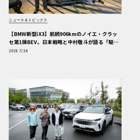
ニュース＆トピックス
【BMW新型iX3】航続906kmのノイエ・クラッ
セ第1弾BEV。日本戦略と中村敬斗が語る「駆け
ぬける歓び」
2026 7/24