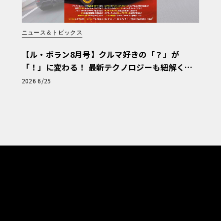
ニュース＆トピックス
【ル・ボラン8月号】クルマ好きの「？」が
「！」に変わる！ 最新テクノロジーも紐解く
「輸入車Q&A」
2026 6/25