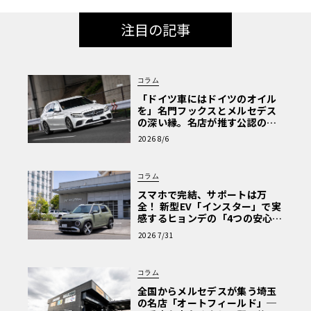
注目の記事
コラム
「ドイツ車にはドイツのオイル
を」名門フックスとメルセデス
の深い縁。名店が推す公認の安
心と、Cクラスで味わうシルキー
2026 8/6
な走り〈PR〉
コラム
スマホで完結、サポートは万
全！ 新型EV「インスター」で実
感するヒョンデの「4つの安心」
【第1回・ヒョンデ6つの疑問：
2026 7/31
Why? Hyundai?】〈PR〉
コラム
全国からメルセデスが集う埼玉
の名店「オートフィールド」─