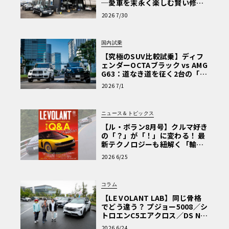
─愛車を末永く楽しむ賢い修理
術と、プロがフックス製オイル
2026 7/30
を選ぶ理由〈PR〉
国内試乗
【究極のSUV比較試乗】ディフ
ェンダーOCTAブラック vs AMG
G63：道なき道を征く2台の「対
極的アプローチ」
2026 7/1
ニュース＆トピックス
【ル・ボラン8月号】クルマ好き
の「？」が「！」に変わる！ 最
新テクノロジーも紐解く「輸入
車Q&A」
2026 6/25
コラム
【LE VOLANT LAB】同じ骨格
でどう違う？ プジョー5008／シ
トロエンC5エアクロス／DS Nº4
読者一気乗りレポート
2026 6/24