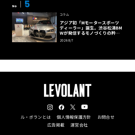
5
No
コラム
アジア初「Mモータースポーツ
ディーラー」誕生。渋谷松濤BM
Wが発信するモノづくりの矜持
【木下隆之コラム】
2026 8/7
ル・ボランとは
個人情報保護方針
お問合せ
広告掲載
運営会社