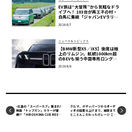
EV旅は“大冒険”から気軽なドラ
イブへ！ 103台が再エネの村・
白馬に集結「ジャパンEVラリー
2026」体験記
2026 8/7
ニュース＆トピックス
【BMW新型X5／iX5】後席は極
上のリムジン。航続1000km超
のBEVも揃う中国専売ロング仕
様の全貌
2026 8/6
広島の「スーパーカブ」集まれ!
クルマ、ボディパーツからオーデ
映画「トップガン」カラーが優
ィオの設置仕上げまで、細部まで
勝!? 「HIROSHIMA CUB MEETI
とことんこだわったガレージ【ガ
NG」【Daytona】
レージライフ】