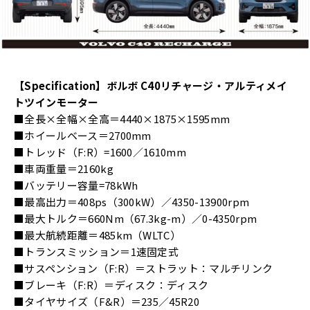
【Specification】ボルボ C40リチャージ・アルティメイ
トツインモーター
■全長×全幅×全高＝4440×1875×1595mm
■ホイールベース＝2700mm
■トレッド（F:R）=1600／1610mm
■車両重量＝2160kg
■バッテリー容量=78kWh
■最高出力＝408ps（300kW）／4350-13900rpm
■最大トルク＝660Nm（67.3kg-m）／0-4350rpm
■最大航続距離＝485km（WLTC）
■トランスミッション＝1速固定式
■サスペンション（F:R）＝ストラット：マルチリンク
■ブレーキ（F:R）＝ディスク：ディスク
■タイヤサイズ（F&R）＝235／45R20