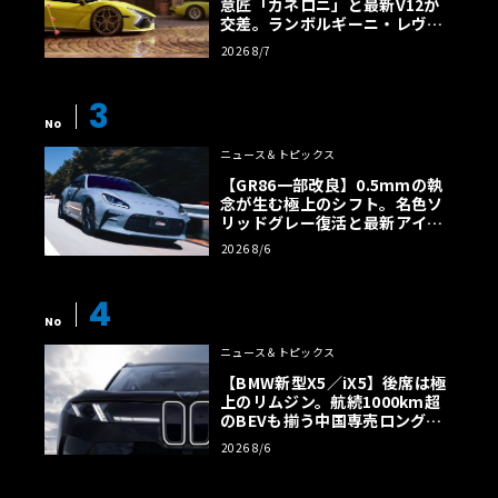
意匠「カネロニ」と最新V12が
交差。ランボルギーニ・レヴエ
ルトに60周年記念車が登場
2026 8/7
3
No
ニュース＆トピックス
【GR86一部改良】0.5mmの執
念が生む極上のシフト。名色ソ
リッドグレー復活と最新アイサ
イトでFRの極みへ
2026 8/6
4
No
ニュース＆トピックス
【BMW新型X5／iX5】後席は極
上のリムジン。航続1000km超
のBEVも揃う中国専売ロング仕
様の全貌
2026 8/6