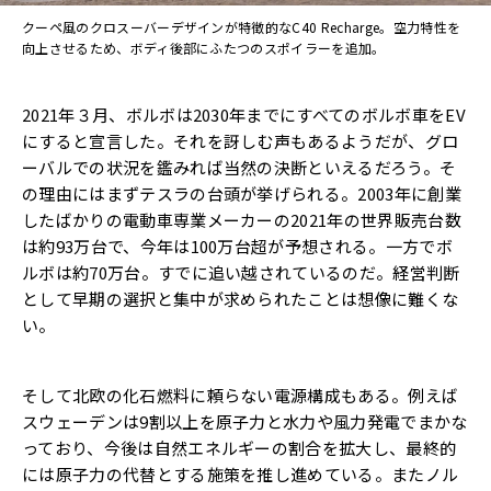
クーペ風のクロスーバーデザインが特徴的なC40 Recharge。空力特性を
向上させるため、ボディ後部にふたつのスポイラーを追加。
2021年３月、ボルボは2030年までにすべてのボルボ車をEV
にすると宣言した。それを訝しむ声もあるようだが、グロ
ーバルでの状況を鑑みれば当然の決断といえるだろう。そ
の理由にはまずテスラの台頭が挙げられる。2003年に創業
したばかりの電動車専業メーカーの2021年の世界販売台数
は約93万台で、今年は100万台超が予想される。一方でボ
ルボは約70万台。すでに追い越されているのだ。経営判断
として早期の選択と集中が求められたことは想像に難くな
い。
そして北欧の化石燃料に頼らない電源構成もある。例えば
スウェーデンは9割以上を原子力と水力や風力発電でまかな
っており、今後は自然エネルギーの割合を拡大し、最終的
には原子力の代替とする施策を推し進めている。またノル