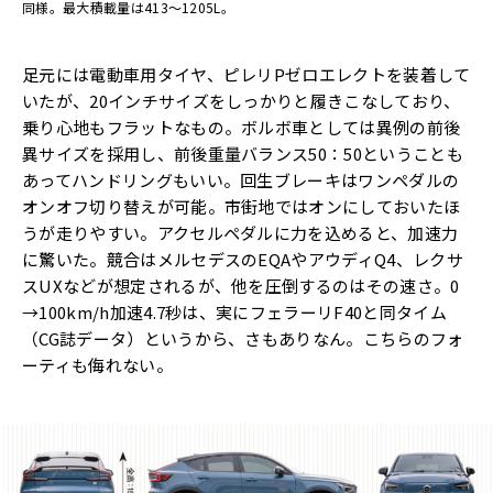
同様。最大積載量は413～1205L。
足元には電動車用タイヤ、ピレリPゼロエレクトを装着して
いたが、20インチサイズをしっかりと履きこなしており、
乗り心地もフラットなもの。ボルボ車としては異例の前後
異サイズを採用し、前後重量バランス50：50ということも
あってハンドリングもいい。回生ブレーキはワンペダルの
オンオフ切り替えが可能。市街地ではオンにしておいたほ
うが走りやすい。アクセルペダルに力を込めると、加速力
に驚いた。競合はメルセデスのEQAやアウディQ4、レクサ
スUXなどが想定されるが、他を圧倒するのはその速さ。0
→100km/h加速4.7秒は、実にフェラーリF40と同タイム
（CG誌データ）というから、さもありなん。こちらのフォ
ーティも侮れない。