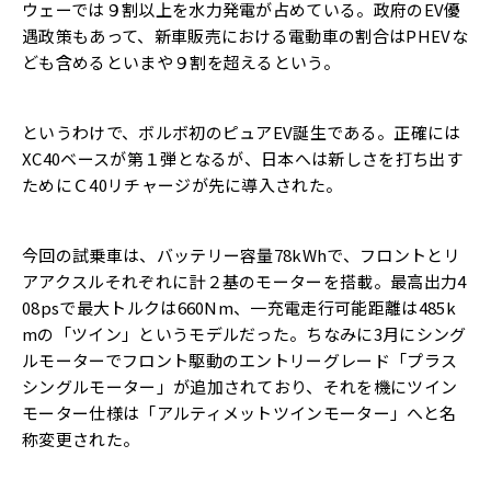
ウェーでは９割以上を水力発電が占めている。政府のEV優
遇政策もあって、新車販売における電動車の割合はPHEVな
ども含めるといまや９割を超えるという。
というわけで、ボルボ初のピュアEV誕生である。正確には
XC40ベースが第１弾となるが、日本へは新しさを打ち出す
ためにＣ40リチャージが先に導入された。
今回の試乗車は、バッテリー容量78kWhで、フロントとリ
アアクスルそれぞれに計２基のモーターを搭載。最高出力4
08psで最大トルクは660Nm、一充電走行可能距離は485k
mの「ツイン」というモデルだった。ちなみに3月にシング
ルモーターでフロント駆動のエントリーグレード「プラス
シングルモーター」が追加されており、それを機にツイン
モーター仕様は「アルティメットツインモーター」へと名
称変更された。