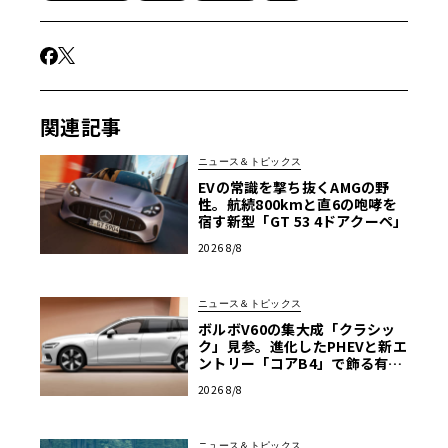
関連記事
ニュース＆トピックス
EVの常識を撃ち抜くAMGの野
性。航続800kmと直6の咆哮を
宿す新型「GT 53 4ドアクーペ」
2026 8/8
ニュース＆トピックス
ボルボV60の集大成「クラシッ
ク」見参。進化したPHEVと新エ
ントリー「コアB4」で飾る有終
の美
2026 8/8
ニュース＆トピックス