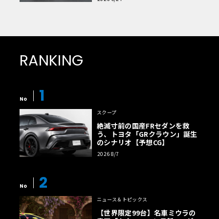
RANKING
1
No
スクープ
絶滅寸前の国産FRセダンを救
う、トヨタ「GRクラウン」誕生
のシナリオ【予想CG】
2026 8/7
2
No
ニュース＆トピックス
【世界限定99台】名車ミウラの