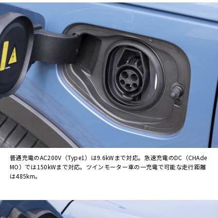
普通充電のAC200V（Type1）は9.6kWまで対応。急速充電のDC（CHAde
MO）では150kWまで対応。ツインモーター車の一充電で可能な走行距離
は485km。