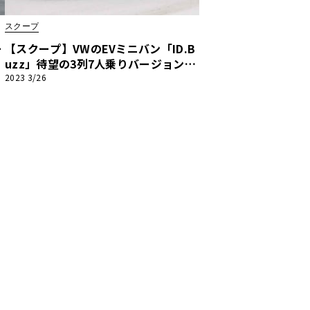
スクープ
ー
【スクープ】VWのEVミニバン「ID.B
uzz」待望の3列7人乗りバージョンは
6月ワールドプレミア決定！ 高性能
2023 3/26
「GTX」も同時発表か？