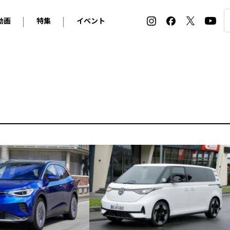
動画
特集
イベント
ィ
BMW
アルピナ
オリジナル動画
2026 サマータイヤ＆ホイール バイヤーズガイド
ル・ボラン カーズ・ミート2026横浜
2025-2026 冬 スタッドレス＆ウインタータイヤ バイヤ
SNOW EXPERIENCE in TOGAKUSHI SKI FIE
デス・ベンツ
ポルシェ
フォルクスワーゲン
ホイールカタログ2025-2026冬
EV:LIFE FUTAKO TAMAGAWA 2026
ーヌ
シトロエン
DSオートモビル
ホイールカタログ
EV:LIFE KOBE 2025
ー
ルノー
アバルト
タイヤ特集
ル・ボラン カーズ・ミート2025横浜
ァ・ロメオ
フェラーリ
フィアット
ルギーニ
マセラティ
アストン・マーティン
レー
ケータハム
ジャガー
ローバー
ロータス
マクラーレン
モーガン
ロールス・ロイス
キャデラック
シボレー
テスラ
ヒョンデ