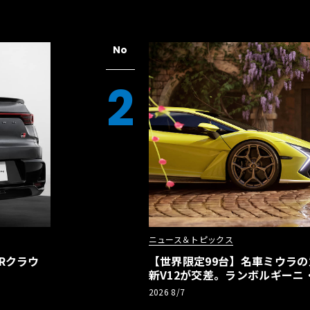
No
2
ニュース＆トピックス
Rクラウ
【世界限定99台】名車ミウラ
新V12が交差。ランボルギーニ
記念車が登場
2026 8/7