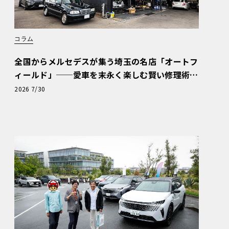
コラム
全国からメルセデスが集う埼玉の名店「オートフ
ィールド」──愛車を末永く楽しむ賢い修理術
と、プロがフックス製オイルを選ぶ理由〈PR〉
2026 7/30