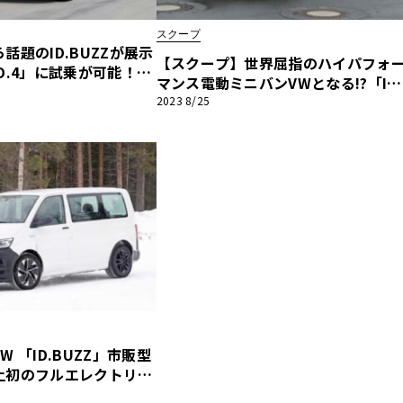
スクープ
話題のID.BUZZが展示
他
【スクープ】世界屈指のハイパフォ
D.4」に試乗が可能！フ
マンス電動ミニバンVWとなる!?「ID.
ン出展情報【EV:LIFE
BUZZ GTX」の姿をキャッチ！
2023 8/25
ス
トヨタ
日産
スバル
マツダ
ダイハツ
スズキ
他
 「ID.BUZZ」市販型
上初のフルエレクトリッ
最新プロトをキャッチ！