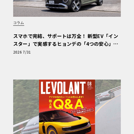
コラム
スマホで完結、サポートは万全！ 新型EV「イン
スター」で実感するヒョンデの「4つの安心」
【第1回・ヒョンデ6つの疑問：Why? Hyunda
2026 7/31
i?】〈PR〉