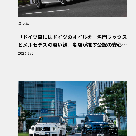
コラム
「ドイツ車にはドイツのオイルを」名門フックス
とメルセデスの深い縁。名店が推す公認の安心
と、Cクラスで味わうシルキーな走り〈PR〉
2026 8/6