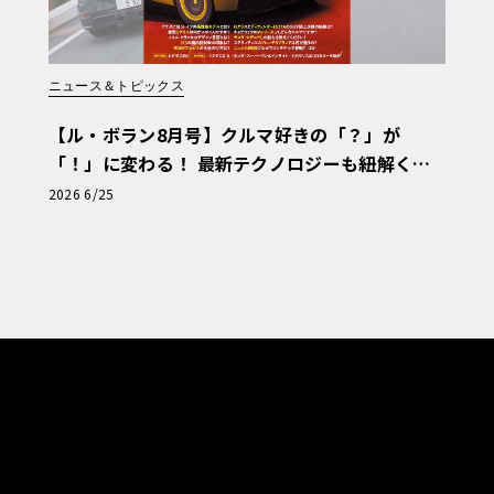
ニュース＆トピックス
【ル・ボラン8月号】クルマ好きの「？」が
「！」に変わる！ 最新テクノロジーも紐解く
「輸入車Q&A」
2026 6/25