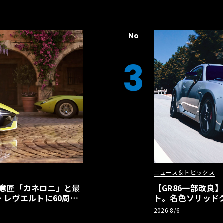
No
3
ニュース＆トピックス
の意匠「カネロニ」と最
【GR86一部改良
・レヴエルトに60周年
ト。名色ソリッド
極みへ
2026 8/6