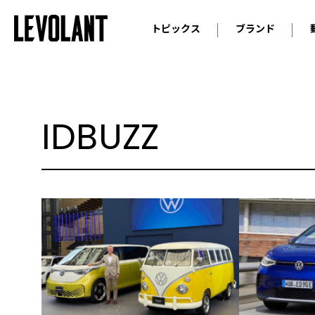
トピックス
ブランド
輸入車
アウデ
ニュース
スクープ
メルセ
試乗
アルピ
IDBUZZ
コラム
プジョ
アルフ
ランボ
ベント
ランド
MINI
ボルボ
ジープ