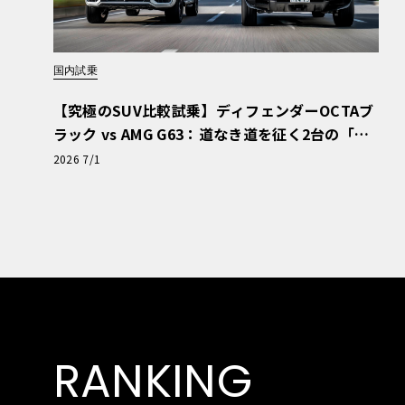
国内試乗
【究極のSUV比較試乗】ディフェンダーOCTAブ
ラック vs AMG G63：道なき道を征く2台の「対
極的アプローチ」
2026 7/1
RANKING