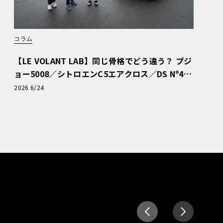
コラム
【LE VOLANT LAB】同じ骨格でどう違う？ プジ
ョー5008／シトロエンC5エアクロス／DS Nº4
読者一気乗りレポート
2026 6/24