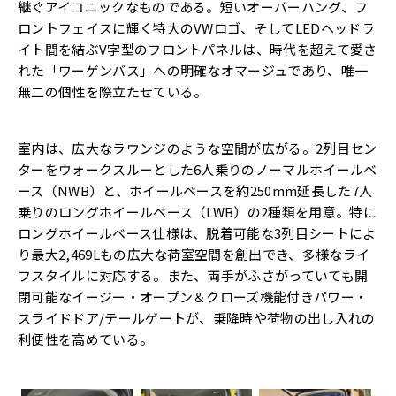
継ぐアイコニックなものである。
短いオーバーハング、フ
ロントフェイスに輝く特大のVWロゴ、
そしてLEDヘッドラ
イト間を結ぶV字型のフロントパネルは、
時代を超えて愛さ
れた「ワーゲンバス」
への明確なオマージュであり、唯一
無二の個性を際立たせている。
室内は、広大なラウンジのような空間が広がる。2列目セン
ターをウォークスルーとした6人乗りのノーマルホイー
ルベ
ース（NWB）と、
ホイールベースを約250mm延長した7人
乗りのロングホイール
ベース（LWB）の2種類を用意。
特に
ロングホイールベース仕様は、
脱着可能な3列目シートによ
り最大2,
469Lもの広大な荷室空間を創出でき、
多様なライ
フスタイルに対応する。また、
両手がふさがっていても開
閉可能なイージー・オープン＆
クローズ機能付きパワー・
スライドドア/テールゲートが、
乗降時や荷物の出し入れの
利便性を高めている。