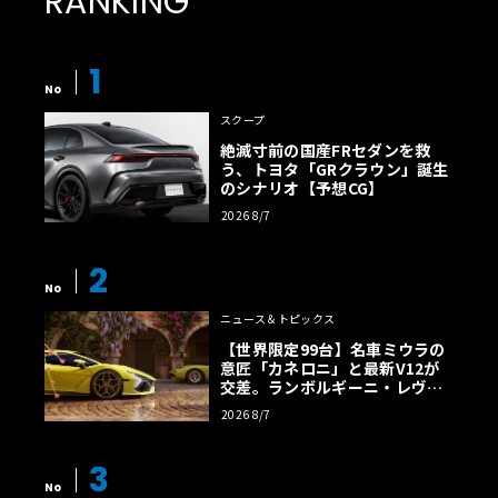
RANKING
1
No
スクープ
絶滅寸前の国産FRセダンを救
う、トヨタ「GRクラウン」誕生
のシナリオ【予想CG】
2026 8/7
2
No
ニュース＆トピックス
【世界限定99台】名車ミウラの
意匠「カネロニ」と最新V12が
交差。ランボルギーニ・レヴエ
ルトに60周年記念車が登場
2026 8/7
3
No