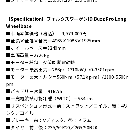
【Specification】フォルクスワーゲンID.Buzz Pro Long
Wheelbase
■車両本体価格（税込）＝9,979,000円
■全長×全幅×全高＝4965×1985×1925mm
■ホイールベース＝3240mm
■車両重量＝2720kg
■モーター種類＝交流同期電動機
■モーター最高出力＝286ps（210kW）/0-3581rpm
■モーター最大トルク＝560Nm（57.1kg-m）/2100-5500r
pm
■バッテリー容量＝91kWh
■一充電航続可能距離（WLTC）＝554km
■サスペンション形式＝前：ストラット／コイル、後：4リ
ンク／コイル
■ブレーキ＝前：Vディスク、後：ドラム
■タイヤ＝前／後：235/50R20／265/50R20