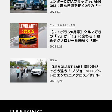
ェンダーOCTAブラック vs AMG
G63：道なき道を征く2台の「対
極的アプローチ」
2026 7/1
ニュース＆トピックス
【ル・ボラン8月号】クルマ好き
の「？」が「！」に変わる！ 最
新テクノロジーも紐解く「輸入
車Q&A」
2026 6/25
コラム
【LE VOLANT LAB】同じ骨格
でどう違う？ プジョー5008／シ
トロエンC5エアクロス／DS Nº4
読者一気乗りレポート
2026 6/24