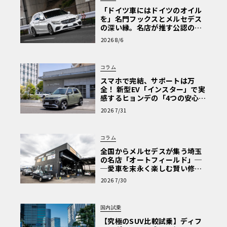
「ドイツ車にはドイツのオイル
を」名門フックスとメルセデス
の深い縁。名店が推す公認の安
心と、Cクラスで味わうシルキー
2026 8/6
な走り〈PR〉
コラム
スマホで完結、サポートは万
全！ 新型EV「インスター」で実
感するヒョンデの「4つの安心」
【第1回・ヒョンデ6つの疑問：
2026 7/31
Why? Hyundai?】〈PR〉
コラム
全国からメルセデスが集う埼玉
の名店「オートフィールド」─
─愛車を末永く楽しむ賢い修理
術と、プロがフックス製オイル
2026 7/30
を選ぶ理由〈PR〉
国内試乗
【究極のSUV比較試乗】ディフ