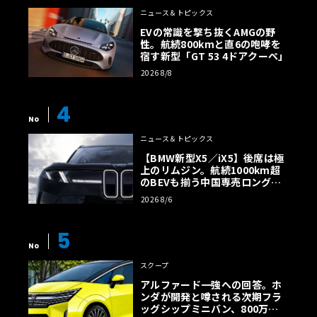
ニュース＆トピックス
EVの常識を撃ち抜くAMGの野
性。航続800kmと直6の咆哮を
宿す新型「GT 53 4ドアクーペ」
2026 8/8
4
No
ニュース＆トピックス
【BMW新型X5／iX5】後席は極
上のリムジン。航続1000km超
のBEVも揃う中国専売ロング仕
様の全貌
2026 8/6
5
No
スクープ
アルファード一強への回答。ホ
ンダが開発と噂される次期フラ
ッグシップミニバン、800万円