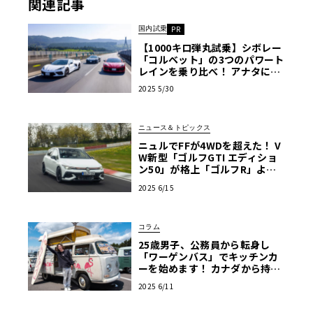
関連記事
国内試乗
PR
【1000キロ弾丸試乗】シボレー
「コルベット」の3つのパワート
レインを乗り比べ！ アナタにベ
ストなモデルは？
2025 5/30
ニュース＆トピックス
ニュルでFFが4WDを超えた！ V
W新型「ゴルフGTI エディショ
ン50」が格上「ゴルフR」より
速い下剋上タイムを達成
2025 6/15
コラム
25歳男子、公務員から転身し
「ワーゲンバス」でキッチンカ
ーを始めます！ カナダから持ち
帰ってピカピカにレストア【愛
2025 6/11
車群像】