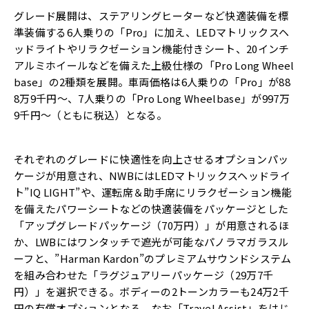
グレード展開は、ステアリングヒーターなど快適装備を標
準装備する6人乗りの「Pro」に加え、
LEDマトリックスヘ
ッドライトやリラクゼーション機能付きシー
ト、20インチ
アルミホイールなどを備えた上級仕様の「Pro Long Wheel
base」の2種類を展開。車両価格は6人乗りの「Pro」が88
8万9千円～、7人乗りの「Pro Long Wheelbase」が997万
9千円～（ともに税込）となる。
それぞれのグレードに快適性を向上させるオプションパッ
ケージが用意され、NWBにはLEDマトリックスヘッドライ
ト”IQ LIGHT”や、運転席＆助手席にリラクゼーション機能
を備えたパワーシートなどの快適装備をパッケージとした
「アップグレードパッケージ（70万円）」が用意されるほ
か、LWBにはワンタッチで遮光が可能なパノラマガラスル
ーフと、”Harman Kardon”のプレミアムサウンドシステム
を組み合わせた「ラグジュアリーパッケージ（29万7千
円）」を選択できる。ボディーの2トーンカラーも24万2千
円の有償オプションとなる。なお「Travel Assist」
をはじ