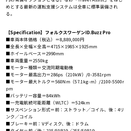
めとする最新の運転支援システムは全車に標準装備され
る。
【Specification】フォルクスワーゲンID.Buzz Pro
■車両本体価格（税込）＝8,889,000円
■全長×全幅×全高＝4715×1985×1925mm
■ホイールベース＝2990mm
■車両重量＝2550kg
■モーター種類＝交流同期電動機
■モーター最高出力＝286ps（210kW）/0-3581rpm
■モーター最大トルク＝560Nm（57.1kg-m）/2100-5500r
pm
■バッテリー容量＝84kWh
■一充電航続可能距離（WLTC）＝524km
■サスペンション形式＝前：ストラット／コイル、後：4リ
ンク／コイル
■ブレーキ＝前：Vディスク、後：ドラム
■タイヤ＝前／後：235/50R19／255/50R19