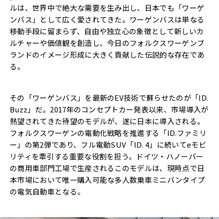
ルは、
世界中で絶大な需要を生み出し、日本でも「ワーゲ
ンバス」として広く愛されてきた。ワーゲンバスは単なる
移動手段に留まらず、
自由や独立心の象徴として新しいカ
ルチャーや価値観を創造し、
今日のフォルクスワーゲンブ
ランドのイメージ形成に大きく貢献し
た伝説的な存在であ
る。
その「ワーゲンバス」を最新のEV技術で蘇らせたのが「ID.
Buzz」だ。2017年のコンセプトカー発表以来、
市場導入が
熱望されてきた待望のモデルが、遂に日本に導入される。
フォルクスワーゲンの電動化戦略を推進する「ID.ファミリ
ー」
の第2弾であり、フル電動SUV「ID. 4」に続いてeモビ
リティを牽引する重要な役割を担う。ドイツ・
ハノーバー
の商用車部門工場で生産されるこのモデルは、
現時点で日
本市場において唯一購入可能な多人数乗車ミニバンタイ
プ
の電気自動車となる。