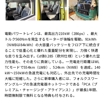
電動パワートレインは、最高出力210kW（286ps）、
最大
トルク560Nmを発生するモーターが後輪を駆動
。91kWh
（NWBは84kWh）
の大容量バッテリーをフロア下に統合す
ることで低重心化と優れた
重量配分を実現し、力強く快適
な走りを生み出す。Cd値0.
285（欧州仕様）という優れた空
力性能も、
その走りに貢献している。
一充電走行距離はWL
TCモードで554km（LWB）、
524km（NWB）を達成。140
kW～
150kWの急速充電にも対応し、
外出先での充電時間を
大幅に短縮した。さらに新車購入者には、
フォルクスワー
ゲングループの急速充電器ネットワークである「PCA（プ
レミアム・チャージング・アライアンス）」が最長1年
間、
時間無制限で無料となる特典も付与される。