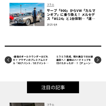
コラム
サーブ「900」からVW「カルマ
ンギア」に乗り換え！ メルセデ
ス「W124」と2台体制…「運転
して楽しいのはこちらですね」
2025 6/4
【愛車群像】
最強のオールラウンダーはどれ
とうとう完成、晴れ舞台でのお披
だ？ アウディのプレミアムミド
露目へ！ 屋根はハードトップを
ル「A5アバント／S5アバント／
付けたかったが…？【デューンバ
SQ5」を徹底比較【自動車業界
ギー恍惚日記】第5回
の研究】
注目の記事
コラム