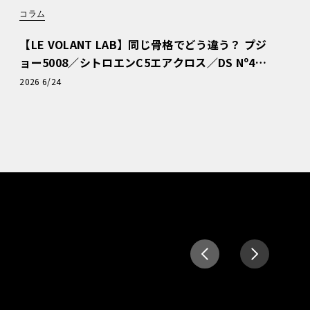
コラム
【LE VOLANT LAB】同じ骨格でどう違う？ プジ
ョー5008／シトロエンC5エアクロス／DS Nº4
読者一気乗りレポート
2026 6/24