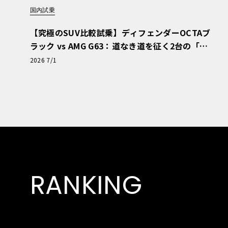
国内試乗
【究極のSUV比較試乗】ディフェンダーOCTAブ
ラック vs AMG G63：道なき道を征く2台の「対
極的アプローチ」
2026 7/1
RANKING