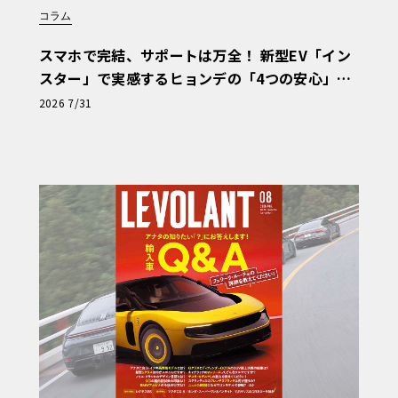
コラム
スマホで完結、サポートは万全！ 新型EV「イン
スター」で実感するヒョンデの「4つの安心」
【第1回・ヒョンデ6つの疑問：Why? Hyunda
2026 7/31
i?】〈PR〉