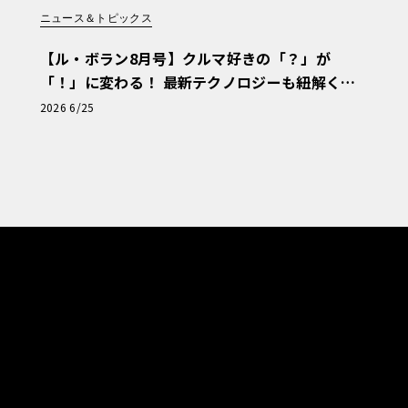
ニュース＆トピックス
【ル・ボラン8月号】クルマ好きの「？」が
「！」に変わる！ 最新テクノロジーも紐解く
「輸入車Q&A」
2026 6/25