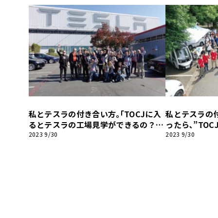
私とテスラの付き合い方｡｢TOCJに入
私とテスラの
るとテスラの工場見学ができるの？｣
ったら､”TO
【テスラファンブック】
ラファンブッ
2023 9/30
2023 9/30