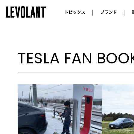
トピックス
ブランド
輸入車
アウデ
ニュース
スクープ
メルセ
試乗
アルピ
TESLA FAN BOO
コラム
プジョ
アルフ
ランボ
ベント
ランド
MINI
ボルボ
ジープ