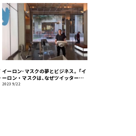
イ
イーロン･マスクの夢とビジネス｡「イ
っ
ーロン・マスクは､なぜツイッターを
】
買収した？」【テスラファンブック】
2023 9/22