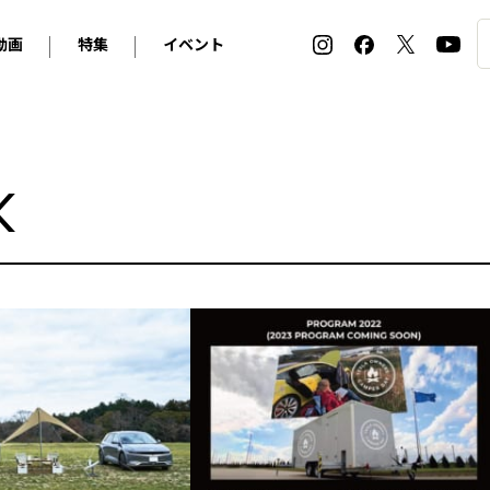
動画
特集
イベント
ィ
BMW
アルピナ
オリジナル動画
2026 サマータイヤ＆ホイール バイヤーズガイド
ル・ボラン カーズ・ミート2026横浜
2025-2026 冬 スタッドレス＆ウインタータイヤ バイヤ
SNOW EXPERIENCE in TOGAKUSHI SKI FIE
デス・ベンツ
ポルシェ
フォルクスワーゲン
ホイールカタログ2025-2026冬
EV:LIFE FUTAKO TAMAGAWA 2026
ーヌ
シトロエン
DSオートモビル
K
ホイールカタログ
EV:LIFE KOBE 2025
ー
ルノー
アバルト
タイヤ特集
ル・ボラン カーズ・ミート2025横浜
ァ・ロメオ
フェラーリ
フィアット
ルギーニ
マセラティ
アストン・マーティン
レー
ケータハム
ジャガー
ローバー
ロータス
マクラーレン
モーガン
ロールス・ロイス
キャデラック
シボレー
テスラ
ヒョンデ