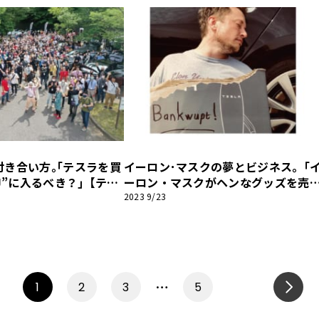
付き合い方｡｢テスラを買
イーロン･マスクの夢とビジネス｡「
CJ”に入るべき？｣【テス
ーロン・マスクがヘンなグッズを売
ク】
てるって？」【テスラファンブック
2023 9/23
…
1
2
3
5
NEXT