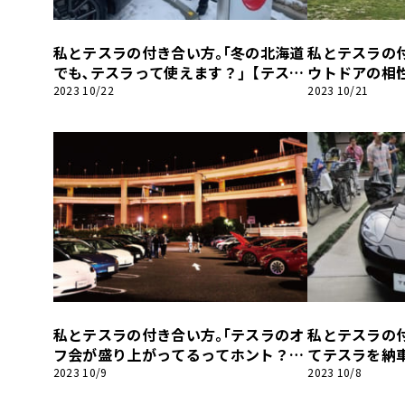
BYD
私とテスラの付き合い方｡｢冬の北海道
私とテスラの
その
でも､テスラって使えます？｣【テスラ
ウトドアの相
ファンブック】
ファンブック
2023 10/22
2023 10/21
国産車
レクサ
ホンダ
三菱
光岡
その
私とテスラの付き合い方｡｢テスラのオ
私とテスラの
フ会が盛り上がってるってホント？｣
てテスラを納
【テスラファンブック】
スラファンブ
2023 10/9
2023 10/8