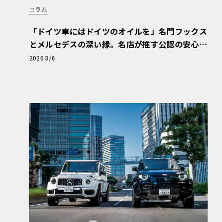
コラム
「ドイツ車にはドイツのオイルを」名門フックス
とメルセデスの深い縁。名店が推す公認の安心
と、Cクラスで味わうシルキーな走り〈PR〉
2026 8/6