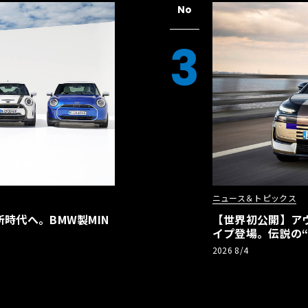
No
3
ニュース＆トピックス
時代へ。BMW製MIN
【世界初公開】アウデ
イプ登場。伝説の
リーBEVとして復
2026 8/4