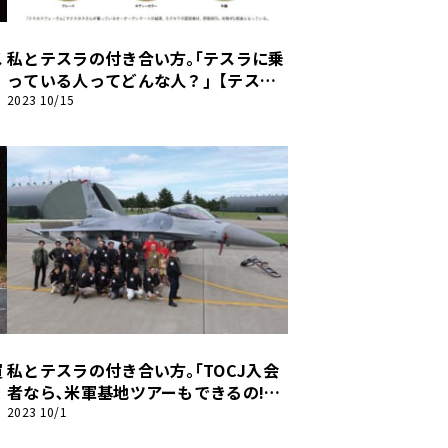
ス
私とテスラの付き合い方｡｢テスラに乗
っている人ってどんな人？｣【テスラ
ファンブック】
2023 10/15
買
私とテスラの付き合い方｡｢TOCJ入会
者なら､米軍基地ツアーもできるの!?｣
【テスラファンブック】
2023 10/1