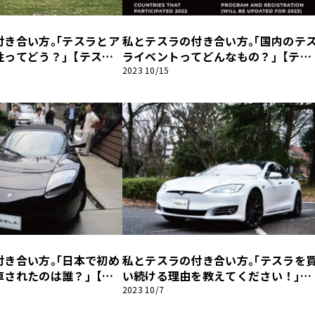
付き合い方｡｢テスラとア
私とテスラの付き合い方｡｢国内のテ
他
性ってどう？｣【テスラ
ライベントってどんなもの？｣【テス
】
ラファンブック】
2023 10/15
ス
トヨタ
日産
スバル
マツダ
ダイハツ
スズキ
他
付き合い方｡｢日本で初め
私とテスラの付き合い方｡｢テスラを
車されたのは誰？｣【テ
い続ける理由を教えてください！｣
ック】
【テスラファンブック】
2023 10/7