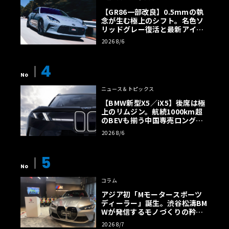
【GR86一部改良】0.5mmの執
念が生む極上のシフト。名色ソ
リッドグレー復活と最新アイサ
イトでFRの極みへ
2026 8/6
4
No
ニュース＆トピックス
【BMW新型X5／iX5】後席は極
上のリムジン。航続1000km超
のBEVも揃う中国専売ロング仕
様の全貌
2026 8/6
5
No
コラム
アジア初「Mモータースポーツ
ディーラー」誕生。渋谷松濤BM
Wが発信するモノづくりの矜持
【木下隆之コラム】
2026 8/7