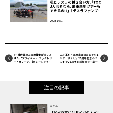
私とテスラの付き合い方｡｢TOC
J入会者なら､米軍基地ツアーも
できるの!?｣【テスラファンブッ
ク】
2023 10/1
一級建築施工管理技士が造り上
二子玉川・蔦屋家電のカロッツェ
げた､"プライベート･ファクトリ
リア「楽ナビ」25周年記念イベ
ー" ガレージ｡【ガレージライ
ントで2023冬の新製品を一挙公
フ】
開
注目の記事
コラム
「ドイツ車にはドイツのオイル