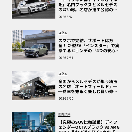
を」名門フックスとメルセデス
の深い縁。名店が推す公認の安
心と、Cクラスで味わうシルキー
2026 8/6
な走り〈PR〉
コラム
スマホで完結、サポートは万
全！ 新型EV「インスター」で実
感するヒョンデの「4つの安心」
【第1回・ヒョンデ6つの疑問：
2026 7/31
Why? Hyundai?】〈PR〉
コラム
全国からメルセデスが集う埼玉
の名店「オートフィールド」─
─愛車を末永く楽しむ賢い修理
術と、プロがフックス製オイル
2026 7/30
を選ぶ理由〈PR〉
国内試乗
【究極のSUV比較試乗】ディフ
ェンダーOCTAブラック vs AMG