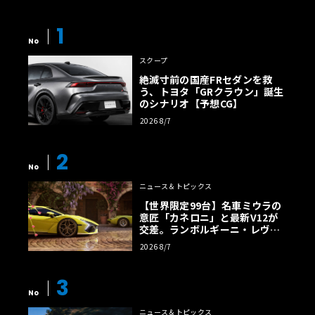
1
No
スクープ
絶滅寸前の国産FRセダンを救
う、トヨタ「GRクラウン」誕生
のシナリオ【予想CG】
2026 8/7
2
No
ニュース＆トピックス
【世界限定99台】名車ミウラの
意匠「カネロニ」と最新V12が
交差。ランボルギーニ・レヴエ
ルトに60周年記念車が登場
2026 8/7
3
No
ニュース＆トピックス