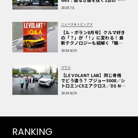
G63：道なき道を征く2台の「対
極的アプローチ」
2026 7/1
ニュース＆トピックス
【ル・ボラン8月号】クルマ好き
の「？」が「！」に変わる！ 最
新テクノロジーも紐解く「輸入
車Q&A」
2026 6/25
コラム
【LE VOLANT LAB】同じ骨格
でどう違う？ プジョー5008／シ
トロエンC5エアクロス／DS Nº4
読者一気乗りレポート
2026 6/24
RANKING