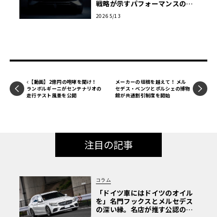
戦略が示すパフォーマンスの未
来
2026 5/13
【動画】2億円の咆哮を聞け！
メーカーの垣根を越えて！ メル
ランボルギーニがセンテナリオの
セデス・ベンツとポルシェの博物
走行テスト風景を公開
館が共通割引制度を開始
注目の記事
コラム
「ドイツ車にはドイツのオイル
を」名門フックスとメルセデス
の深い縁。名店が推す公認の安