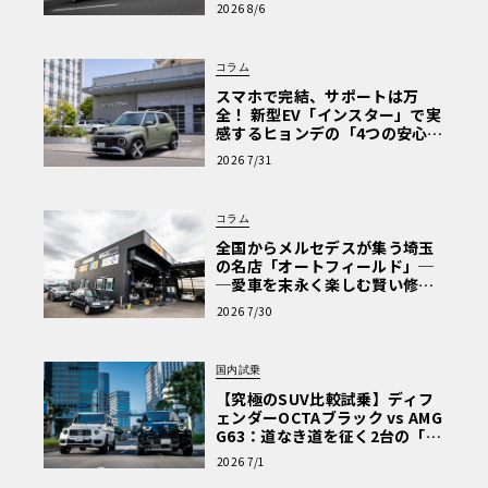
心と、Cクラスで味わうシルキー
2026 8/6
な走り〈PR〉
コラム
スマホで完結、サポートは万
全！ 新型EV「インスター」で実
感するヒョンデの「4つの安心」
【第1回・ヒョンデ6つの疑問：
2026 7/31
Why? Hyundai?】〈PR〉
コラム
全国からメルセデスが集う埼玉
の名店「オートフィールド」─
─愛車を末永く楽しむ賢い修理
術と、プロがフックス製オイル
2026 7/30
を選ぶ理由〈PR〉
国内試乗
【究極のSUV比較試乗】ディフ
ェンダーOCTAブラック vs AMG
G63：道なき道を征く2台の「対
極的アプローチ」
2026 7/1