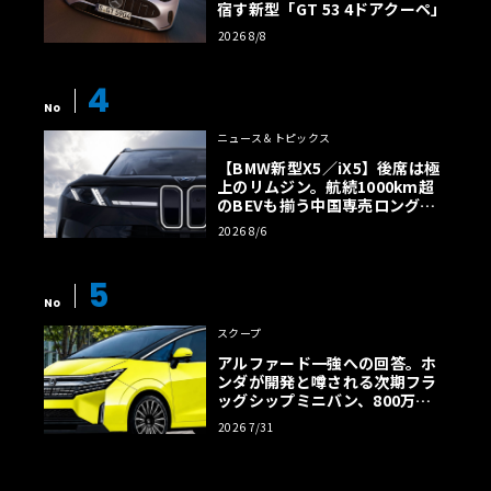
宿す新型「GT 53 4ドアクーペ」
2026 8/8
4
No
ニュース＆トピックス
【BMW新型X5／iX5】後席は極
上のリムジン。航続1000km超
のBEVも揃う中国専売ロング仕
様の全貌
2026 8/6
5
No
スクープ
アルファード一強への回答。ホ
ンダが開発と噂される次期フラ
ッグシップミニバン、800万円
超の勝算【予想CG】
2026 7/31