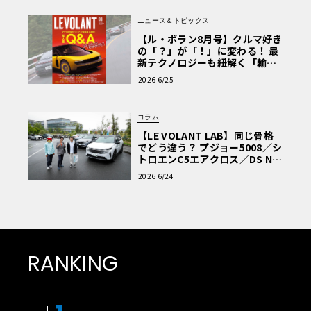
ニュース＆トピックス
【ル・ボラン8月号】クルマ好き
の「？」が「！」に変わる！ 最
新テクノロジーも紐解く「輸入
車Q&A」
2026 6/25
コラム
【LE VOLANT LAB】同じ骨格
でどう違う？ プジョー5008／シ
トロエンC5エアクロス／DS Nº4
読者一気乗りレポート
2026 6/24
RANKING