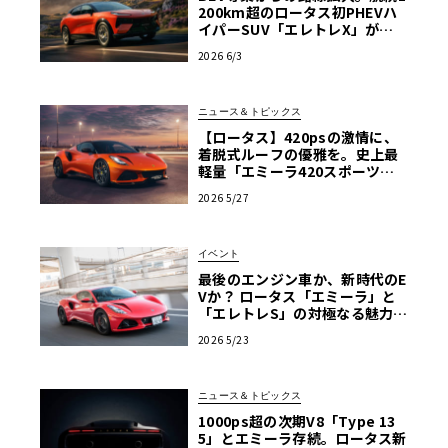
200km超のロータス初PHEVハ
イパーSUV「エレトレX」が欧
州上陸
2026 6/3
ニュース＆トピックス
【ロータス】420psの激情に、
着脱式ルーフの優雅を。史上最
軽量「エミーラ420スポーツ」
誕生
2026 5/27
イベント
最後のエンジン車か、新時代のE
Vか？ ロータス「エミーラ」と
「エレトレS」の対極なる魅力を
横浜で生確認！【ル・ボラン カ
2026 5/23
ーズミート2026横浜】
ニュース＆トピックス
1000ps超の次期V8「Type 13
5」とエミーラ存続。ロータス新