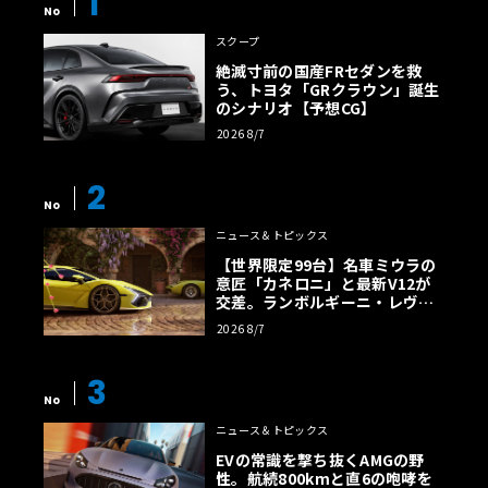
1
No
スクープ
絶滅寸前の国産FRセダンを救
う、トヨタ「GRクラウン」誕生
のシナリオ【予想CG】
2026 8/7
2
No
ニュース＆トピックス
【世界限定99台】名車ミウラの
意匠「カネロニ」と最新V12が
交差。ランボルギーニ・レヴエ
ルトに60周年記念車が登場
2026 8/7
3
No
ニュース＆トピックス
EVの常識を撃ち抜くAMGの野
性。航続800kmと直6の咆哮を