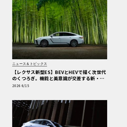
ニュース＆トピックス
【レクサス新型ES】BEVとHEVで描く次世代
のくつろぎ。機能と美意識が交差する新・基
幹セダンの真価
2026 6/15