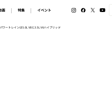
動画
特集
イベント
ィ
BMW
アルピナ
オリジナル動画
2026 サマータイヤ＆ホイール バイヤーズガイド
ル・ボラン カーズ・ミート2026横浜
ートレインは5.0L V8と3.5L V6ハイブリッド
2025-2026 冬 スタッドレス＆ウインタータイヤ バイヤ
SNOW EXPERIENCE in TOGAKUSHI SKI FIE
デス・ベンツ
ポルシェ
フォルクスワーゲン
ホイールカタログ2025-2026冬
EV:LIFE FUTAKO TAMAGAWA 2026
ーヌ
シトロエン
DSオートモビル
ホイールカタログ
EV:LIFE KOBE 2025
ー
ルノー
アバルト
タイヤ特集
ル・ボラン カーズ・ミート2025横浜
ァ・ロメオ
フェラーリ
フィアット
ルギーニ
マセラティ
アストン・マーティン
レー
ケータハム
ジャガー
ローバー
ロータス
マクラーレン
モーガン
ロールス・ロイス
キャデラック
シボレー
テスラ
ヒョンデ