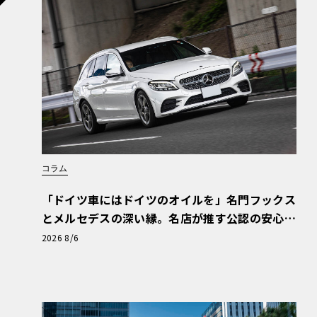
一方、「LC500」はガソリン車。467ps/540
気エンジンを搭載する。プレミアムクラスでは初
り、リニアでスムーズなパワーデリバリーを実現。0
下でこなす加速力をもたらしている。
コラム
「ドイツ車にはドイツのオイルを」名門フックス
とメルセデスの深い縁。名店が推す公認の安心
と、Cクラスで味わうシルキーな走り〈PR〉
2026 8/6