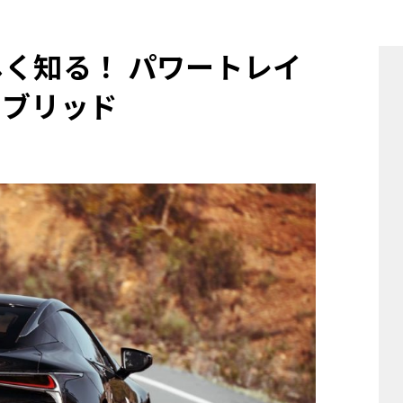
他
しく知る！ パワートレイ
ハイブリッド
ス
トヨタ
日産
スバル
マツダ
ダイハツ
スズキ
他