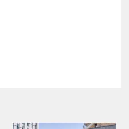
、デュアルVVT-i（インテリジェト・バリ
4-S」を備える3.5リッターV型6気筒の
のモーターを組み合わせ、全域においてスム
テージ・ハイブリッドを搭載。エンジンス
み合わせによるシステム出力は354psにおよぶ
ムは5秒以下を実現しているという。