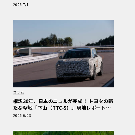
電動車体験試乗レポート【ル・ボラン カーズ
2026 7/1
ミート2026横浜】
コラム
構想30年、日本のニュルが完成！ トヨタの新
たな聖地「下山（TTC-S）」現地レポート＆
新型レクサスTZ
2026 6/23