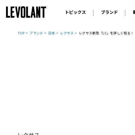
トピックス
ブランド
輸入車
アウデ
ニュース
TOP
ブランド
日本
レクサス
レクサス新型「LC」を詳しく知る！ パワ
スクープ
メルセ
試乗
アルピ
コラム
プジョ
アルフ
ランボ
ベント
ランド
MINI
ボルボ
ジープ
レクサス