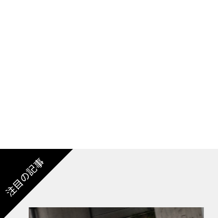
モデル名が「LC500h」となるハイブリッド車は
アブル・バルブタイミング）や、直噴システム「D
自然吸気エンジンに、10速の電気CVTと2基
ーズで豊かなアウトプットを引き出すマルチス
注目の記事
ペックは299ps/348Nmで、モーターとの組
（いずれも参考値）。0-100km/h加速タイ