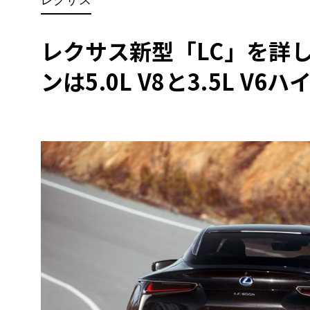
BYD
その
レクサス新型「LC」を詳
ンは5.0L V8と3.5L V6
国産車
レクサ
ホンダ
三菱
光岡
その