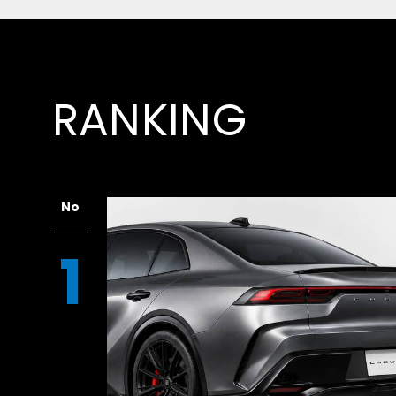
RANKING
No
1