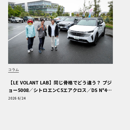
コラム
【LE VOLANT LAB】同じ骨格でどう違う？ プジ
ョー5008／シトロエンC5エアクロス／DS Nº4
読者一気乗りレポート
2026 6/24