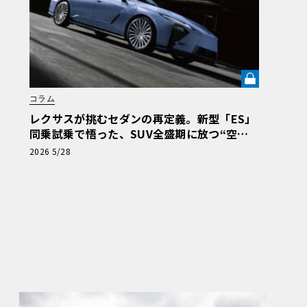
コラム
レクサスが挑むセダンの再定義。新型「ES」
同乗試乗で悟った、SUV全盛期に放つ“空間
体験”の真価《LE VOLANT LAB》
2026 5/28