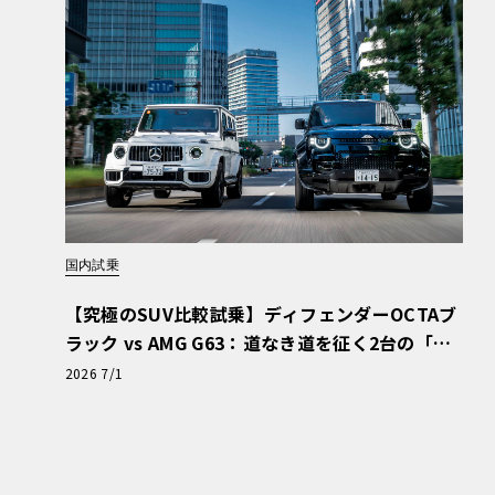
Text：Yasushi HOS
ODA Photo：TOYO
国内試乗
TA MOTOR SALES,
U.S.A., Inc
【究極のSUV比較試乗】ディフェンダーOCTAブ
ラック vs AMG G63：道なき道を征く2台の「対
極的アプローチ」
2026 7/1