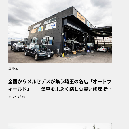
コラム
全国からメルセデスが集う埼玉の名店「オートフ
ィールド」──愛車を末永く楽しむ賢い修理術
と、プロがフックス製オイルを選ぶ理由〈PR〉
2026 7/30