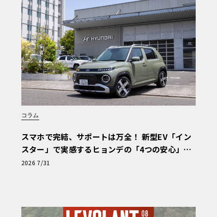
Nmを引き出す5.0リッターV型8気筒の自然吸
採用となる10速ATとの組み合わせによ
-60mph（約97km/h）加速を4.5秒以
コラム
スマホで完結、サポートは万全！ 新型EV「イン
スター」で実感するヒョンデの「4つの安心」
【第1回・ヒョンデ6つの疑問：Why? Hyunda
2026 7/31
i?】〈PR〉