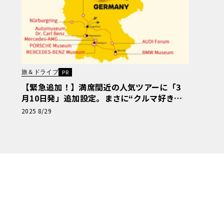
旅＆ドライブ
PR
【緊急追加！】満席間近の人気ツアーに「3
月10日発」追加設定。まさに“クルマ好きの
夢”。 ニュル、AMG本社、ポルシェ博物館…
2025 8/29
ドイツ自動車「聖地巡礼」の旅【PR】