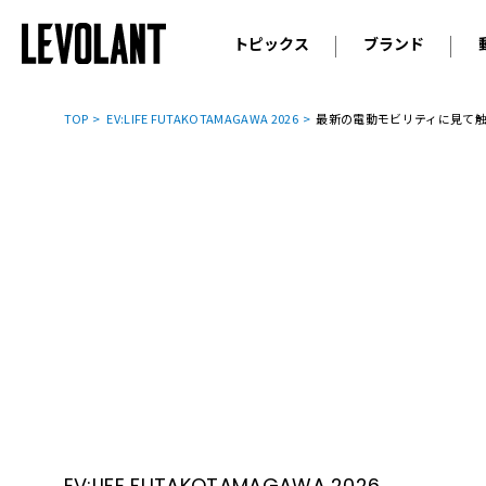
トピックス
ブランド
輸入車
アウデ
ニュース
TOP
EV:LIFE FUTAKOTAMAGAWA 2026
最新の電動モビリティに見て触って乗
スクープ
メルセ
試乗
アルピ
コラム
プジョ
アルフ
ランボ
ベント
ランド
MINI
ボルボ
ジープ
EV:LIFE FUTAKOTAMAGAWA 2026