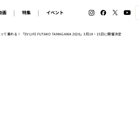
動画
特集
イベント
ィ
BMW
アルピナ
オリジナル動画
2026 サマータイヤ＆ホイール バイヤーズガイド
ル・ボラン カーズ・ミート2026横浜
れる！「EV:LIFE FUTAKO TAMAGAWA 2026」3月14・15日に開催決定
2025-2026 冬 スタッドレス＆ウインタータイヤ バイヤ
SNOW EXPERIENCE in TOGAKUSHI SKI FIE
デス・ベンツ
ポルシェ
フォルクスワーゲン
ホイールカタログ2025-2026冬
EV:LIFE FUTAKO TAMAGAWA 2026
ーヌ
シトロエン
DSオートモビル
ホイールカタログ
EV:LIFE KOBE 2025
ー
ルノー
アバルト
タイヤ特集
ル・ボラン カーズ・ミート2025横浜
ァ・ロメオ
フェラーリ
フィアット
ルギーニ
マセラティ
アストン・マーティン
レー
ケータハム
ジャガー
ローバー
ロータス
マクラーレン
モーガン
ロールス・ロイス
キャデラック
シボレー
テスラ
ヒョンデ