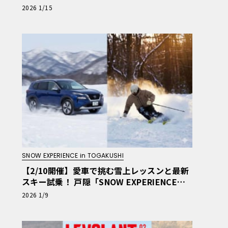
V:LIFE KOBE 2025」の全貌
2026 1/15
SNOW EXPERIENCE in TOGAKUSHI
【2/10開催】愛車で挑む雪上レッスンと最新
スキー試乗！ 戸隠「SNOW EXPERIENCE」
参加募集中
2026 1/9