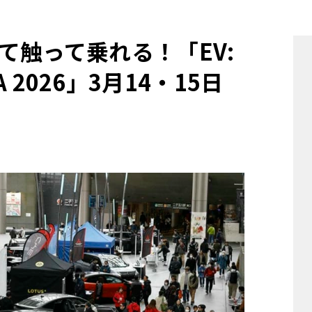
他
て触って乗れる！「EV:
WA 2026」3月14・15日
ス
トヨタ
日産
スバル
マツダ
ダイハツ
スズキ
他