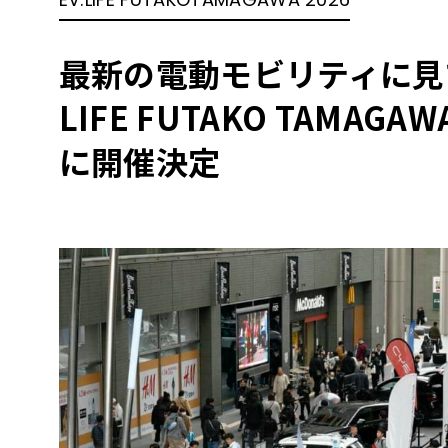
BYD
その
最新の電動モビリティに見
LIFE FUTAKO TAMAGA
国産車
レクサ
ホンダ
に開催決定
三菱
光岡
その