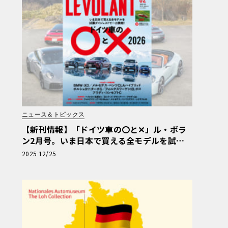
ニュース＆トピックス
【新刊情報】「ドイツ車の〇と✕」ル・ボラ
ン2月号。いま日本で買える全モデルを試乗
ダイジェストで一刀両断！
2025 12/25