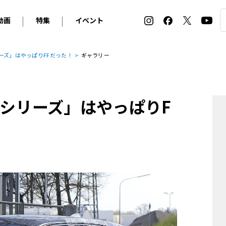
動画
特集
イベント
ィ
BMW
アルピナ
オリジナル動画
2026 サマータイヤ＆ホイール バイヤーズガイド
ル・ボラン カーズ・ミート2026横浜
ーズ」はやっぱりFFだった！
ギャラリー
2025-2026 冬 スタッドレス＆ウインタータイヤ バイヤ
SNOW EXPERIENCE in TOGAKUSHI SKI FIE
デス・ベンツ
ポルシェ
フォルクスワーゲン
ホイールカタログ2025-2026冬
EV:LIFE FUTAKO TAMAGAWA 2026
ーヌ
シトロエン
DSオートモビル
ホイールカタログ
EV:LIFE KOBE 2025
1シリーズ」はやっぱりF
ー
ルノー
アバルト
タイヤ特集
ル・ボラン カーズ・ミート2025横浜
ァ・ロメオ
フェラーリ
フィアット
ルギーニ
マセラティ
アストン・マーティン
レー
ケータハム
ジャガー
ローバー
ロータス
マクラーレン
モーガン
ロールス・ロイス
キャデラック
シボレー
テスラ
ヒョンデ