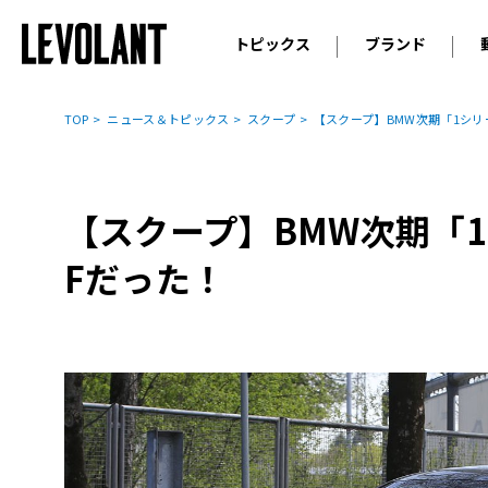
トピックス
ブランド
輸入車
アウデ
ニュース
TOP
ニュース＆トピックス
スクープ
【スクープ】BMW次期「1シリ
スクープ
メルセ
試乗
アルピ
コラム
【スクープ】BMW次期「
プジョ
アルフ
Fだった！
ランボ
ベント
ランド
MINI
ボルボ
ジープ