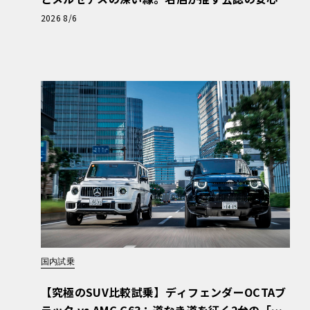
と、Cクラスで味わうシルキーな走り〈PR〉
2026 8/6
国内試乗
【究極のSUV比較試乗】ディフェンダーOCTAブ
ラック vs AMG G63：道なき道を征く2台の「対