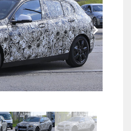
他
ス
トヨタ
日産
スバル
マツダ
ダイハツ
スズキ
他