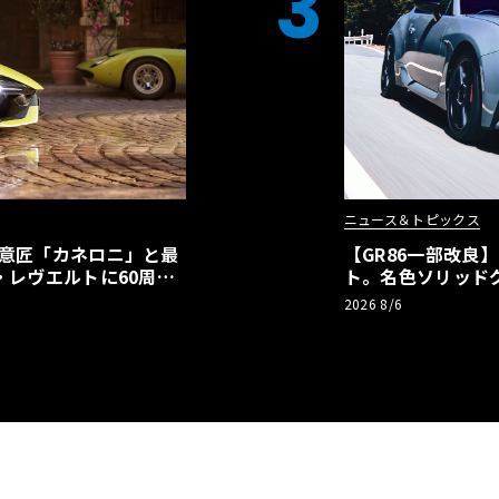
3
ニュース＆トピックス
の意匠「カネロニ」と最
【GR86一部改良
・レヴエルトに60周年
ト。名色ソリッド
極みへ
2026 8/6