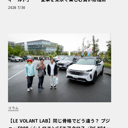
と、プロがフックス製オイルを選ぶ理由〈PR〉
2026 7/30
コラム
【LE VOLANT LAB】同じ骨格でどう違う？ プジ
ョー5008／シトロエンC5エアクロス／DS Nº4