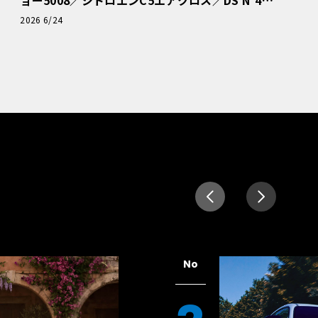
読者一気乗りレポート
2026 6/24
No