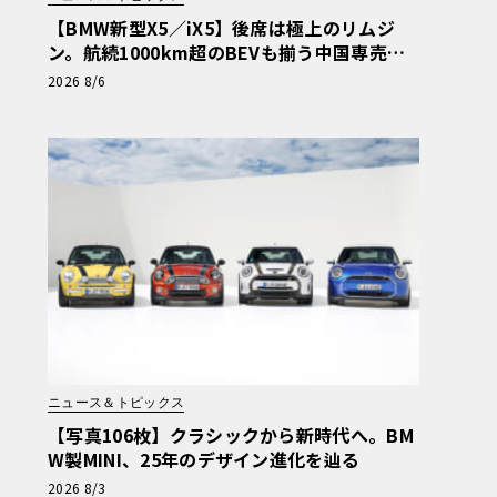
【BMW新型X5／iX5】後席は極上のリムジ
ン。航続1000km超のBEVも揃う中国専売ロ
ング仕様の全貌
2026 8/6
ニュース＆トピックス
【写真106枚】クラシックから新時代へ。BM
W製MINI、25年のデザイン進化を辿る
2026 8/3