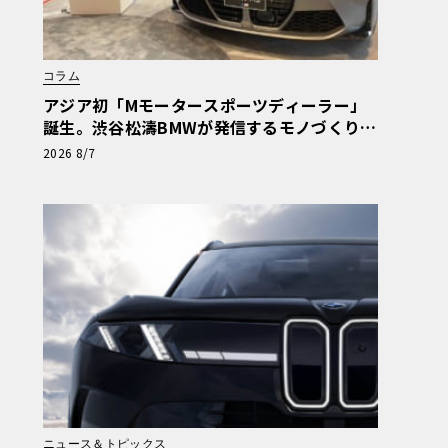
コラム
アジア初「Mモータースポーツディーラー」
誕生。渋谷松濤BMWが発信するモノづくりの
矜持【木下隆之コラム】
2026 8/7
ニュース＆トピックス