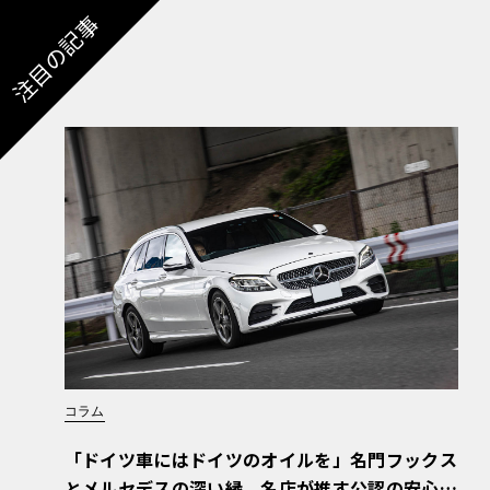
注目の記事
コラム
「ドイツ車にはドイツのオイルを」名門フックス
とメルセデスの深い縁。名店が推す公認の安心