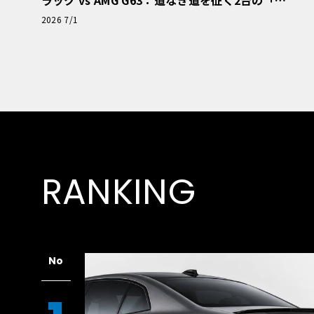
極的アプローチ」
2026 7/1
RANKING
No