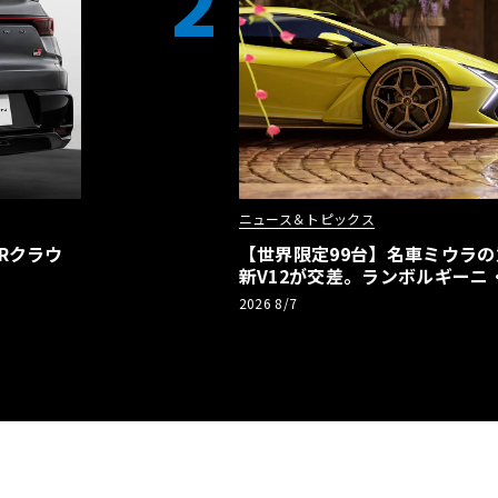
2
ニュース＆トピックス
Rクラウ
【世界限定99台】名車ミウラ
新V12が交差。ランボルギーニ
記念車が登場
2026 8/7