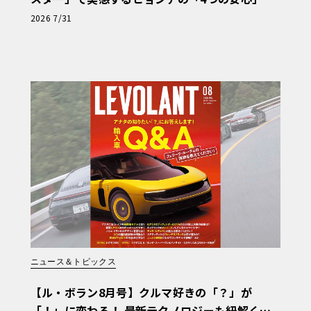
【第1回・ヒョンデ6つの疑問：Why? Hyunda
2026 7/31
i?】〈PR〉
ニュース＆トピックス
【ル・ボラン8月号】クルマ好きの「？」が
「！」に変わる！ 最新テクノロジーも紐解く