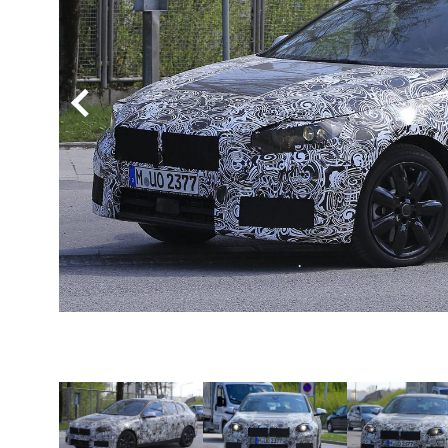
BYD
その
国産車
レクサ
ホンダ
三菱
光岡
その