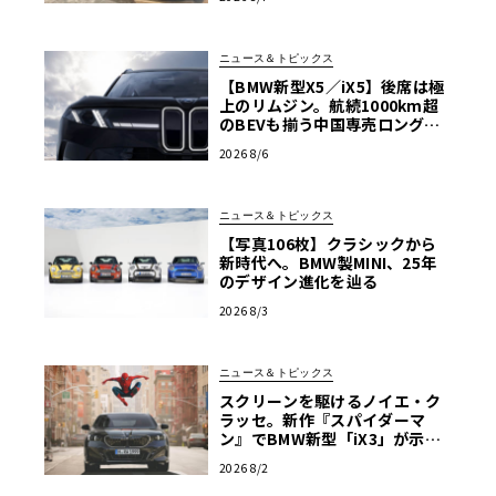
ニュース＆トピックス
【BMW新型X5／iX5】後席は極
上のリムジン。航続1000km超
のBEVも揃う中国専売ロング仕
様の全貌
2026 8/6
ニュース＆トピックス
【写真106枚】クラシックから
新時代へ。BMW製MINI、25年
のデザイン進化を辿る
2026 8/3
ニュース＆トピックス
スクリーンを駆けるノイエ・ク
ラッセ。新作『スパイダーマ
ン』でBMW新型「iX3」が示す
次世代の指針
2026 8/2