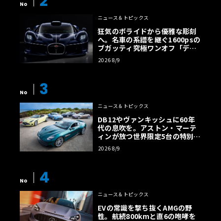
2
No
ニュース＆トピックス
狂気のボライドから優雅な彫刻
へ。名車の系譜を継ぐ1600psの
ブガッティ究極ワンオフ「デス
トリエ」
2026 8/9
3
No
ニュース＆トピックス
DB12やヴァンキッシュに60年
代の息吹を。アストン・マーテ
ィンが放つ世界限定5台の特別コ
レクション
2026 8/9
4
No
ニュース＆トピックス
EVの常識を撃ち抜くAMGの野
性。航続800kmと直6の咆哮を