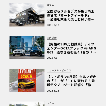
コラム
全国からメルセデスが集う埼玉
の名店「オートフィールド」─
─愛車を末永く楽しむ賢い修理
術と、プロがフックス製オイル
2026 7/30
を選ぶ理由〈PR〉
国内試乗
【究極のSUV比較試乗】ディフ
ェンダーOCTAブラック vs AMG
G63：道なき道を征く2台の「対
極的アプローチ」
2026 7/1
ニュース＆トピックス
【ル・ボラン8月号】クルマ好き
の「？」が「！」に変わる！ 最
新テクノロジーも紐解く「輸入
車Q&A」
2026 6/25
コラム