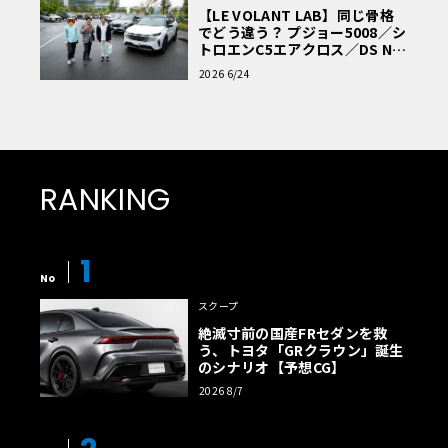
【LE VOLANT LAB】同じ骨格
でどう違う？ プジョー5008／シ
トロエンC5エアクロス／DS Nº4
読者一気乗りレポート
2026 6/24
RANKING
1
No
スクープ
絶滅寸前の国産FRセダンを救
う、トヨタ「GRクラウン」誕生
のシナリオ【予想CG】
2026 8/7