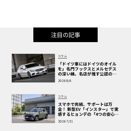
注目の記事
コラム
「ドイツ車にはドイツのオイル
を」名門フックスとメルセデス
の深い縁。名店が推す公認の安
心と、Cクラスで味わうシルキー
2026 8/6
な走り〈PR〉
コラム
スマホで完結、サポートは万
全！ 新型EV「インスター」で実
感するヒョンデの「4つの安心」
【第1回・ヒョンデ6つの疑問：
2026 7/31
Why? Hyundai?】〈PR〉