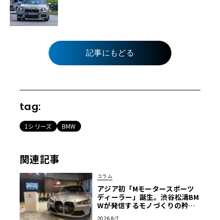
記事にもどる
tag:
1シリーズ
BMW
関連記事
コラム
アジア初「Mモータースポーツ
ディーラー」誕生。渋谷松濤BM
Wが発信するモノづくりの矜持
【木下隆之コラム】
2026 8/7