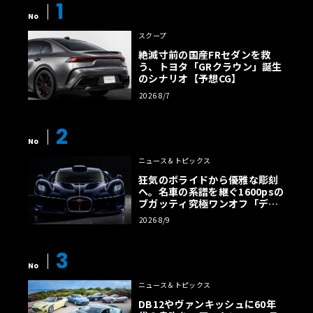
1
No
スクープ
絶滅寸前の国産FRセダンを救
う、トヨタ「GRクラウン」誕生
のシナリオ【予想CG】
2026 8/7
2
No
ニュース＆トピックス
狂気のボライドから優雅な彫刻
へ。名車の系譜を継ぐ1600psの
ブガッティ究極ワンオフ「デス
トリエ」
2026 8/9
3
No
ニュース＆トピックス
DB12やヴァンキッシュに60年