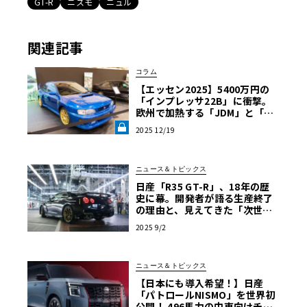
GT-R
ニスモ
ニュル
関連記事
コラム
【エッセン2025】5400万円の
「インプレッサ22B」に衝撃。
欧州で加熱する「JDM」と「当
時風」回帰《LE VOLANT LA
2025 12/19
B》
ニュース＆トピックス
日産「R35 GT-R」、18年の歴
史に幕。開発者が語る生産終了
の理由と、見えてきた「次世
代」への道筋
2025 9/2
ニュース＆トピックス
【日本にも導入希望！】日産
「パトロールNISMO」を世界初
公開！ 496馬力の中東向けチュ