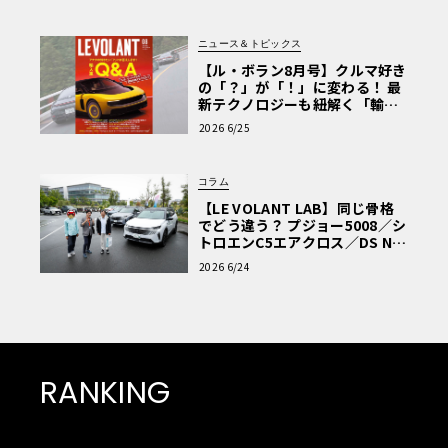
ニュース＆トピックス
【ル・ボラン8月号】クルマ好き
の「？」が「！」に変わる！ 最
新テクノロジーも紐解く「輸入
車Q&A」
2026 6/25
コラム
【LE VOLANT LAB】同じ骨格
でどう違う？ プジョー5008／シ
トロエンC5エアクロス／DS Nº4
読者一気乗りレポート
2026 6/24
RANKING