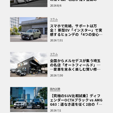
心と、Cクラスで味わうシルキー
2026 8/6
な走り〈PR〉
コラム
スマホで完結、サポートは万
全！ 新型EV「インスター」で実
感するヒョンデの「4つの安心」
【第1回・ヒョンデ6つの疑問：
2026 7/31
Why? Hyundai?】〈PR〉
コラム
全国からメルセデスが集う埼玉
の名店「オートフィールド」─
─愛車を末永く楽しむ賢い修理
術と、プロがフックス製オイル
2026 7/30
を選ぶ理由〈PR〉
国内試乗
【究極のSUV比較試乗】ディフ
ェンダーOCTAブラック vs AMG
G63：道なき道を征く2台の「対
極的アプローチ」
2026 7/1