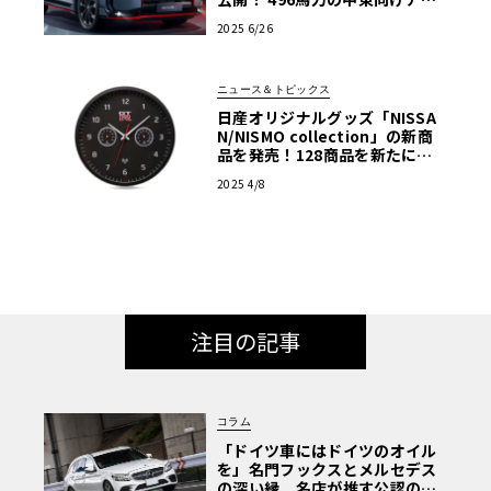
ーンドSUV
2025 6/26
ニュース＆トピックス
日産オリジナルグッズ「NISSA
N/NISMO collection」の新商
品を発売！128商品を新たにラ
インナップ
2025 4/8
注目の記事
コラム
「ドイツ車にはドイツのオイル
を」名門フックスとメルセデス
の深い縁。名店が推す公認の安