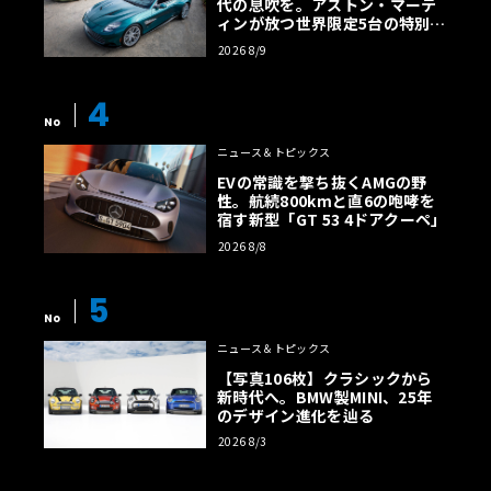
代の息吹を。アストン・マーテ
ィンが放つ世界限定5台の特別コ
レクション
2026 8/9
4
No
ニュース＆トピックス
EVの常識を撃ち抜くAMGの野
性。航続800kmと直6の咆哮を
宿す新型「GT 53 4ドアクーペ」
2026 8/8
5
No
ニュース＆トピックス
【写真106枚】クラシックから
新時代へ。BMW製MINI、25年
のデザイン進化を辿る
2026 8/3