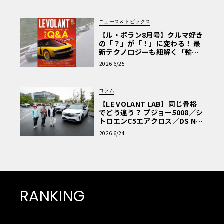
ニュース＆トピックス
【ル・ボラン8月号】クルマ好き
の「？」が「！」に変わる！ 最
新テクノロジーも紐解く「輸入
車Q&A」
2026 6/25
コラム
【LE VOLANT LAB】同じ骨格
でどう違う？ プジョー5008／シ
トロエンC5エアクロス／DS Nº4
読者一気乗りレポート
2026 6/24
RANKING