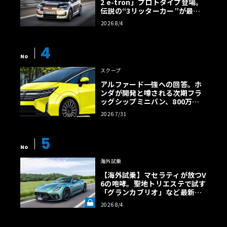
2 e-tron」プロトタイプ登場。
伝説の“3リッターカー”が最高
効率エントリーBEVとして復活
2026 8/4
【画像38枚】
4
No
スクープ
アルファード一強への回答。ホ
ンダが開発と噂される次期フラ
ッグシップミニバン、800万円
超の勝算【予想CG】
2026 7/31
5
No
海外試乗
【海外試乗】マセラティが放つV
6の咆哮。聖地トリエステで試す
「グランカブリオ」など最新ト
ロフェオ3台の官能評価《LE VO
2026 8/4
LANT LAB》