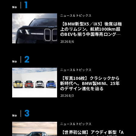
1
No
ニュース＆トピックス
【BMW新型X5／iX5】後席は極
上のリムジン。航続1000km超
のBEVも揃う中国専売ロング仕
様の全貌
2026 8/6
2
No
ニュース＆トピックス
【写真106枚】クラシックから
新時代へ。BMW製MINI、25年
のデザイン進化を辿る
2026 8/3
3
No
ニュース＆トピックス
【世界初公開】アウディ新型「A