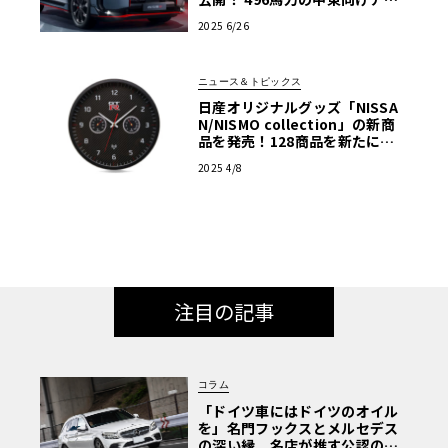
ーンドSUV
2025 6/26
ニュース＆トピックス
日産オリジナルグッズ「NISSA
N/NISMO collection」の新商
品を発売！128商品を新たにラ
インナップ
2025 4/8
注目の記事
コラム
「ドイツ車にはドイツのオイル
を」名門フックスとメルセデス
の深い縁。名店が推す公認の安