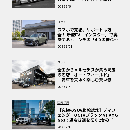
心と、Cクラスで味わうシルキー
2026 8/6
な走り〈PR〉
コラム
スマホで完結、サポートは万
全！ 新型EV「インスター」で実
感するヒョンデの「4つの安心」
【第1回・ヒョンデ6つの疑問：
2026 7/31
Why? Hyundai?】〈PR〉
コラム
全国からメルセデスが集う埼玉
の名店「オートフィールド」─
─愛車を末永く楽しむ賢い修理
術と、プロがフックス製オイル
2026 7/30
を選ぶ理由〈PR〉
国内試乗
【究極のSUV比較試乗】ディフ
ェンダーOCTAブラック vs AMG
G63：道なき道を征く2台の「対
極的アプローチ」
2026 7/1