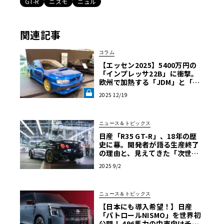
GT-R
ニスモ
ニュル
関連記事
コラム
【エッセン2025】5400万円の
「インプレッサ22B」に衝撃。
欧州で加熱する「JDM」と「当
時風」回帰《LE VOLANT LA
2025 12/19
B》
ニュース＆トピックス
日産「R35 GT-R」、18年の歴
史に幕。開発者が語る生産終了
の理由と、見えてきた「次世
代」への道筋
2025 9/2
ニュース＆トピックス
【日本にも導入希望！】日産
「パトロールNISMO」を世界初
公開！ 496馬力の中東向けチュ