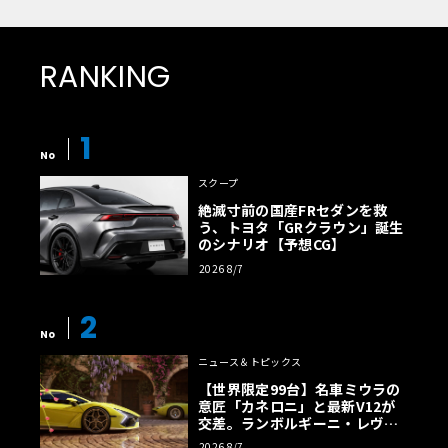
RANKING
1
No
スクープ
絶滅寸前の国産FRセダンを救
う、トヨタ「GRクラウン」誕生
のシナリオ【予想CG】
2026 8/7
2
No
ニュース＆トピックス
【世界限定99台】名車ミウラの
意匠「カネロニ」と最新V12が
交差。ランボルギーニ・レヴエ
ルトに60周年記念車が登場
2026 8/7