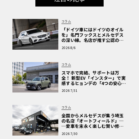
コラム
「ドイツ車にはドイツのオイル
を」名門フックスとメルセデス
の深い縁。名店が推す公認の安
心と、Cクラスで味わうシルキー
2026 8/6
な走り〈PR〉
コラム
スマホで完結、サポートは万
全！ 新型EV「インスター」で実
感するヒョンデの「4つの安心」
【第1回・ヒョンデ6つの疑問：
2026 7/31
Why? Hyundai?】〈PR〉
コラム
全国からメルセデスが集う埼玉
の名店「オートフィールド」─
─愛車を末永く楽しむ賢い修理
術と、プロがフックス製オイル
2026 7/30
を選ぶ理由〈PR〉