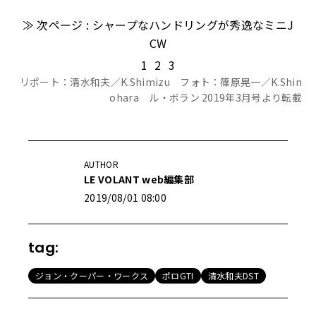
≫ 次ページ : シャープなハンドリングが秀逸なミニJ
CW
1
2
3
リポート：清水和夫／K.Shimizu フォト：篠原晃一／K.Shin
ohara ル・ボラン 2019年3月号より転載
AUTHOR
LE VOLANT web編集部
2019/08/01 08:00
tag:
ジョン・クーパー・ワークス
ポロGTI
清水和夫DST