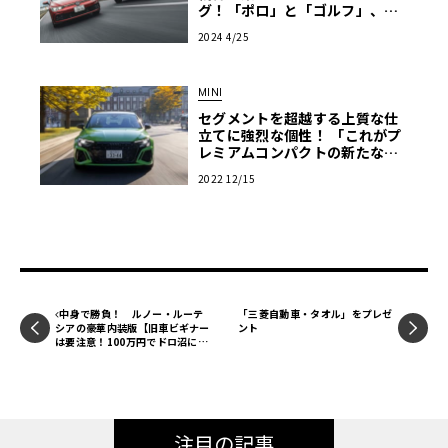
グ！「ポロ」と「ゴルフ」、ふ
たつの「GTI」【PR】
2024 4/25
MINI
セグメントを超越する上質な仕
立てに強烈な個性！ 「これがプ
レミアムコンパクトの新たなる
価値」アウディRS3セダン×ミ
2022 12/15
ニJCWクラブマン編【高級車の
定義 STUDY03-1】
中身で勝負！ ルノー・ルーテ
「三菱自動車・タオル」をプレゼ
シアの豪華内装版【旧車ビギナー
ント
は要注意！100万円でドロ沼に陥
る!?】
注目の記事