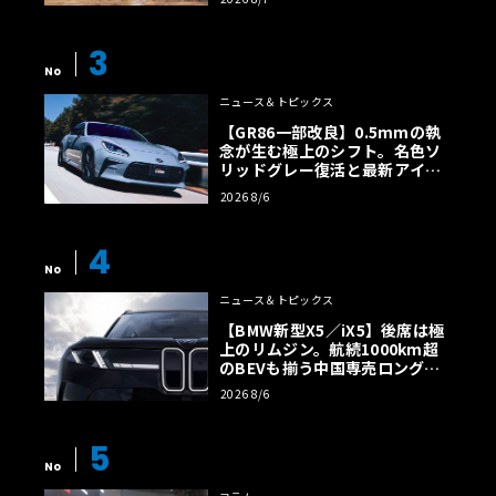
3
No
ニュース＆トピックス
【GR86一部改良】0.5mmの執
念が生む極上のシフト。名色ソ
リッドグレー復活と最新アイサ
イトでFRの極みへ
2026 8/6
4
No
ニュース＆トピックス
【BMW新型X5／iX5】後席は極
上のリムジン。航続1000km超
のBEVも揃う中国専売ロング仕
様の全貌
2026 8/6
5
No