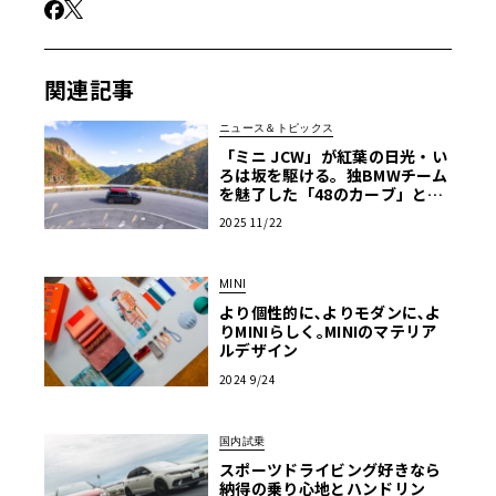
関連記事
ニュース＆トピックス
「ミニ JCW」が紅葉の日光・い
ろは坂を駆ける。独BMWチーム
を魅了した「48のカーブ」と23
1psの熱情
2025 11/22
MINI
より個性的に､よりモダンに､よ
りMINIらしく｡MINIのマテリア
ルデザイン
2024 9/24
国内試乗
スポーツドライビング好きなら
納得の乗り心地とハンドリン