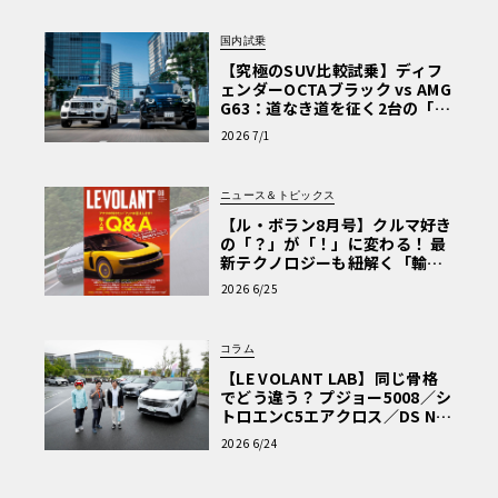
国内試乗
【究極のSUV比較試乗】ディフ
ェンダーOCTAブラック vs AMG
G63：道なき道を征く2台の「対
極的アプローチ」
2026 7/1
ニュース＆トピックス
【ル・ボラン8月号】クルマ好き
の「？」が「！」に変わる！ 最
新テクノロジーも紐解く「輸入
車Q&A」
2026 6/25
コラム
【LE VOLANT LAB】同じ骨格
でどう違う？ プジョー5008／シ
トロエンC5エアクロス／DS Nº4
読者一気乗りレポート
2026 6/24