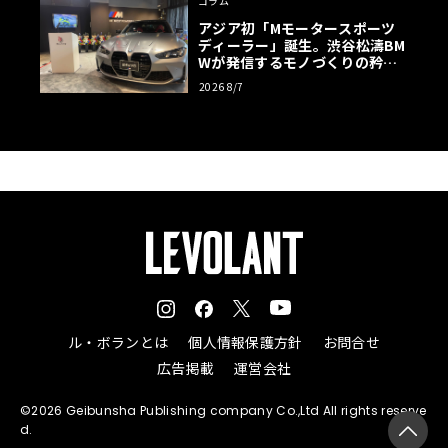
コラム
アジア初「Mモータースポーツ
ディーラー」誕生。渋谷松濤BM
Wが発信するモノづくりの矜持
【木下隆之コラム】
2026 8/7
ル・ボランとは
個人情報保護方針
お問合せ
広告掲載
運営会社
©2026 Geibunsha Publishing company Co.,Ltd All rights reserve
d.