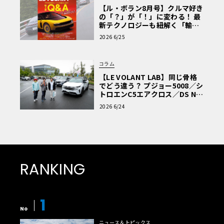
【ル・ボラン8月号】クルマ好き
の「？」が「！」に変わる！ 最
新テクノロジーも紐解く「輸入
車Q&A」
2026 6/25
コラム
【LE VOLANT LAB】同じ骨格
でどう違う？ プジョー5008／シ
トロエンC5エアクロス／DS Nº4
読者一気乗りレポート
2026 6/24
RANKING
1
No
ニュース＆トピックス