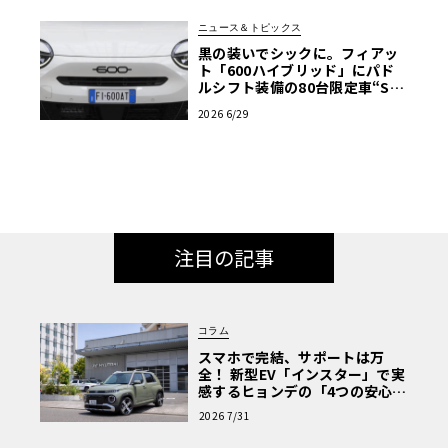
ニュース＆トピックス
黒の装いでシックに。フィアッ
ト「600ハイブリッド」にパド
ルシフト装備の80台限定車“Sp
ort”追加
2026 6/29
注目の記事
コラム
スマホで完結、サポートは万
全！ 新型EV「インスター」で実
感するヒョンデの「4つの安心」
【第1回・ヒョンデ6つの疑問：
2026 7/31
Why? Hyundai?】〈PR〉