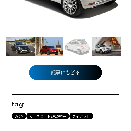
記事にもどる
tag:
LVCM
カーズミート2019神戸
フィアット