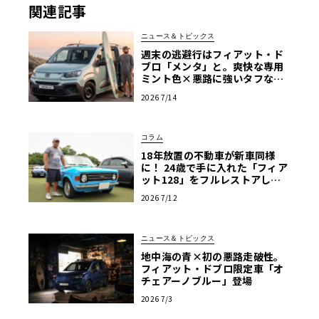
関連記事
ニュース＆トピックス
週末の逃避行はフィアット・ド
ブロ「メンタ」と。爽快な専用
ミント色×悪路に強いタフなMP
V
2026 7/14
コラム
18年放置の不動車が新車同様
に！ 24歳で手に入れた「フィア
ット128」をフルレストアした
真意【愛車群像】
2026 7/12
ニュース＆トピックス
地中海の青×初の悪路走破性。
フィアット・ドブロ限定車「オ
チェアーノブルー」登場
2026 7/3