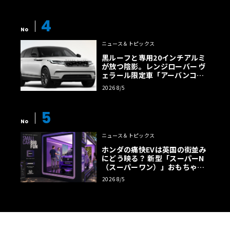
4
No
ニュース＆トピックス
黒ルーフと専用20インチアルミ
が放つ陰影。レンジローバー ヴ
ェラール限定車「アーバンコン
トラスト・エディション」登場
2026 8/5
5
No
ニュース＆トピックス
ホンダの痛快EVは英国の街並み
にどう映る？ 新型「スーパーN
（スーパーワン）」おもちゃ箱
ツアーの全貌
2026 8/5