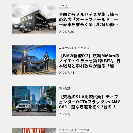
コラム
全国からメルセデスが集う埼玉
の名店「オートフィールド」─
─愛車を末永く楽しむ賢い修理
術と、プロがフックス製オイル
2026 7/30
を選ぶ理由〈PR〉
ニュース＆トピックス
【BMW新型iX3】航続906kmの
ノイエ・クラッセ第1弾BEV。日
本戦略と中村敬斗が語る「駆け
ぬける歓び」
2026 7/24
国内試乗
【究極のSUV比較試乗】ディフ
ェンダーOCTAブラック vs AMG
G63：道なき道を征く2台の「対
極的アプローチ」
2026 7/1
ニュース＆トピックス