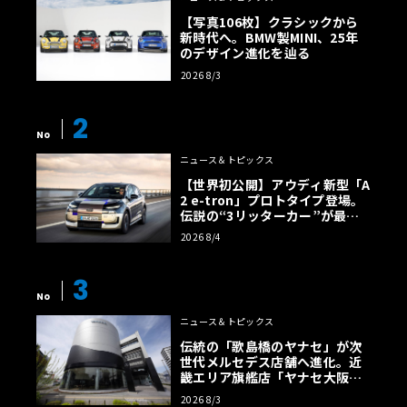
【写真106枚】クラシックから
新時代へ。BMW製MINI、25年
のデザイン進化を辿る
2026 8/3
2
No
ニュース＆トピックス
【世界初公開】アウディ新型「A
2 e-tron」プロトタイプ登場。
伝説の“3リッターカー”が最高
効率エントリーBEVとして復活
2026 8/4
【画像38枚】
3
No
ニュース＆トピックス
伝統の「歌島橋のヤナセ」が次
世代メルセデス店舗へ進化。近
畿エリア旗艦店「ヤナセ大阪支
店」がリニューアル
2026 8/3