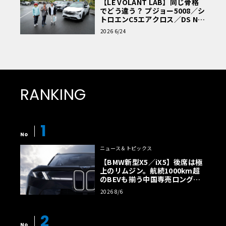
【LE VOLANT LAB】同じ骨格
でどう違う？ プジョー5008／シ
トロエンC5エアクロス／DS Nº4
読者一気乗りレポート
2026 6/24
RANKING
1
No
ニュース＆トピックス
【BMW新型X5／iX5】後席は極
上のリムジン。航続1000km超
のBEVも揃う中国専売ロング仕
様の全貌
2026 8/6
2
No