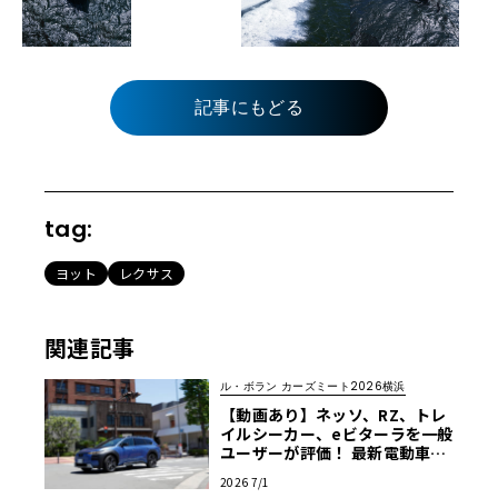
記事にもどる
tag:
ヨット
レクサス
関連記事
ル・ボラン カーズミート2026横浜
【動画あり】ネッソ、RZ、トレ
イルシーカー、eビターラを一般
ユーザーが評価！ 最新電動車体
験試乗レポート【ル・ボラン カ
2026 7/1
ーズミート2026横浜】