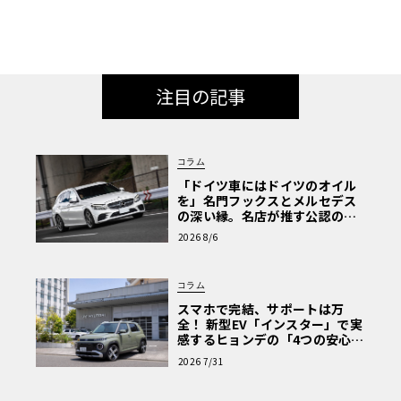
注目の記事
コラム
「ドイツ車にはドイツのオイル
を」名門フックスとメルセデス
の深い縁。名店が推す公認の安
心と、Cクラスで味わうシルキー
2026 8/6
な走り〈PR〉
コラム
スマホで完結、サポートは万
全！ 新型EV「インスター」で実
感するヒョンデの「4つの安心」
【第1回・ヒョンデ6つの疑問：
2026 7/31
Why? Hyundai?】〈PR〉