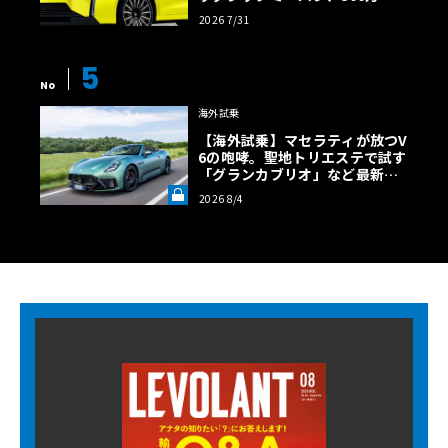
超の勝算【予想CG】
2026 7/31
5
No
海外試乗
【海外試乗】マセラティが放つV
6の咆哮。聖地トリエステで試す
「グランカブリオ」など最新ト
ロフェオ3台の官能評価《LE VO
2026 8/4
LANT LAB》