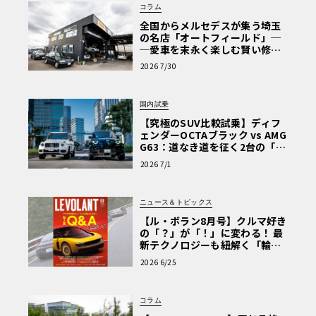
コラム
全国からメルセデスが集う埼玉
の名店「オートフィールド」─
─愛車を末永く楽しむ賢い修理
術と、プロがフックス製オイル
2026 7/30
を選ぶ理由〈PR〉
国内試乗
【究極のSUV比較試乗】ディフ
ェンダーOCTAブラック vs AMG
G63：道なき道を征く2台の「対
極的アプローチ」
2026 7/1
ニュース＆トピックス
【ル・ボラン8月号】クルマ好き
の「？」が「！」に変わる！ 最
新テクノロジーも紐解く「輸入
車Q&A」
2026 6/25
コラム