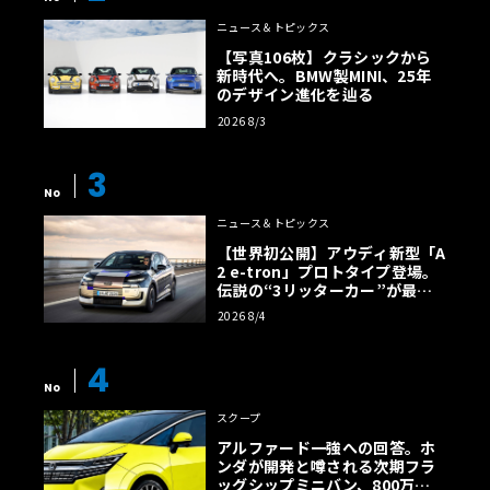
ニュース＆トピックス
【写真106枚】クラシックから
新時代へ。BMW製MINI、25年
のデザイン進化を辿る
2026 8/3
3
No
ニュース＆トピックス
【世界初公開】アウディ新型「A
2 e-tron」プロトタイプ登場。
伝説の“3リッターカー”が最高
効率エントリーBEVとして復活
2026 8/4
【画像38枚】
4
No
スクープ
アルファード一強への回答。ホ
ンダが開発と噂される次期フラ
ッグシップミニバン、800万円