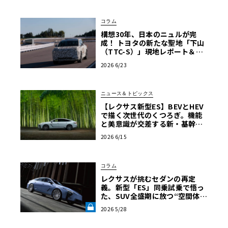
コラム
構想30年、日本のニュルが完
成！ トヨタの新たな聖地「下山
（TTC-S）」現地レポート＆新
型レクサスTZ
2026 6/23
ニュース＆トピックス
【レクサス新型ES】BEVとHEV
で描く次世代のくつろぎ。機能
と美意識が交差する新・基幹セ
ダンの真価
2026 6/15
コラム
レクサスが挑むセダンの再定
義。新型「ES」同乗試乗で悟っ
た、SUV全盛期に放つ“空間体
験”の真価《LE VOLANT LAB》
2026 5/28