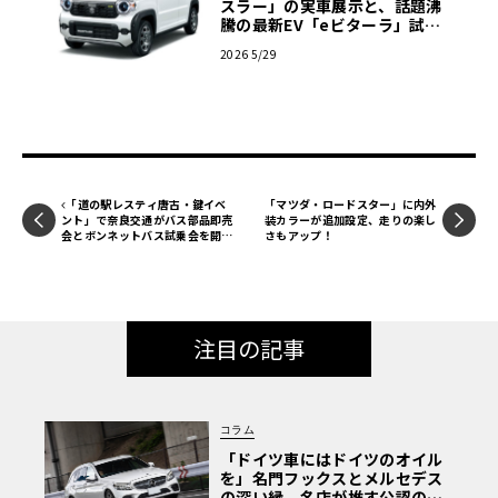
スラー」の実車展示と、話題沸
騰の最新EV「eビターラ」試乗
を実施【ル・ボラン カーズミー
2026 5/29
ト2026横浜】
「道の駅レスティ唐古・鍵イベ
「マツダ・ロードスター」に内外
ント」で奈良交通がバス部品即売
装カラーが追加設定、走りの楽し
会とボンネットバス試乗会を開
さもアップ！
催！
注目の記事
コラム
「ドイツ車にはドイツのオイル
を」名門フックスとメルセデス
の深い縁。名店が推す公認の安