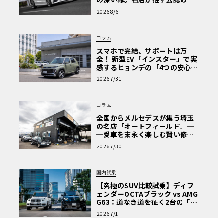
心と、Cクラスで味わうシルキー
2026 8/6
な走り〈PR〉
コラム
スマホで完結、サポートは万
全！ 新型EV「インスター」で実
感するヒョンデの「4つの安心」
【第1回・ヒョンデ6つの疑問：
2026 7/31
Why? Hyundai?】〈PR〉
コラム
全国からメルセデスが集う埼玉
の名店「オートフィールド」─
─愛車を末永く楽しむ賢い修理
術と、プロがフックス製オイル
2026 7/30
を選ぶ理由〈PR〉
国内試乗
【究極のSUV比較試乗】ディフ
ェンダーOCTAブラック vs AMG
G63：道なき道を征く2台の「対
極的アプローチ」
2026 7/1