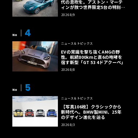
代の息吹を。アストン・マーテ
ィンが放つ世界限定5台の特別コ
レクション
2026 8/9
4
No
ニュース＆トピックス
EVの常識を撃ち抜くAMGの野
性。航続800kmと直6の咆哮を
宿す新型「GT 53 4ドアクーペ」
2026 8/8
5
No
ニュース＆トピックス
【写真106枚】クラシックから
新時代へ。BMW製MINI、25年
のデザイン進化を辿る
2026 8/3