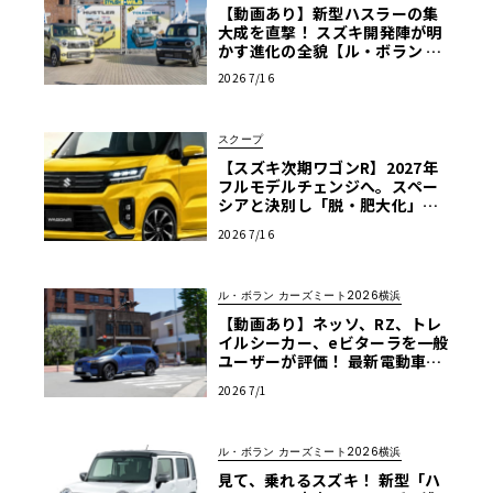
【動画あり】新型ハスラーの集
大成を直撃！ スズキ開発陣が明
かす進化の全貌【ル・ボラン カ
ーズミート2026横浜】
2026 7/16
スクープ
【スズキ次期ワゴンR】2027年
フルモデルチェンジへ。スペー
シアと決別し「脱・肥大化」で
狙う名車復権
2026 7/16
ル・ボラン カーズミート2026横浜
【動画あり】ネッソ、RZ、トレ
イルシーカー、eビターラを一般
ユーザーが評価！ 最新電動車体
験試乗レポート【ル・ボラン カ
2026 7/1
ーズミート2026横浜】
ル・ボラン カーズミート2026横浜
見て、乗れるスズキ！ 新型「ハ