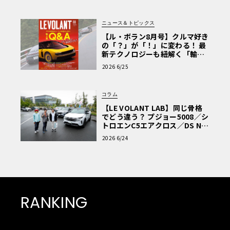
ニュース＆トピックス
【ル・ボラン8月号】クルマ好き
の「？」が「！」に変わる！ 最
新テクノロジーも紐解く「輸入
車Q&A」
2026 6/25
コラム
【LE VOLANT LAB】同じ骨格
でどう違う？ プジョー5008／シ
トロエンC5エアクロス／DS Nº4
読者一気乗りレポート
2026 6/24
RANKING