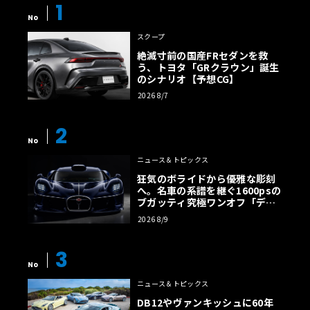
1
No
スクープ
絶滅寸前の国産FRセダンを救
う、トヨタ「GRクラウン」誕生
のシナリオ【予想CG】
2026 8/7
2
No
ニュース＆トピックス
狂気のボライドから優雅な彫刻
へ。名車の系譜を継ぐ1600psの
ブガッティ究極ワンオフ「デス
トリエ」
2026 8/9
3
No
ニュース＆トピックス
DB12やヴァンキッシュに60年