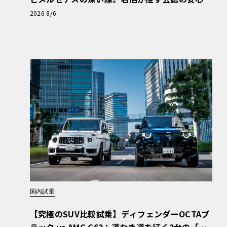
と、Cクラスで味わうシルキーな走り〈PR〉
2026 8/6
国内試乗
【究極のSUV比較試乗】ディフェンダーOCTAブ
ラック vs AMG G63：道なき道を征く2台の「対