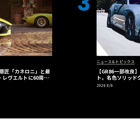
3
ニュース＆トピックス
の意匠「カネロニ」と最
【GR86一部改良
・レヴエルトに60周年
ト。名色ソリッド
極みへ
2026 8/6