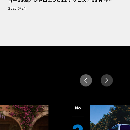
読者一気乗りレポート
2026 6/24
No