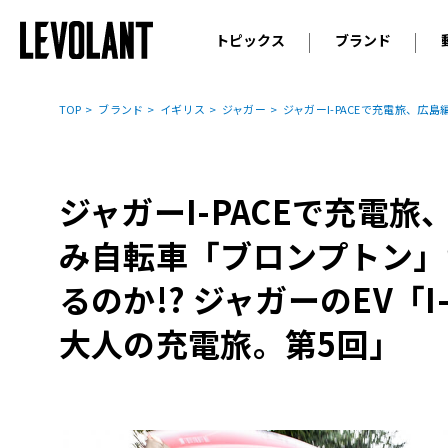
トピックス
ブランド
輸入車
アウデ
ニュース
TOP
ブランド
イギリス
ジャガー
ジャガーI-PACEで充電旅、広
スクープ
メルセ
試乗
アルピ
コラム
ジャガーI-PACEで充電
プジョ
アルフ
み自転車「ブロンプトン」
ランボ
るのか!? ジャガーのEV「
ベント
大人の充電旅。第5回」
ランド
MINI
ボルボ
ジープ