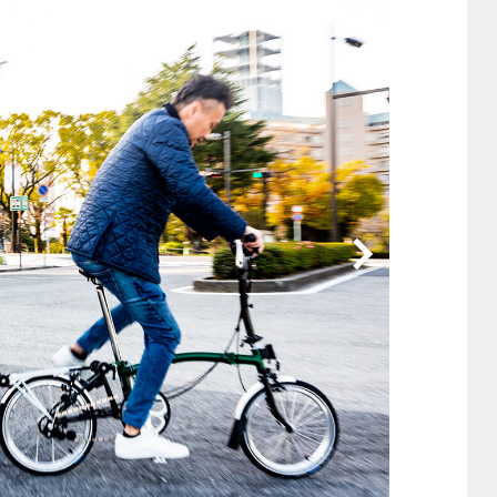
他
ス
トヨタ
日産
スバル
マツダ
ダイハツ
スズキ
他