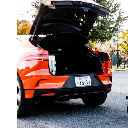
BYD
その
国産車
レクサ
ホンダ
三菱
光岡
その