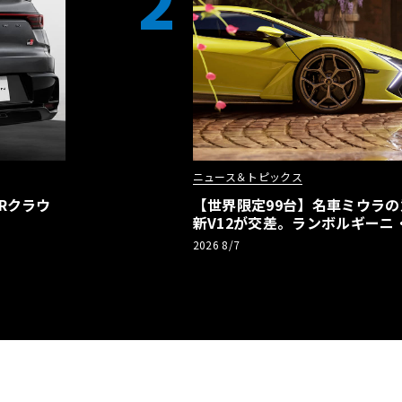
2
ニュース＆トピックス
Rクラウ
【世界限定99台】名車ミウラ
新V12が交差。ランボルギーニ
記念車が登場
2026 8/7