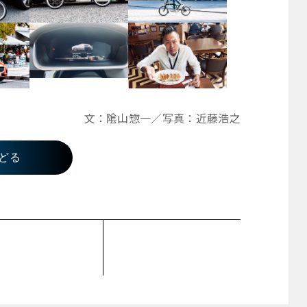
文：隂山惣一／写真：近藤浩之
どる