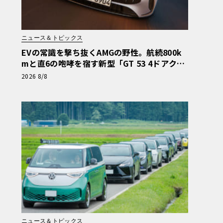
ニュース＆トピックス
EVの常識を撃ち抜くAMGの野性。航続800k
mと直6の咆哮を宿す新型「GT 53 4ドアクー
ペ」
2026 8/8
ニュース＆トピックス