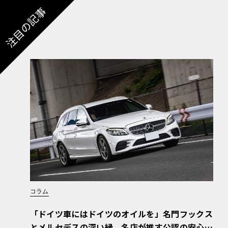
注目の記事
コラム
「ドイツ車にはドイツのオイルを」名門フックス
とメルセデスの深い縁。名店が推す公認の安心