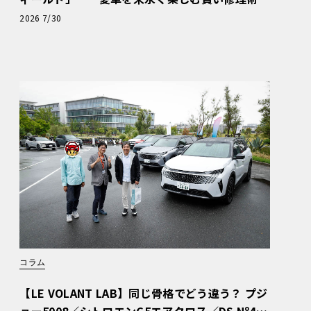
と、プロがフックス製オイルを選ぶ理由〈PR〉
2026 7/30
コラム
【LE VOLANT LAB】同じ骨格でどう違う？ プジ
ョー5008／シトロエンC5エアクロス／DS Nº4