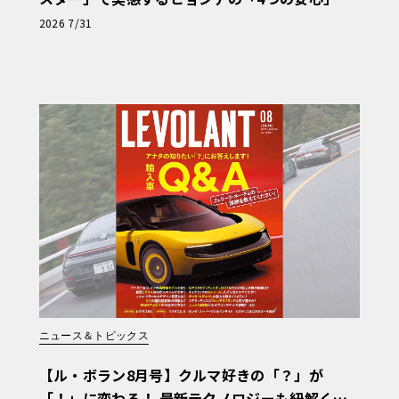
【第1回・ヒョンデ6つの疑問：Why? Hyunda
2026 7/31
i?】〈PR〉
ニュース＆トピックス
【ル・ボラン8月号】クルマ好きの「？」が
「！」に変わる！ 最新テクノロジーも紐解く