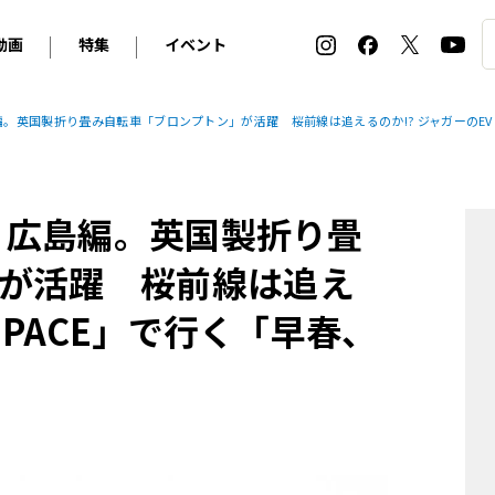
動画
特集
イベント
ィ
BMW
アルピナ
オリジナル動画
2026 サマータイヤ＆ホイール バイヤーズガイド
ル・ボラン カーズ・ミート2026横浜
島編。英国製折り畳み自転車「ブロンプトン」が活躍 桜前線は追えるのか!? ジャガーのEV
2025-2026 冬 スタッドレス＆ウインタータイヤ バイヤ
SNOW EXPERIENCE in TOGAKUSHI SKI FIE
デス・ベンツ
ポルシェ
フォルクスワーゲン
ホイールカタログ2025-2026冬
EV:LIFE FUTAKO TAMAGAWA 2026
ーヌ
シトロエン
DSオートモビル
ホイールカタログ
EV:LIFE KOBE 2025
旅、広島編。英国製折り畳
ー
ルノー
アバルト
タイヤ特集
ル・ボラン カーズ・ミート2025横浜
ァ・ロメオ
フェラーリ
フィアット
が活躍 桜前線は追え
ルギーニ
マセラティ
アストン・マーティン
I-PACE」で行く「早春、
レー
ケータハム
ジャガー
ローバー
ロータス
マクラーレン
モーガン
ロールス・ロイス
キャデラック
シボレー
テスラ
ヒョンデ