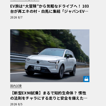
EV旅は“大冒険”から気軽なドライブへ！ 103
台が再エネの村・白馬に集結「ジャパンEVラ
リー2026」体験記
2026 8/7
国内試乗
【新型EX90試乗】まるで知的生命体？ 慣性
の法則をチャラにする走りと安全を備えた、
ボルボ新旗艦EVの結論《LE VOLANT LAB》
2026 8/5