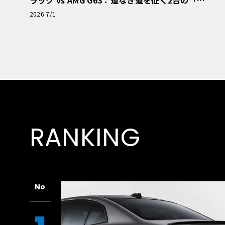
極的アプローチ」
2026 7/1
RANKING
No