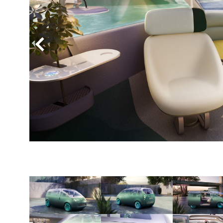
BYD
その
国産車
レクサ
ホンダ
三菱
光岡
その