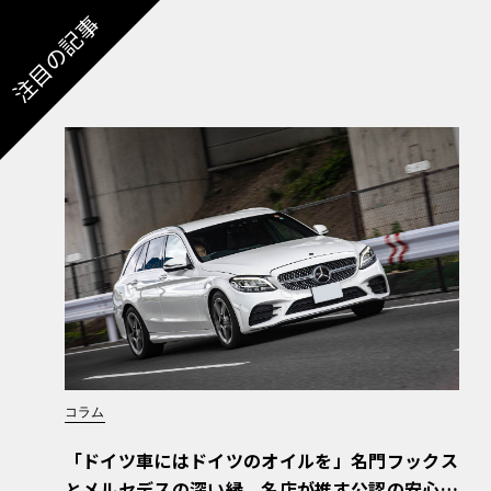
注目の記事
コラム
「ドイツ車にはドイツのオイルを」名門フックス
とメルセデスの深い縁。名店が推す公認の安心