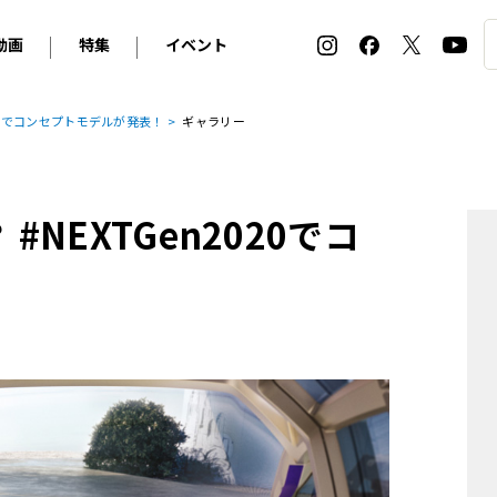
動画
特集
イベント
ィ
BMW
アルピナ
オリジナル動画
2026 サマータイヤ＆ホイール バイヤーズガイド
ル・ボラン カーズ・ミート2026横浜
2020でコンセプトモデルが発表！
ギャラリー
2025-2026 冬 スタッドレス＆ウインタータイヤ バイヤ
SNOW EXPERIENCE in TOGAKUSHI SKI FIE
デス・ベンツ
ポルシェ
フォルクスワーゲン
ホイールカタログ2025-2026冬
EV:LIFE FUTAKO TAMAGAWA 2026
ーヌ
シトロエン
DSオートモビル
ホイールカタログ
EV:LIFE KOBE 2025
#NEXTGen2020でコ
ー
ルノー
アバルト
タイヤ特集
ル・ボラン カーズ・ミート2025横浜
ァ・ロメオ
フェラーリ
フィアット
ルギーニ
マセラティ
アストン・マーティン
レー
ケータハム
ジャガー
ローバー
ロータス
マクラーレン
モーガン
ロールス・ロイス
キャデラック
シボレー
テスラ
ヒョンデ