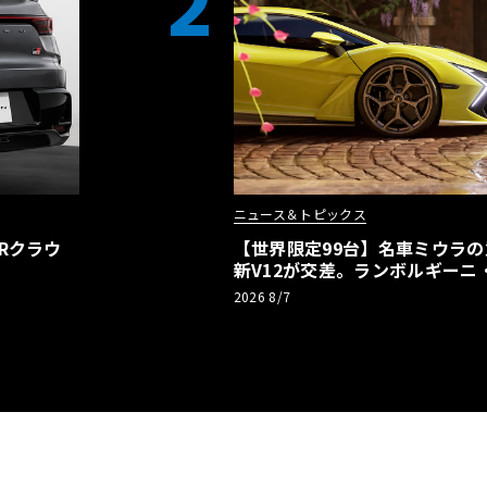
2
ニュース＆トピックス
Rクラウ
【世界限定99台】名車ミウラ
新V12が交差。ランボルギーニ
記念車が登場
2026 8/7