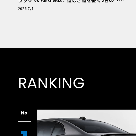
極的アプローチ」
2026 7/1
RANKING
No