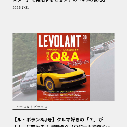
【第1回・ヒョンデ6つの疑問：Why? Hyunda
2026 7/31
i?】〈PR〉
ニュース＆トピックス
【ル・ボラン8月号】クルマ好きの「？」が
「！」に変わる！ 最新テクノロジーも紐解く