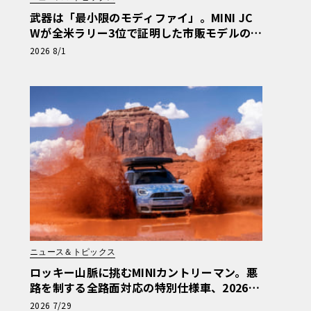
武器は「最小限のモディファイ」。MINI JC
Wが全米ラリー3位で証明した市販モデルの真
価
2026 8/1
ニュース＆トピックス
ロッキー山脈に挑むMINIカントリーマン。悪
路を制する全路面対応の特別仕様車、2026年
10月の初公開へ向け最終段階
2026 7/29