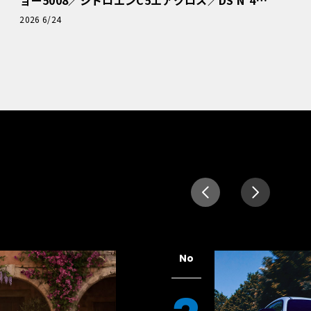
読者一気乗りレポート
2026 6/24
No