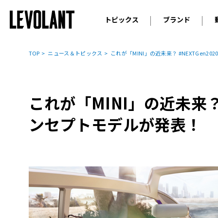
トピックス
ブランド
輸入車
アウデ
ニュース
TOP
ニュース＆トピックス
これが「MINI」の近未来？ #NEXTGen
スクープ
メルセ
試乗
アルピ
コラム
これが「MINI」の近未来？ 
プジョ
アルフ
ンセプトモデルが発表！
ランボ
ベント
ランド
MINI
ボルボ
ジープ