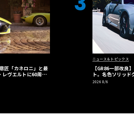
3
ニュース＆トピックス
の意匠「カネロニ」と最
【GR86一部改良
・レヴエルトに60周年
ト。名色ソリッド
極みへ
2026 8/6