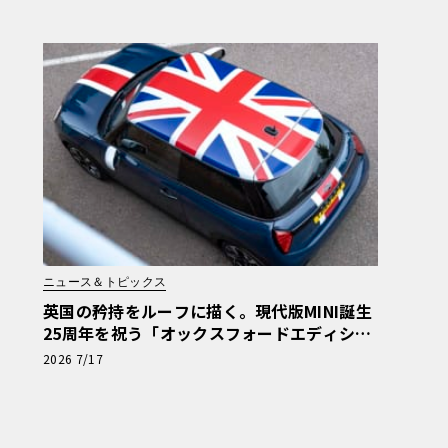
ニュース＆トピックス
英国の矜持をルーフに描く。現代版MINI誕生
25周年を祝う「オックスフォードエディショ
ン」の洗練
2026 7/17