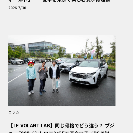
と、プロがフックス製オイルを選ぶ理由〈PR〉
2026 7/30
コラム
【LE VOLANT LAB】同じ骨格でどう違う？ プジ
ョー5008／シトロエンC5エアクロス／DS Nº4