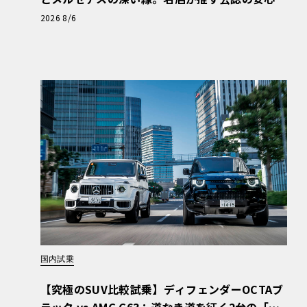
と、Cクラスで味わうシルキーな走り〈PR〉
2026 8/6
国内試乗
【究極のSUV比較試乗】ディフェンダーOCTAブ
ラック vs AMG G63：道なき道を征く2台の「対