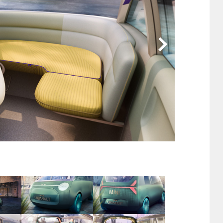
他
ス
トヨタ
日産
スバル
マツダ
ダイハツ
スズキ
他