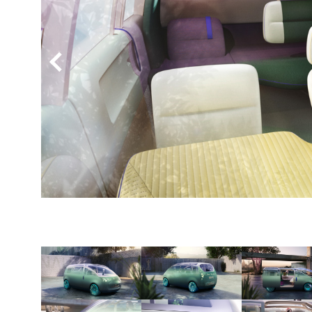
BYD
その
国産車
レクサ
ホンダ
三菱
光岡
その