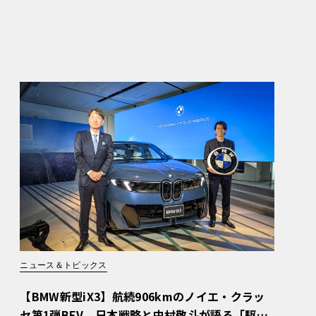
ニュース＆トピックス
【BMW新型iX3】航続906kmのノイエ・クラッ
セ第1弾BEV。日本戦略と中村敬斗が語る「駆け