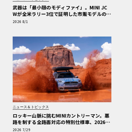
武器は「最小限のモディファイ」。MINI JC
Wが全米ラリー3位で証明した市販モデルの真
価
2026 8/1
ニュース＆トピックス
ロッキー山脈に挑むMINIカントリーマン。悪
路を制する全路面対応の特別仕様車、2026年
10月の初公開へ向け最終段階
2026 7/29