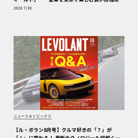
と、プロがフックス製オイルを選ぶ理由〈PR〉
2026 7/30
ニュース＆トピックス
【ル・ボラン8月号】クルマ好きの「？」が
「！」に変わる！ 最新テクノロジーも紐解く