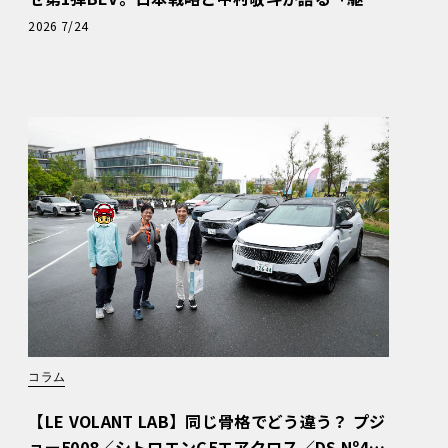
ぬける歓び」
2026 7/24
コラム
【LE VOLANT LAB】同じ骨格でどう違う？ プジ
ョー5008／シトロエンC5エアクロス／DS Nº4