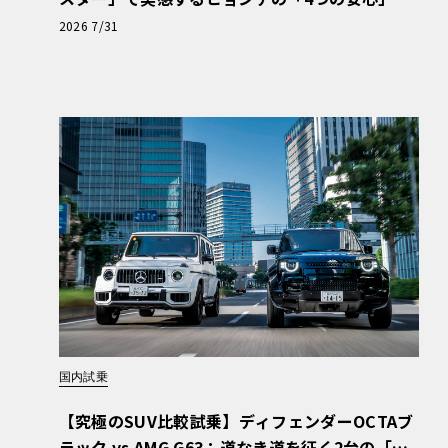
【第1回・ヒョンデ6つの疑問：Why? Hyunda
2026 7/31
i?】〈PR〉
国内試乗
【究極のSUV比較試乗】ディフェンダーOCTAブ
ラック vs AMG G63：道なき道を征く2台の「対