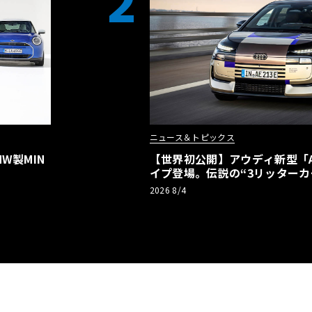
2
ニュース＆トピックス
W製MIN
【世界初公開】アウディ新型「A2
イプ登場。伝説の“3リッターカ
リーBEVとして復活【画像38枚
2026 8/4