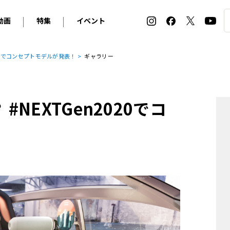
動画
特集
イベント
ィ
BMW
アルピナ
オリジナル動画
2026 サマータイヤ＆ホイール バイヤーズガイド
ル・ボラン カーズ・ミート2026横浜
2020でコンセプトモデルが発表！
ギャラリー
2025-2026 冬 スタッドレス＆ウインタータイヤ バイヤ
SNOW EXPERIENCE in TOGAKUSHI SKI FIE
デス・ベンツ
ポルシェ
フォルクスワーゲン
ホイールカタログ2025-2026冬
EV:LIFE FUTAKO TAMAGAWA 2026
ーヌ
シトロエン
DSオートモビル
ホイールカタログ
EV:LIFE KOBE 2025
#NEXTGen2020でコ
ー
ルノー
アバルト
タイヤ特集
ル・ボラン カーズ・ミート2025横浜
ァ・ロメオ
フェラーリ
フィアット
ルギーニ
マセラティ
アストン・マーティン
レー
ケータハム
ジャガー
ローバー
ロータス
マクラーレン
モーガン
ロールス・ロイス
キャデラック
シボレー
テスラ
ヒョンデ