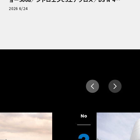
読者一気乗りレポート
2026 6/24
No