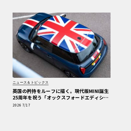
ニュース＆トピックス
英国の矜持をルーフに描く。現代版MINI誕生
25周年を祝う「オックスフォードエディショ
ン」の洗練
2026 7/17