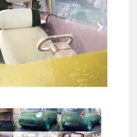
他
ス
トヨタ
日産
スバル
マツダ
ダイハツ
スズキ
他