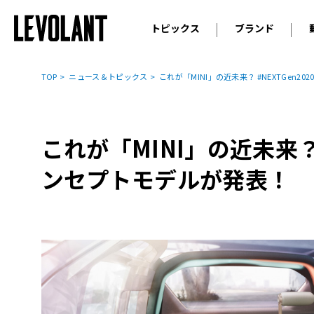
トピックス
ブランド
輸入車
アウデ
ニュース
TOP
ニュース＆トピックス
これが「MINI」の近未来？ #NEXTGen
スクープ
メルセ
試乗
アルピ
コラム
これが「MINI」の近未来？ 
プジョ
アルフ
ンセプトモデルが発表！
ランボ
ベント
ランド
MINI
ボルボ
ジープ