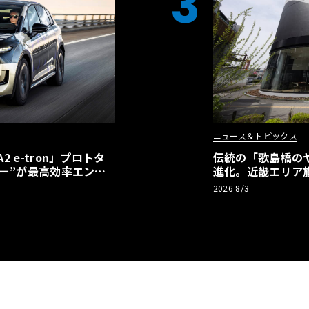
3
ニュース＆トピックス
 e-tron」プロトタ
伝統の「歌島橋の
ー”が最高効率エント
進化。近畿エリア
】
ーアル
2026 8/3