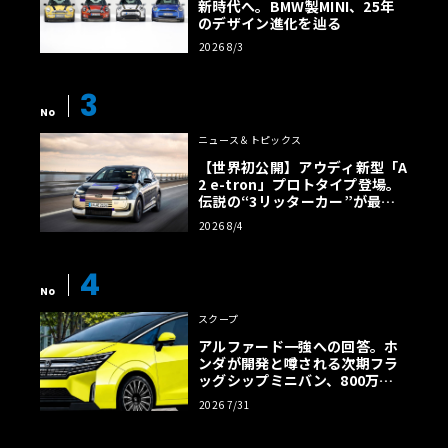
新時代へ。BMW製MINI、25年
のデザイン進化を辿る
2026 8/3
3
No
ニュース＆トピックス
【世界初公開】アウディ新型「A
2 e-tron」プロトタイプ登場。
伝説の“3リッターカー”が最高
効率エントリーBEVとして復活
2026 8/4
【画像38枚】
4
No
スクープ
アルファード一強への回答。ホ
ンダが開発と噂される次期フラ
ッグシップミニバン、800万円
超の勝算【予想CG】
2026 7/31