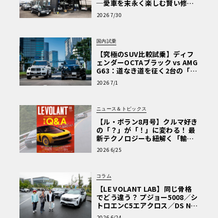
─愛車を末永く楽しむ賢い修理
術と、プロがフックス製オイル
2026 7/30
を選ぶ理由〈PR〉
国内試乗
【究極のSUV比較試乗】ディフ
ェンダーOCTAブラック vs AMG
G63：道なき道を征く2台の「対
極的アプローチ」
2026 7/1
ニュース＆トピックス
【ル・ボラン8月号】クルマ好き
の「？」が「！」に変わる！ 最
新テクノロジーも紐解く「輸入
車Q&A」
2026 6/25
コラム
【LE VOLANT LAB】同じ骨格
でどう違う？ プジョー5008／シ
トロエンC5エアクロス／DS Nº4
読者一気乗りレポート
2026 6/24