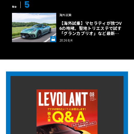
5
No
海外試乗
【海外試乗】マセラティが放つV
6の咆哮。聖地トリエステで試す
「グランカブリオ」など最新ト
ロフェオ3台の官能評価《LE VO
2026 8/4
LANT LAB》