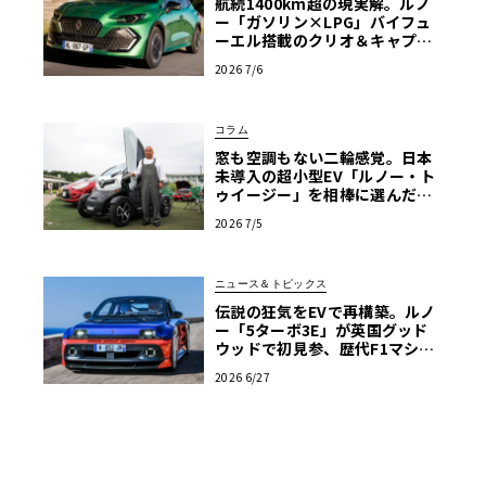
航続1400km超の現実解。ルノ
ー「ガソリン×LPG」バイフュ
ーエル搭載のクリオ＆キャプチ
ャーが示す真価
2026 7/6
コラム
窓も空調もない二輪感覚。日本
未導入の超小型EV「ルノー・ト
ゥイージー」を相棒に選んだ理
由【愛車群像】
2026 7/5
ニュース＆トピックス
伝説の狂気をEVで再構築。ルノ
ー「5ターボ3E」が英国グッド
ウッドで初見参、歴代F1マシン
と共演へ
2026 6/27