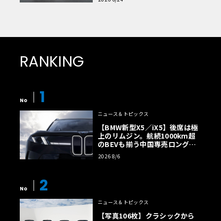
RANKING
1
No
ニュース＆トピックス
【BMW新型X5／iX5】後席は極
上のリムジン。航続1000km超
のBEVも揃う中国専売ロング仕
様の全貌
2026 8/6
2
No
ニュース＆トピックス
【写真106枚】クラシックから