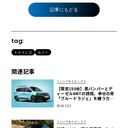
記事にもどる
tag:
トゥインゴ
ルノー
関連記事
ニュース＆トピックス
【限定150台】黒バンパーとデ
ィーゼル6MTの誘惑。幸せの青
「ブルードラジェ」を纏うカン
グー・クルール
2026 7/21
ニュース＆トピックス