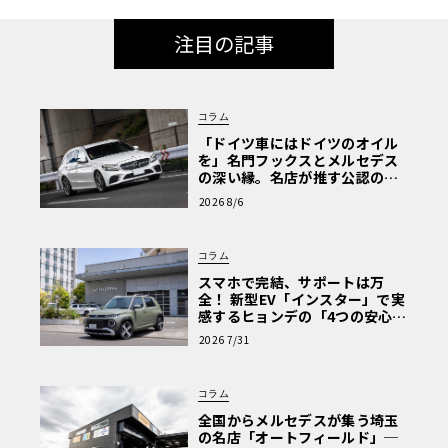
注目の記事
コラム
「ドイツ車にはドイツのオイル
を」名門フックスとメルセデス
の深い縁。名店が推す公認の安
心と、Cクラスで味わうシルキー
2026 8/6
な走り〈PR〉
コラム
スマホで完結、サポートは万
全！ 新型EV「インスター」で実
感するヒョンデの「4つの安心」
【第1回・ヒョンデ6つの疑問：
2026 7/31
Why? Hyundai?】〈PR〉
コラム
全国からメルセデスが集う埼玉
の名店「オートフィールド」─