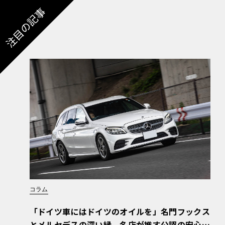
注目の記事
コラム
「ドイツ車にはドイツのオイルを」名門フックス
とメルセデスの深い縁。名店が推す公認の安心