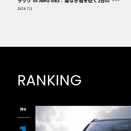
ラック vs AMG G63：道なき道を征く2台の「対
極的アプローチ」
2026 7/1
RANKING
No