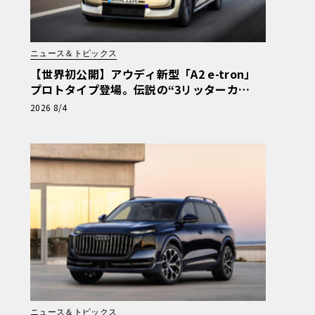
ニュース＆トピックス
【世界初公開】アウディ新型「A2 e-tron」
プロトタイプ登場。伝説の“3リッターカ
ー”が最高効率エントリーBEVとして復活
2026 8/4
【画像38枚】
ニュース＆トピックス