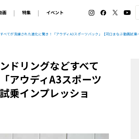
動画
特集
イベント
ィ
BMW
アルピナ
オリジナル動画
2026 サマータイヤ＆ホイール バイヤーズガイド
ル・ボラン カーズ・ミート2026横浜
すべてが洗練された進化に驚き！「アウディA3スポーツバック」【河口まなぶ動画試乗
2025-2026 冬 スタッドレス＆ウインタータイヤ バイヤ
SNOW EXPERIENCE in TOGAKUSHI SKI FIE
デス・ベンツ
ポルシェ
フォルクスワーゲン
ホイールカタログ2025-2026冬
EV:LIFE FUTAKO TAMAGAWA 2026
ーヌ
シトロエン
DSオートモビル
ホイールカタログ
EV:LIFE KOBE 2025
ンドリングなどすべて
ー
ルノー
アバルト
タイヤ特集
ル・ボラン カーズ・ミート2025横浜
ァ・ロメオ
フェラーリ
フィアット
「アウディA3スポーツ
ルギーニ
マセラティ
アストン・マーティン
試乗インプレッショ
レー
ケータハム
ジャガー
ローバー
ロータス
マクラーレン
モーガン
ロールス・ロイス
キャデラック
シボレー
テスラ
ヒョンデ