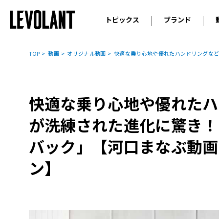
トピックス
ブランド
輸入車
アウデ
ニュース
TOP
動画
オリジナル動画
快適な乗り心地や優れたハンドリングなど
スクープ
メルセ
試乗
アルピ
コラム
快適な乗り心地や優れたハ
プジョ
アルフ
が洗練された進化に驚き！
ランボ
バック」【河口まなぶ動画
ベント
ン】
ランド
MINI
ボルボ
ジープ