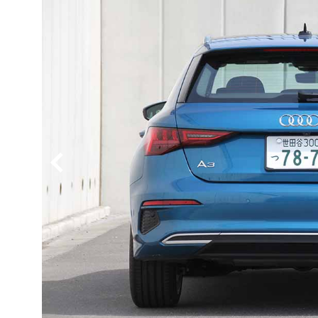
BYD
その
国産車
レクサ
ホンダ
三菱
光岡
その