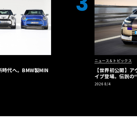
3
ニュース＆トピックス
時代へ。BMW製MIN
【世界初公開】アウデ
イプ登場。伝説の
リーBEVとして復
2026 8/4