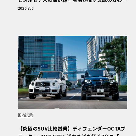
と、Cクラスで味わうシルキーな走り〈PR〉
2026 8/6
国内試乗
【究極のSUV比較試乗】ディフェンダーOCTAブ