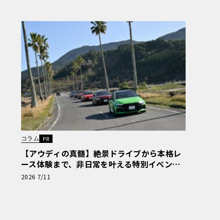
コラム
PR
【アウディの真髄】絶景ドライブから本格レ
ース体験まで、非日常を叶える特別イベント
レポート〈PR〉
2026 7/11