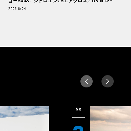
ョー5008／シトロエンC5エアクロス／DS Nº4
読者一気乗りレポート
2026 6/24
No