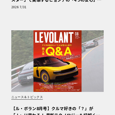
【第1回・ヒョンデ6つの疑問：Why? Hyunda
2026 7/31
i?】〈PR〉
ニュース＆トピックス
【ル・ボラン8月号】クルマ好きの「？」が