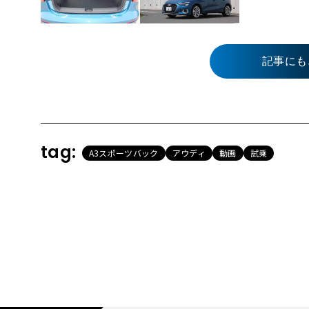
記事にも
tag:
A3スポーツバック
アウディ
動画
試乗