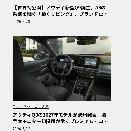
【世界初公開】アウディ新型Q9誕生。A8の
系譜を継ぐ「動くリビング」、ブランド史上
最大のSUVが体現する境地
2026 7/29
ニュース＆トピックス
アウディQ3の2027年モデルが欧州発表。助
手席モニター初採用が示すプレミアム・コン
パクトの新たな基準
2026 7/22