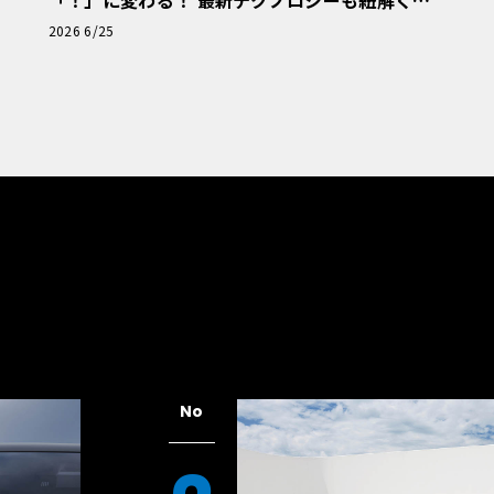
「！」に変わる！ 最新テクノロジーも紐解く
「輸入車Q&A」
2026 6/25
No