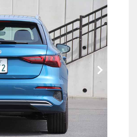
他
ス
トヨタ
日産
スバル
マツダ
ダイハツ
スズキ
他