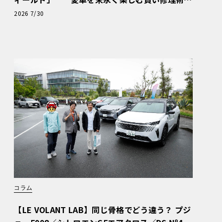
と、プロがフックス製オイルを選ぶ理由〈PR〉
2026 7/30
コラム
【LE VOLANT LAB】同じ骨格でどう違う？ プジ